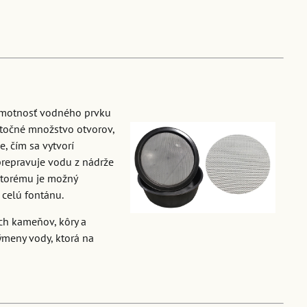
 hmotnosť vodného prvku
točné množstvo otvorov,
, čím sa vytvorí
 prepravuje vodu z nádrže
ktorému je možný
 celú fontánu.
ch kameňov, kôry a
ýmeny vody, ktorá na