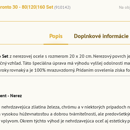
ronto 30 - 80|120|160 Set
(910142)
Na ob
Popis
Doplnkové informácie
 Set
z nerezovej ocele s rozmerom 20 x 20 cm. Nerezový povrch j
čný vzhľad. Táto špeciálna úprava má výhodu vyššej odolnosti ma
roky rovnaký a je 100% mrazuvzdorný. Pridaním osvelenia získa fo
ent - Nerez
 nehrdzavejúca zliatina železa, chrómu a v niektorých prípadoch nik
n vysokou húževnatosťou a dobrou tvárniteľnosti, ale predovšet
plyvom. Okrem týchto výhod je nehrdzavejúca oceľ aj esteticky prí