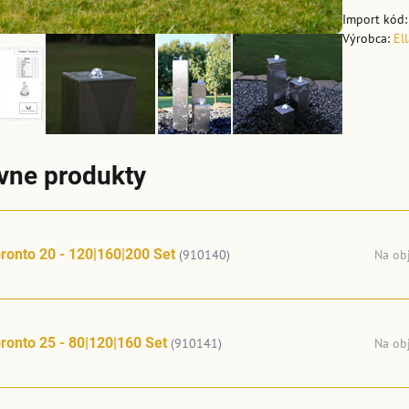
Import kód
Výrobca:
El
ívne produkty
ronto 20 - 120|160|200 Set
(910140)
Na ob
ronto 25 - 80|120|160 Set
(910141)
Na ob