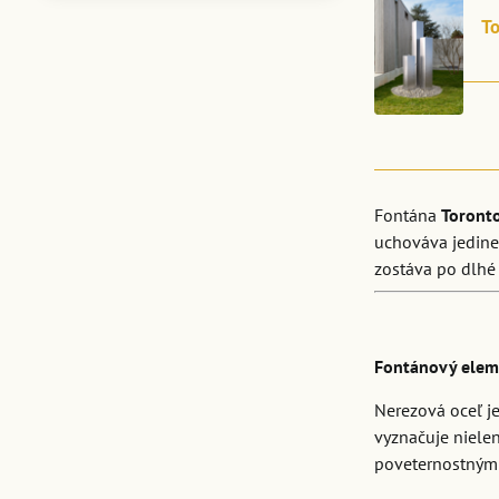
To
Fontána
Toronto
uchováva jedine
zostáva po dlhé 
Fontánový elem
Nerezová oceľ je
vyznačuje niele
poveternostným v