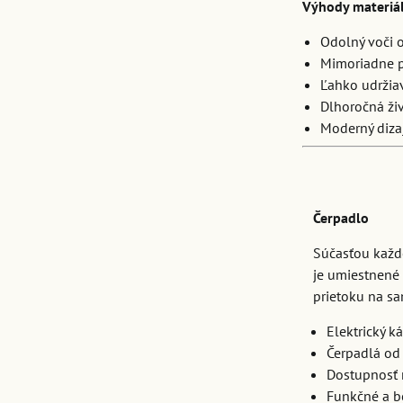
Výhody materiá
Odolný voči 
Mimoriadne 
Ľahko udržia
Dlhoročná ži
Moderný diza
Čerpadlo
Súčasťou každé
je umiestnené 
prietoku na s
Elektrický k
Čerpadlá od
Dostupnosť 
Funkčné a be