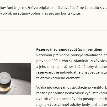
uhov fontán je možné za príplatok inštalovať solárne čerpadlo s v
ý prvok na solárny pohon nás prosím kontaktujte.
Rezervoár so samovypúšťacím ventilom
Rezervoár pre vodné prvky je štandardne pr
prevedení PE alebo sklolaminát - v závislo
a jeho miernej pružnosti sú nádoby vhodné
rezervoárov je individuálne prispôsobený z
faktorov vodného elementu.
Vďaka inovácii samovypúšťacieho ventilu, k
možné pohodlne kedykoľvek vypustiť vodu b
uvolniť zátku a nechať vodu postupne odtie
najmä v čase zimnej údržby, kedy je vhodné