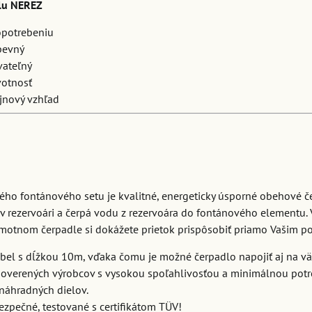
lu NEREZ
opotrebeniu
pevný
vateľný
votnosť
jnový vzhľad
ho fontánového setu je kvalitné, energeticky úsporné obehové č
v rezervoári a čerpá vodu z rezervoára do fontánového elementu. 
amotnom čerpadle si dokážete prietok prispôsobiť priamo Vašim p
ábel s dĺžkou 10m, vďaka čomu je možné čerpadlo napojiť aj na vä
 overených výrobcov s vysokou spoľahlivosťou a minimálnou pot
náhradných dielov.
zpečné, testované s certifikátom TÜV!