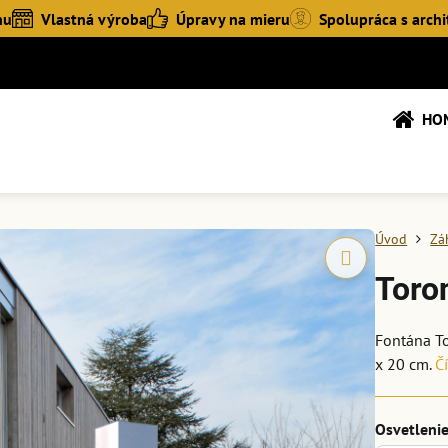
hu
Vlastná výroba
Úpravy na mieru
Spolupráca s archi
HO
Úvod
Zá
Toro
Fontána To
x 20 cm.
Čí
Osvetleni