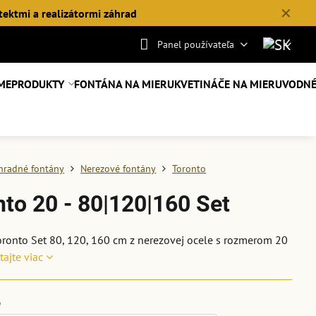
✕
tektmi a realizátormi záhrad
Panel používateľa
ME
PRODUKTY
FONTÁNA NA MIERU
KVETINÁČE NA MIERU
VODNÉ
hradné fontány
Nerezové fontány
Toronto
nto 20 - 80|120|160 Set
ronto Set 80, 120, 160 cm z nerezovej ocele s rozmerom 20
tajte viac
e