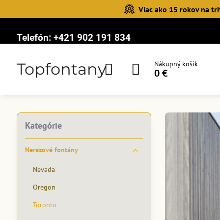
Viac ako 15 rokov na tr
Telefón:
+421 902 191 834
Topfontany
Nákupný košík
0 €
Kategórie
Nerezové fontány
Nevada
Oregon
Toronto