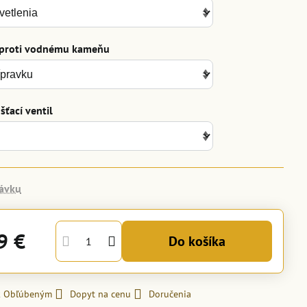
 proti vodnému kameňu
ťací ventil
ávku
9 €
Do košíka
 k Obľúbeným
Dopyt na cenu
Doručenia