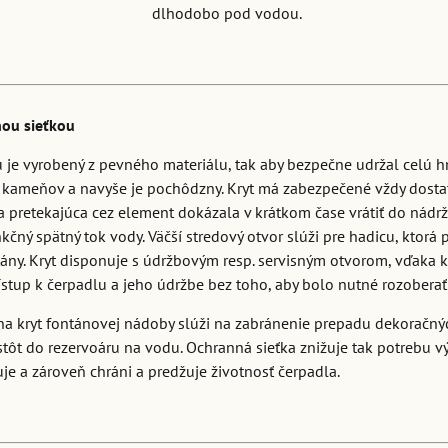
dlhodobo pod vodou.
nou sieťkou
u je vyrobený z pevného materiálu, tak aby bezpečne udržal celú
 kameňov a navyše je pochôdzny. Kryt má zabezpečené vždy dosta
a pretekajúca cez element dokázala v krátkom čase vrátiť do nádrže
kčný spätný tok vody. Väčší stredový otvor slúži pre hadicu, ktorá
ány. Kryt disponuje s údržbovým resp. servisným otvorom, vďaka 
stup k čerpadlu a jeho údržbe bez toho, aby bolo nutné rozoberať
na kryt fontánovej nádoby slúži na zabránenie prepadu dekoračný
tôt do rezervoáru na vodu. Ochranná sieťka znižuje tak potrebu v
uje a zároveň chráni a predžuje životnosť čerpadla.