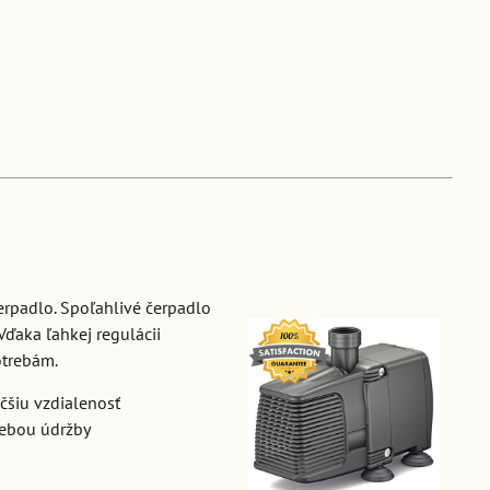
erpadlo. Spoľahlivé čerpadlo
Vďaka ľahkej regulácii
otrebám.
čšiu vzdialenosť
rebou údržby