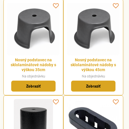
Nosný podstavec na
Nosný podstavec na
sklolaminátové nádoby s
sklolaminátové nádoby s
výškou 35cm
výškou 45cm
Na objednávku
Na objednávku
Zobraziť
Zobraziť