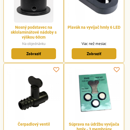
Nosný podstavec na
Plavák na vyvíjač hmly 6 LED
sklolaminátové nádoby s
výškou 60cm
Na objednávku
Viac než mesiac
Zobraziť
Zobraziť
Čerpadlový ventil
Súprava na údržbu vyvíjača
hmly - 3 membrány