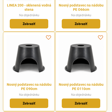
LINEA 200 - sklenená vodná
Nosný podstavec na nádobu
stena
PE O66cm
Na objednávku
Na objednávku
Zobraziť
Zobraziť
Nosný podstavec na nádobu
Nosný podstavec na nádobu
PE O90cm
PE O110cm
Na objednávku
Na objednávku
Zobraziť
Zobraziť