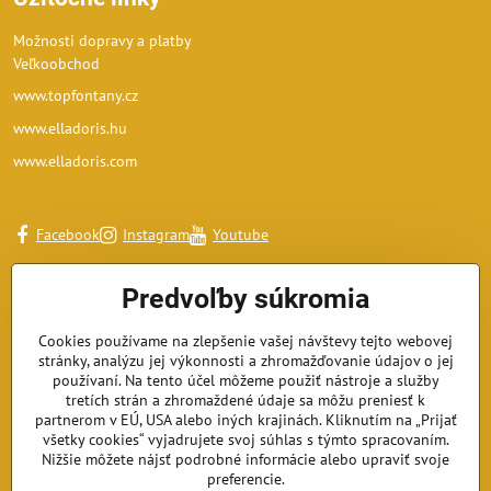
Možnosti dopravy a platby
Veľkoobchod
www.topfontany.cz
www.elladoris.hu
www.elladoris.com
Facebook
Instagram
Youtube
Predvoľby súkromia
Cookies používame na zlepšenie vašej návštevy tejto webovej
stránky, analýzu jej výkonnosti a zhromažďovanie údajov o jej
používaní. Na tento účel môžeme použiť nástroje a služby
tretích strán a zhromaždené údaje sa môžu preniesť k
partnerom v EÚ, USA alebo iných krajinách. Kliknutím na „Prijať
všetky cookies“ vyjadrujete svoj súhlas s týmto spracovaním.
Nižšie môžete nájsť podrobné informácie alebo upraviť svoje
preferencie.