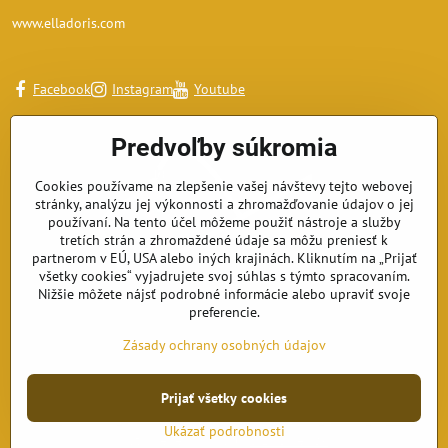
www.elladoris.com
Facebook
Instagram
Youtube
Predvoľby súkromia
Cookies používame na zlepšenie vašej návštevy tejto webovej
stránky, analýzu jej výkonnosti a zhromažďovanie údajov o jej
používaní. Na tento účel môžeme použiť nástroje a služby
tretích strán a zhromaždené údaje sa môžu preniesť k
partnerom v EÚ, USA alebo iných krajinách. Kliknutím na „Prijať
všetky cookies“ vyjadrujete svoj súhlas s týmto spracovaním.
Nižšie môžete nájsť podrobné informácie alebo upraviť svoje
preferencie.
Zásady ochrany osobných údajov
Prijať všetky cookies
©
2026
Copyright
Predvoľby súkromia
Zásady ochrany osobných údajov
Ukázať podrobnosti
Vytvorené pomocou:
BiznisWeb.sk