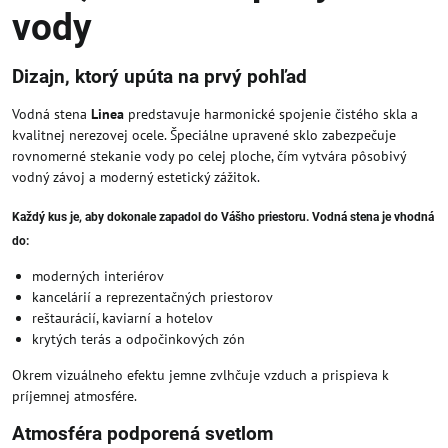
vody
Dizajn, ktorý upúta na prvý pohľad
Vodná stena
Linea
predstavuje harmonické spojenie čistého skla a
kvalitnej nerezovej ocele. Špeciálne upravené sklo zabezpečuje
rovnomerné stekanie vody po celej ploche, čím vytvára pôsobivý
vodný závoj a moderný estetický zážitok.
Každý kus je
, aby dokonale zapadol do Vášho priestoru. Vodná stena je vhodná
do:
moderných interiérov
kancelárií a reprezentačných priestorov
reštaurácií, kaviarní a hotelov
krytých terás a odpočinkových zón
Okrem vizuálneho efektu jemne zvlhčuje vzduch a prispieva k
príjemnej atmosfére.
Atmosféra podporená svetlom