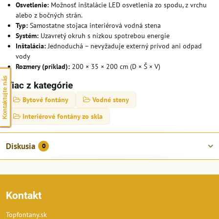
Osvetlenie:
Možnosť inštalácie LED osvetlenia zo spodu, z vrchu
alebo z bočných strán.
Typ:
Samostatne stojaca interiérová vodná stena
Systém:
Uzavretý okruh s nízkou spotrebou energie
Inštalácia:
Jednoduchá – nevyžaduje externý prívod ani odpad
vody
Rozmery (príklad):
200 × 35 × 200 cm (D × Š × V)
Kontaktujte nás
Viac z kategórie
Bytové fontány
Vodné steny
Interiérové fontány zo skla
Diskusia
0
Kontakt
Topfontany.sk