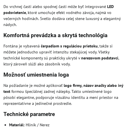
Do vrchnej časti alebo spodnej časti môže byť integrované
LED
podsvietenie
, ktoré umocňuje efekt vodného závoja, najmä vo
večerných hodinách. Svetlo dodáva celej stene luxusný a elegantný
nádych.
Komfortná prevádzka a skrytá technológia
Fontána je vybavená
čerpadlom s reguláciou prietoku
, takže si
môžete jednoducho upraviť intenzitu stekajúcej vody. Všetky
technické komponenty sú prakticky ukryté v
nerezovom podstavci
,
ktorý zároveň slúži ako zásobník vody.
Možnosť umiestnenia loga
Na požiadanie je možné aplikovať
logo firmy, názov značky alebo iný
text
formou špeciálnej zadnej nálepky. Takto umiestnené logo
pôsobí elegantne, podporuje vizuálnu identitu a mení priestor na
reprezentatívne a jedinečné prostredie.
Technické parametre
Materiál:
Hliník / Nerez