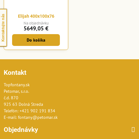
Elijah 400x100x76
Kontaktujte nás
Na objednávku
5649,05 €
Do košíka
Kontakt
Topfontany.sk
Petomar, s.r.o.
č.d. 870
925 63 Dolná Streda
Telefón: +421 902 191 834
E-mail: fontany@petomar.sk
Objednávky