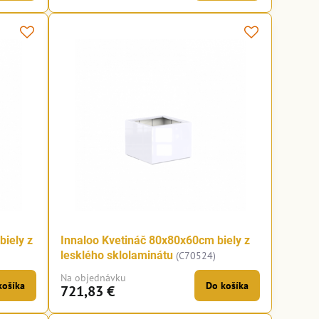
biely z
Innaloo Kvetináč 80x80x60cm biely z
lesklého sklolaminátu
(C70524)
Na objednávku
košíka
Do košíka
721,83 €