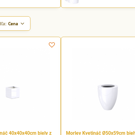
dľa:
Cena
ináč 40x40x40cm biely z
Morley Kvetináč Ø50x59cm biel