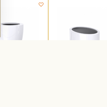
náč Ø80x100cm biely z
Claremont Kvetináč 115x80x6
olaminátu
biely z lesklého sklolaminátu
(C70540)
(C
Na objednávku
Do košíka
Do 
755,90 €