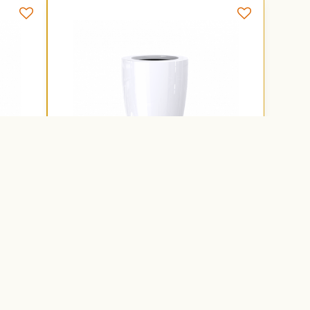
0cm
Morley Kvetináč Ø70x112cm biely z
lesklého sklolaminátu
70545)
(C70541)
Na objednávku
košíka
Do košíka
757,03 €