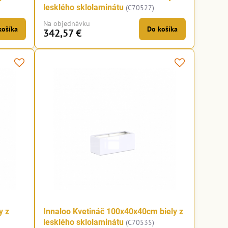
lesklého sklolaminátu
(C70527)
Na objednávku
košíka
Do košíka
342,57 €
y z
Innaloo Kvetináč 100x40x40cm biely z
lesklého sklolaminátu
(C70535)