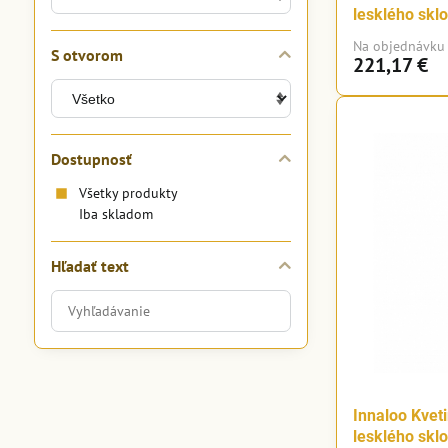
lesklého skl
Na objednávku
S otvorom
221,17 €
Dostupnosť
Všetky produkty
Iba skladom
Hľadať text
Prehľadať
výsledky
filtra
fulltextom
Innaloo Kvet
lesklého skl