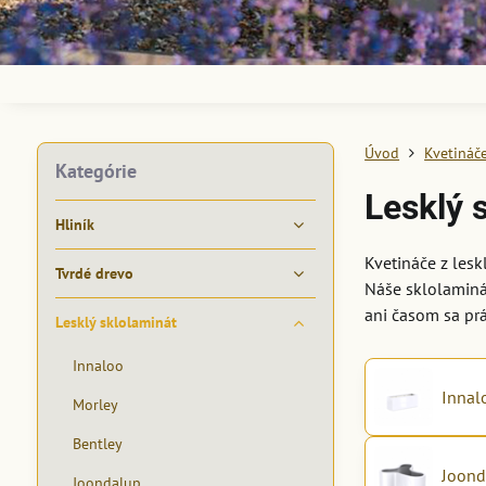
Úvod
Kvetináč
Kategórie
Lesklý 
Hliník
Kvetináče z lesk
Tvrdé drevo
Náše sklolaminá
ani časom sa prá
Lesklý sklolaminát
Innaloo
Innal
Morley
Bentley
Joond
Joondalup