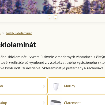
e
Lesklý sklolaminát
sklolaminát
lého sklolaminátu vyzerajú skvele v moderných záhradách s čistými
tové kvetináče sú vyrobené z vysokokvalitného vystuženého sklo
ve kvôli výstuži neštiepia. Sklolaminát je prefarbený a zachováva s
oo
Morley
alup
Claremont