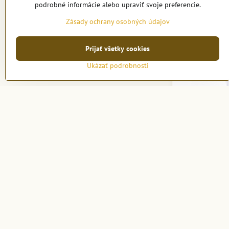
podrobné informácie alebo upraviť svoje preferencie.
Zásady ochrany osobných údajov
Prijať všetky cookies
Ukázať podrobnosti
Morley Kveti
lesklého skl
Na objednávku
726,71 €