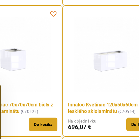
ináč 70x70x70cm biely z
Innaloo Kvetináč 120x50x60cm 
olaminátu
lesklého sklolaminátu
(C70525)
(C70534)
Na objednávku
Do košíka
Do 
696,07 €