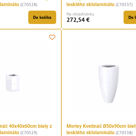
olaminátu
lesklého sklolaminátu
(C70528)
(C70537)
Na objednávku
Do košíka
Do 
272,54 €
ináč 40x40x60cm biely z
Morley Kvetináč Ø50x90cm biel
olaminátu
lesklého sklolaminátu
(C70529)
(C70538)