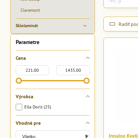
Claremont
Radiť po
Sklolaminát
Parametre
Cena
Od:
Do:
Výrobca
Ella Doris (25)
Vhodné pre
Innaloo Kvet