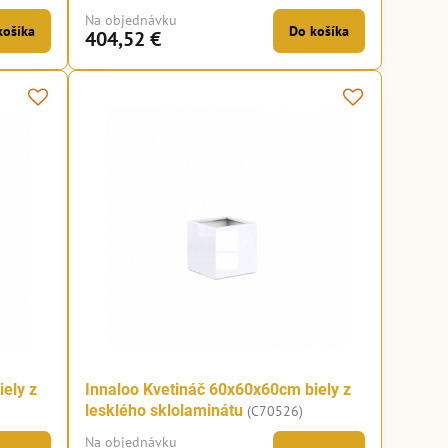
Na objednávku
košíka
Do košíka
404,52 €
ely z
Innaloo Kvetináč 60x60x60cm biely z
lesklého sklolaminátu
(C70526)
Na objednávku