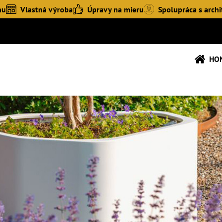
hu
Vlastná výroba
Úpravy na mieru
Spolupráca s archi
HO