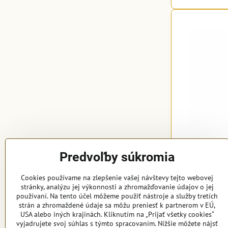
Predvoľby súkromia
Innaloo Kvet
Cookies používame na zlepšenie vašej návštevy tejto webovej
lesklého skl
stránky, analýzu jej výkonnosti a zhromažďovanie údajov o jej
používaní. Na tento účel môžeme použiť nástroje a služby tretích
Na objednávku
strán a zhromaždené údaje sa môžu preniesť k partnerom v EÚ,
645,42 €
USA alebo iných krajinách. Kliknutím na „Prijať všetky cookies“
vyjadrujete svoj súhlas s týmto spracovaním. Nižšie môžete nájsť