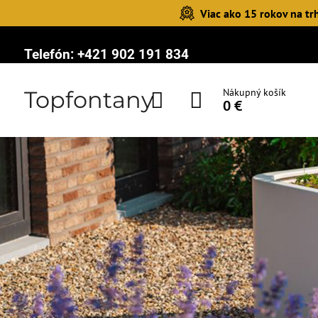
Viac ako 15 rokov na tr
Telefón:
+421 902 191 834
Topfontany
Nákupný košík
0 €