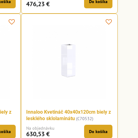
košíka
Do košíka
476,23 €
ely z
Innaloo Kvetináč 40x40x120cm biely z
lesklého sklolaminátu
(C70532)
Na objednávku
košíka
Do košíka
630,53 €