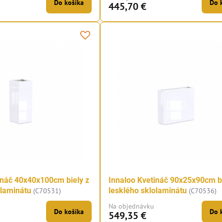
Do košíka
Do 
445,70 €
ináč 40x40x100cm biely z
Innaloo Kvetináč 90x25x90cm bi
olaminátu
lesklého sklolaminátu
(C70531)
(C70536)
Na objednávku
Do košíka
Do 
549,35 €