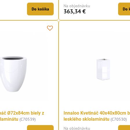
Na objednávku
Do košíka
Do 
363,34 €
náč Ø72x84cm biely z
Innaloo Kvetináč 40x40x80cm bi
olaminátu
lesklého sklolaminátu
(C70539)
(C70530)
Na objednávku