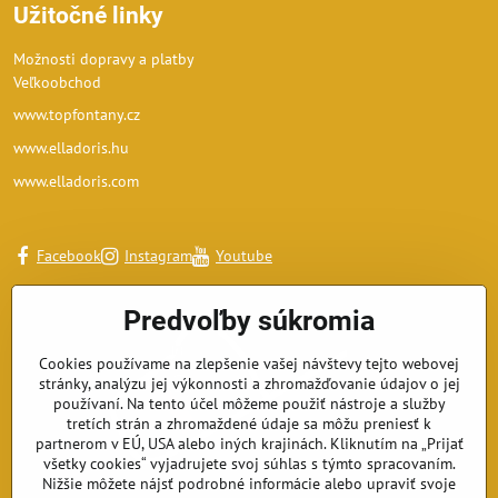
Užitočné linky
Možnosti dopravy a platby
Veľkoobchod
www.topfontany.cz
www.elladoris.hu
www.elladoris.com
Facebook
Instagram
Youtube
Predvoľby súkromia
Cookies používame na zlepšenie vašej návštevy tejto webovej
stránky, analýzu jej výkonnosti a zhromažďovanie údajov o jej
používaní. Na tento účel môžeme použiť nástroje a služby
tretích strán a zhromaždené údaje sa môžu preniesť k
partnerom v EÚ, USA alebo iných krajinách. Kliknutím na „Prijať
všetky cookies“ vyjadrujete svoj súhlas s týmto spracovaním.
Nižšie môžete nájsť podrobné informácie alebo upraviť svoje