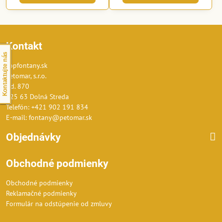
Kontakt
Kontaktujte nás
Topfontany.sk
Petomar, s.r.o.
č.d. 870
925 63 Dolná Streda
Telefón: +421 902 191 834
E-mail: fontany@petomar.sk
Objednávky
Obchodné podmienky
Obchodné podmienky
Reklamačné podmienky
Formulár na odstúpenie od zmluvy