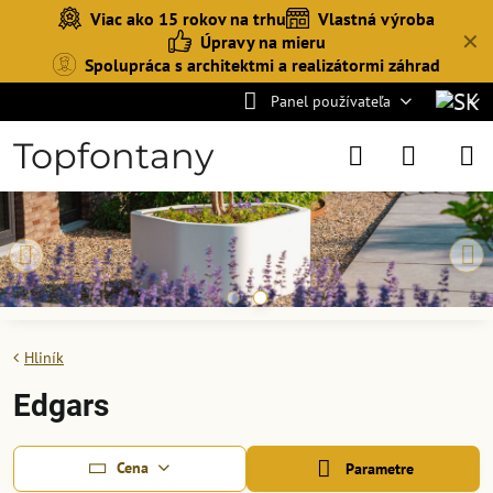
Viac ako 15 rokov na trhu
Vlastná výroba
✕
Úpravy na mieru
Spolupráca s architektmi a realizátormi záhrad
Panel používateľa
Topfontany
Hliník
Edgars
Cena
Parametre