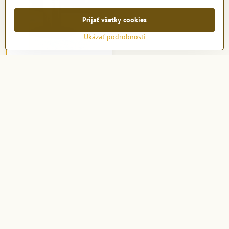
Prijať všetky cookies
Ukázať podrobnosti
Boston 25 185|205|225 Set
Na objednávku
od 4677 €
Zobraziť
Nie sú žiadne ďalšie produkty.
1
2
Kontakt
Topfontany.sk
Petomar, s.r.o.