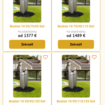
Boston 10 55|75|95 Set
Boston 10 75|95|115 Set
Na objednávku
Na objednávku
od 1377 €
od 1489 €
Zobraziť
Zobraziť
Boston 10 55|95|135 Set
Boston 10 95|115|135 Set