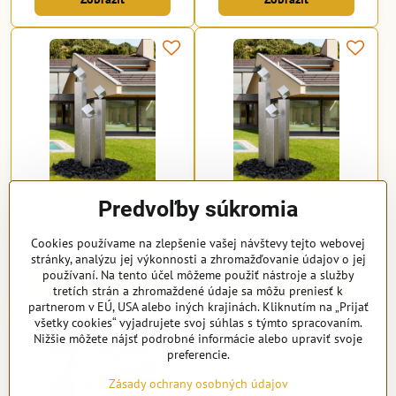
Predvoľby súkromia
Boston 20 155|175|195 Set
Boston 25 165|185|205 Set
Na objednávku
Na objednávku
Cookies používame na zlepšenie vašej návštevy tejto webovej
od 3739 €
od 4461 €
stránky, analýzu jej výkonnosti a zhromažďovanie údajov o jej
používaní. Na tento účel môžeme použiť nástroje a služby
Zobraziť
Zobraziť
tretích strán a zhromaždené údaje sa môžu preniesť k
partnerom v EÚ, USA alebo iných krajinách. Kliknutím na „Prijať
všetky cookies“ vyjadrujete svoj súhlas s týmto spracovaním.
Nižšie môžete nájsť podrobné informácie alebo upraviť svoje
preferencie.
Zásady ochrany osobných údajov