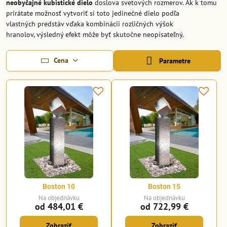
neobyčajné kubistické dielo
doslova svetových rozmerov. Ak k tomu
prirátate možnosť vytvoriť si toto jedinečné dielo podľa
vlastných predstáv vďaka kombinácii rozličných výšok
hranolov, výsledný efekt môže byť skutočne neopísateľný.
Cena
Parametre
Boston 10
Boston 15
Na objednávku
Na objednávku
od 484,01 €
od 722,99 €
Zobraziť
Zobraziť