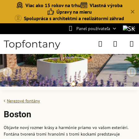
Viac ako 15 rokov na trhu
Vlastná výroba
✕
Úpravy na mieru
Spolupráca s architektmi a realizátormi záhrad
Panel používateľa
Topfontany
Nerezové fontány
Boston
Objavte nový rozmer krásy a harmónie priamo vo vašom exteriéri.
Fontána tvorená tromi hranolmi s tromi kockami predstavuje