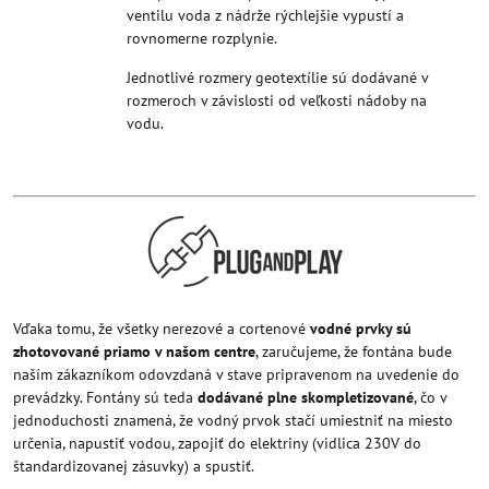
ventilu voda z nádrže rýchlejšie vypustí a
rovnomerne rozplynie.
Jednotlivé rozmery geotextílie sú dodávané v
rozmeroch v závislosti od veľkosti nádoby na
vodu.
Vďaka tomu, že všetky nerezové a cortenové
vodné prvky sú
zhotovované priamo v našom centre
, zaručujeme, že fontána bude
naším zákazníkom odovzdaná v stave pripravenom na uvedenie do
prevádzky. Fontány sú teda
dodávané plne skompletizované
, čo v
jednoduchosti znamená, že vodný prvok stačí umiestniť na miesto
určenia, napustiť vodou, zapojiť do elektriny (vidlica 230V do
štandardizovanej zásuvky) a spustiť.