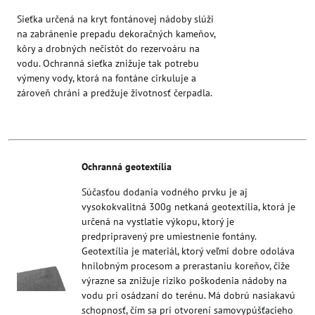
Sieťka určená na kryt fontánovej nádoby slúži
na zabránenie prepadu dekoračných kameňov,
kôry a drobných nečistôt do rezervoáru na
vodu. Ochranná sieťka znižuje tak potrebu
výmeny vody, ktorá na fontáne cirkuluje a
zároveň chráni a predžuje životnosť čerpadla.
Ochranná geotextília
Súčasťou dodania vodného prvku je aj
vysokokvalitná 300g netkaná geotextília, ktorá je
určená na vystlatie výkopu, ktorý je
predpripravený pre umiestnenie fontány.
Geotextília je materiál, ktorý veľmi dobre odoláva
hnilobným procesom a prerastaniu koreňov, čiže
výrazne sa znižuje riziko poškodenia nádoby na
vodu pri osádzaní do terénu. Má dobrú nasiakavú
schopnosť, čím sa pri otvorení samovypúšťacieho