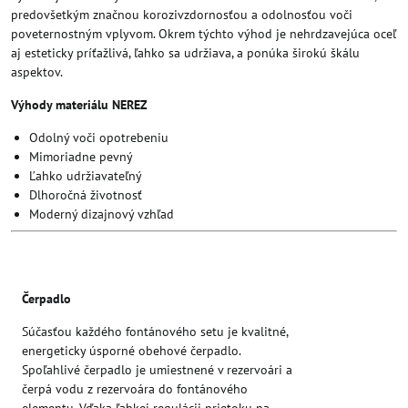
predovšetkým značnou korozivzdornosťou a odolnosťou voči
poveternostným vplyvom. Okrem týchto výhod je nehrdzavejúca oceľ
aj esteticky príťažlivá, ľahko sa udržiava, a ponúka širokú škálu
aspektov.
Výhody materiálu NEREZ
Odolný voči opotrebeniu
Mimoriadne pevný
Ľahko udržiavateľný
Dlhoročná životnosť
Moderný dizajnový vzhľad
Čerpadlo
Súčasťou každého fontánového setu je kvalitné,
energeticky úsporné obehové čerpadlo.
Spoľahlivé čerpadlo je umiestnené v rezervoári a
čerpá vodu z rezervoára do fontánového
elementu. Vďaka ľahkej regulácii prietoku na