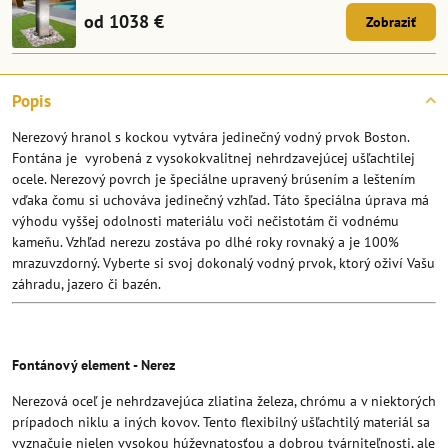
od 1038 €
Zobraziť
Popis
Nerezový hranol s kockou vytvára jedinečný vodný prvok Boston.
Fontána je vyrobená z vysokokvalitnej nehrdzavejúcej ušľachtilej
ocele. Nerezový povrch je špeciálne upravený brúsením a leštením
vďaka čomu si uchováva jedinečný vzhľad. Táto špeciálna úprava má
výhodu vyššej odolnosti materiálu voči nečistotám či vodnému
kameňu. Vzhľad nerezu zostáva po dlhé roky rovnaký a je 100%
mrazuvzdorný. Vyberte si svoj dokonalý vodný prvok, ktorý oživí Vašu
záhradu, jazero či bazén.
Fontánový element - Nerez
Nerezová oceľ je nehrdzavejúca zliatina železa, chrómu a v niektorých
prípadoch niklu a iných kovov. Tento flexibilný ušľachtilý materiál sa
vyznačuje nielen vysokou húževnatosťou a dobrou tvárniteľnosti, ale