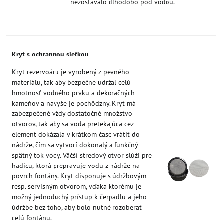
nezostávalo dlhodobo pod vodou.
Kryt s ochrannou sieťkou
Kryt rezervoáru je vyrobený z pevného
materiálu, tak aby bezpečne udržal celú
hmotnosť vodného prvku a dekoračných
kameňov a navyše je pochôdzny. Kryt má
zabezpečené vždy dostatočné množstvo
otvorov, tak aby sa voda pretekajúca cez
element dokázala v krátkom čase vrátiť do
nádrže, čím sa vytvorí dokonalý a funkčný
spätný tok vody. Väčší stredový otvor slúži pre
hadicu, ktorá prepravuje vodu z nádrže na
povrch fontány. Kryt disponuje s údržbovým
resp. servisným otvorom, vďaka ktorému je
možný jednoduchý prístup k čerpadlu a jeho
údržbe bez toho, aby bolo nutné rozoberať
celú fontánu.