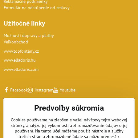
Reklamačné podmienky
Formulár na odstúpenie od zmluvy
Užitočné linky
Možnosti dopravy a platby
Veľkoobchod
www.topfontany.cz
www.elladoris.hu
www.elladoris.com
Facebook
Instagram
Youtube
Predvoľby súkromia
Cookies používame na zlepšenie vašej návštevy tejto webovej
stránky, analýzu jej výkonnosti a zhromažďovanie údajov o jej
používaní. Na tento účel môžeme použiť nástroje a služby
tretích strán a zhromaždené údaje sa môžu preniesť k