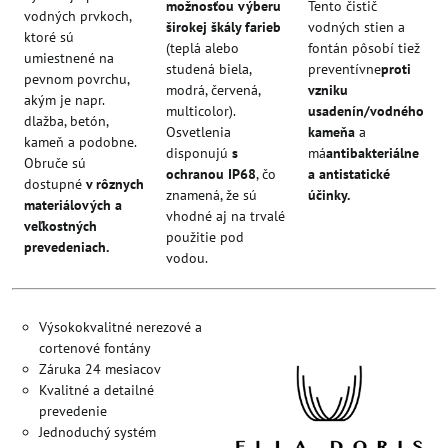
možnosťou výberu
Tento čistič
vodných prvkoch,
širokej škály farieb
vodných stien a
ktoré sú
(teplá alebo
fontán pôsobí tiež
umiestnené na
studená biela,
preventívne
proti
pevnom povrchu,
modrá, červená,
vzniku
akým je napr.
multicolor).
usadenín/vodného
dlažba, betón,
Osvetlenia
kameňa
a
kameň a podobne.
disponujú
s
má
antibakteriálne
Obruče sú
ochranou IP68
, čo
a antistatické
dostupné
v rôznych
znamená, že sú
účinky.
materiálových a
vhodné aj na trvalé
veľkostných
použitie pod
prevedeniach.
vodou.
Výsokokvalitné nerezové a
cortenové fontány
Záruka 24 mesiacov
Kvalitné a detailné
prevedenie
Jednoduchý systém