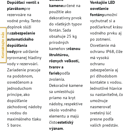
Dopúšťací ventil s
Vonkajšie LED
kamene
určené na
plavákom
pre
osvetlenie
použitie ako
rezervoáre na
fontány
umožní
dekoratívny prvok
vodné prvky. Tento
vychutnať si a
do všetkých typov
doplnok slúži
podčiarknuť krásu
fontán. Sada
na
zabezpečenie
vodného prvku aj
Kontaktujte nás
obsahuje 25 kg
automatického
po zotmení.
prírodných
dopúšťania
Osvetlenie má
kameňov s
rôznou
vody
pre udržanie
ochranu IP68, čiže
štruktúrou,
vyrovnanej hladiny
má vysokú
rôznych veľkostí,
vody v rezervoári.
ochranu
tvarov a
Zariadenie pracuje
zabezpečenia aj
farieb
podľa
na podobnom,
pri dlhodobom
zvolenia.
osvedčenom a
kontakte s vodou.
Dekoračné kamene
jednoduchom
Jednotlivé hlavice
sa umiestňujú
princípe, ako
su nastaviteľné, čo
priamo na kryt
dopúšťanie
umožnuje
nádoby, respektíve
záchodovej nádoby
nasmerovať
okolo vodného
s vodou do
svetelný lúč
elementu a majú
maximálneho tlaku
presne podľa
čisto
estetický
5 barov.
vašich predstáv.
význam
.