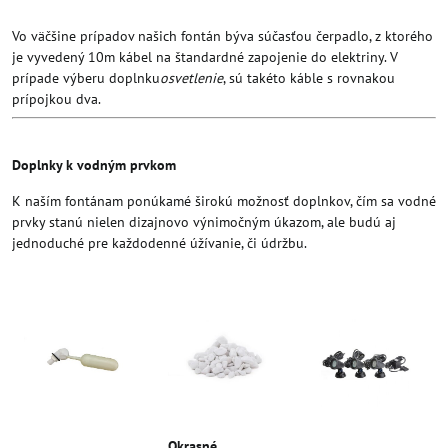
Vo väčšine prípadov našich fontán býva súčasťou čerpadlo, z ktorého
je vyvedený 10m kábel na štandardné zapojenie do elektriny. V
prípade výberu doplnku
osvetlenie
, sú takéto káble s rovnakou
prípojkou dva.
Doplnky k vodným prvkom
K naším fontánam ponúkamé širokú možnosť doplnkov, čím sa vodné
prvky stanú nielen dizajnovo výnimočným úkazom, ale budú aj
jednoduché pre každodenné úžívanie, či údržbu.
Okrasné