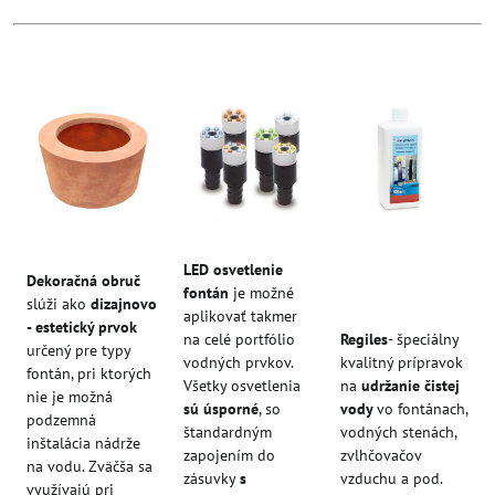
LED osvetlenie
Dekoračná obruč
fontán
je možné
slúži ako
dizajnovo
aplikovať takmer
- estetický prvok
na celé portfólio
Regiles
- špeciálny
určený pre typy
vodných prvkov.
kvalitný prípravok
fontán, pri ktorých
Všetky osvetlenia
na
udržanie čistej
nie je možná
sú úsporné
, so
vody
vo fontánach,
podzemná
štandardným
vodných stenách,
inštalácia nádrže
zapojením do
zvlhčovačov
na vodu. Zväčša sa
zásuvky
s
vzduchu a pod.
využívajú pri