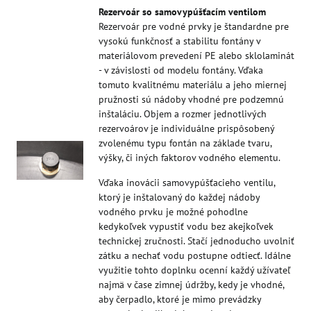
Rezervoár so samovypúšťacím ventilom
Rezervoár pre vodné prvky je štandardne pre
vysokú funkčnosť a stabilitu fontány v
materiálovom prevedení PE alebo sklolaminát
- v závislosti od modelu fontány. Vďaka
tomuto kvalitnému materiálu a jeho miernej
pružnosti sú nádoby vhodné pre podzemnú
inštaláciu. Objem a rozmer jednotlivých
rezervoárov je individuálne prispôsobený
zvolenému typu fontán na základe tvaru,
výšky, či iných faktorov vodného elementu.
Vďaka inovácii samovypúšťacieho ventilu,
ktorý je inštalovaný do každej nádoby
vodného prvku je možné pohodlne
kedykoľvek vypustiť vodu bez akejkoľvek
technickej zručnosti. Stačí jednoducho uvolniť
zátku a nechať vodu postupne odtiecť. Idálne
využitie tohto doplnku ocenní každý užívateľ
najmä v čase zimnej údržby, kedy je vhodné,
aby čerpadlo, ktoré je mimo prevádzky