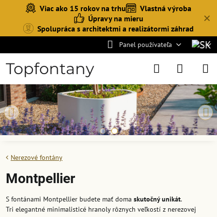
Viac ako 15 rokov na trhu
Vlastná výroba
✕
Úpravy na mieru
Spolupráca s architektmi a realizátormi záhrad
Panel používateľa
Topfontany
Nerezové fontány
Montpellier
S fontánami Montpellier budete mať doma
skutočný unikát
.
Tri elegantné minimalisticé hranoly rôznych veľkostí z nerezovej