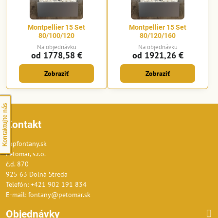
Montpellier 15 Set
Montpellier 15 Set
80/100/120
80/120/160
Na objednávku
Na objednávku
od 1778,58 €
od 1921,26 €
Zobraziť
Zobraziť
Kontaktujte nás
Kontakt
Topfontany.sk
Petomar, s.r.o.
č.d. 870
925 63 Dolná Streda
Telefón: +421 902 191 834
E-mail: fontany@petomar.sk
Objednávky