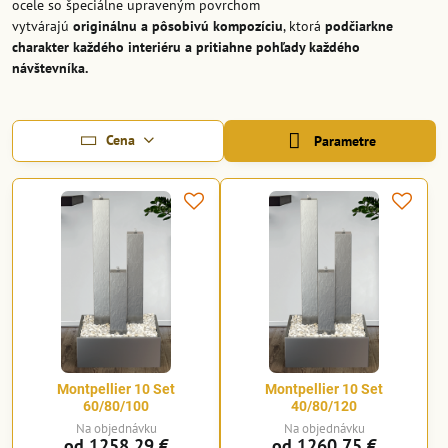
ocele so špeciálne upraveným povrchom
vytvárajú
originálnu a pôsobivú kompozíciu
, ktorá
podčiarkne
charakter každého interiéru a pritiahne pohľady každého
návštevníka.
Cena
Parametre
Montpellier 10 Set
Montpellier 10 Set
60/80/100
40/80/120
Na objednávku
Na objednávku
od 1258,29 €
od 1260,75 €