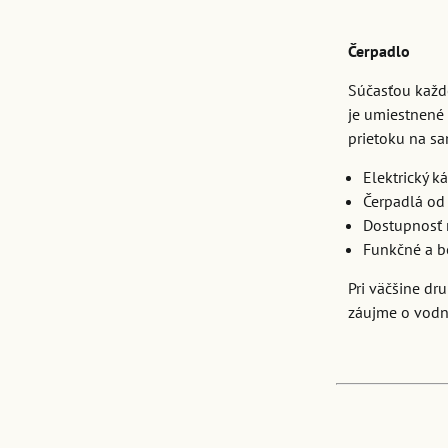
Čerpadlo
Súčasťou každé
je umiestnené 
prietoku na s
Elektrický k
Čerpadlá od
Dostupnosť 
Funkčné a be
Pri väčšine dr
záujme o vodn