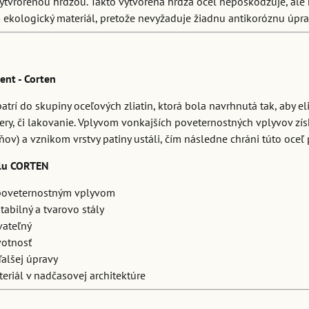
ytvrorenou hrdzou. Takto vytvorená hrdza oceľ nepoškodzuje, ale
n ekologický materiál, pretože nevyžaduje žiadnu antikoróznu úpr
nt - Corten
atrí do skupiny oceľových zliatin, ktorá bola navrhnutá tak, aby el
ery, či lakovanie. Vplyvom vonkajších poveternostných vplyvov zí
ňov) a vznikom vrstvy patiny ustáli, čím následne chráni túto oceľ
lu CORTEN
poveternostným vplyvom
abilný a tvarovo stály
vateľný
votnosť
ďalšej úpravy
riál v nadčasovej architektúre