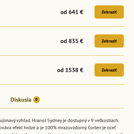
od 641 €
Zobraziť
od 835 €
Zobraziť
od 1538 €
Zobraziť
Diskusia
0
ujímavý vzhľad. Hranol Sydney je dostupný v 9 veľkostiach.
váva efekt hrdze a je 100% mrazuvzdorný. Corten je oceľ