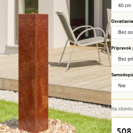
Osvetleni
Prípravok
Samodopúš
Na objedn
508