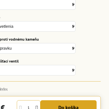
e
 proti vodnému kameňu
ťací ventil
ávku
 €
Do košíka