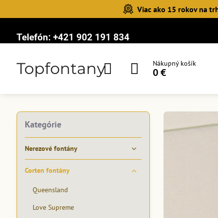
Viac ako 15 rokov na tr
Telefón:
+421 902 191 834
Topfontany
Nákupný košík
0 €
Kategórie
Nerezové fontány
Corten fontány
Queensland
Love Supreme