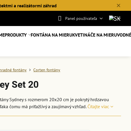
✕
tektmi a realizátormi záhrad
Panel používateľa
ME
PRODUKTY
FONTÁNA NA MIERU
KVETINÁČE NA MIERU
VODNÉ
hradné fontány
Corten fontány
ey Set 20
ntány Sydney s rozmerom 20x20 cm je pokrytý hrdzavou
ďaka čomu má príťažlivý a zaujímavý vzhľad.
Čítajte viac