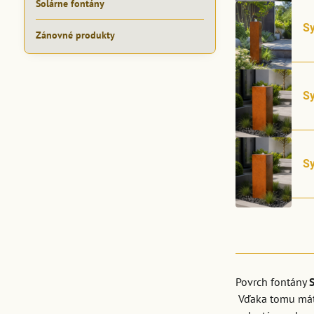
Solárne fontány
Sy
Zánovné produkty
Sy
Sy
Povrch fontány
Vďaka tomu máte