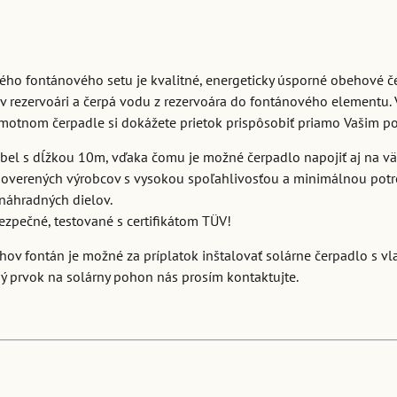
ho fontánového setu je kvalitné, energeticky úsporné obehové č
v rezervoári a čerpá vodu z rezervoára do fontánového elementu. 
amotnom čerpadle si dokážete prietok prispôsobiť priamo Vašim p
ábel s dĺžkou 10m, vďaka čomu je možné čerpadlo napojiť aj na vä
 overených výrobcov s vysokou spoľahlivosťou a minimálnou pot
náhradných dielov.
zpečné, testované s certifikátom TÜV!
uhov fontán je možné za príplatok inštalovať solárne čerpadlo s v
ý prvok na solárny pohon nás prosím kontaktujte.