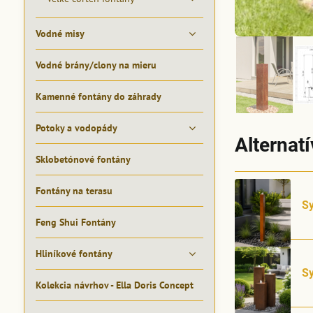
Vodné misy
Vodné brány/clony na mieru
Kamenné fontány do záhrady
Potoky a vodopády
Alternat
Sklobetónové fontány
Fontány na terasu
Sy
Feng Shui Fontány
Hliníkové fontány
Sy
Kolekcia návrhov - Ella Doris Concept