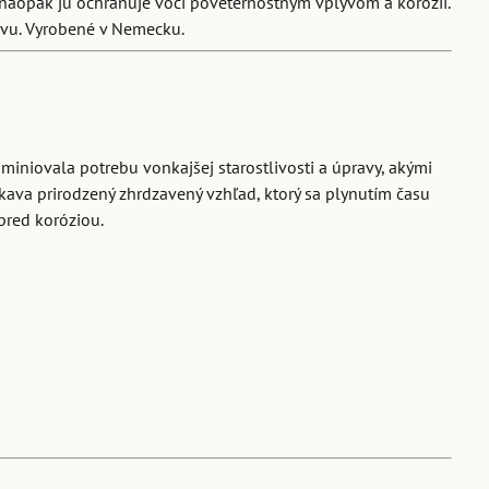
 naopak ju ochranuje voči poveternostným vplyvom a korózii.
avu. Vyrobené v Nemecku.
iminiovala potrebu vonkajšej starostlivosti a úpravy, akými
skava prirodzený zhrdzavený vzhľad, ktorý sa plynutím času
 pred koróziou.