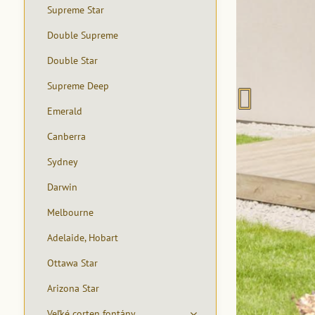
Supreme Star
Double Supreme
Double Star
Supreme Deep
Emerald
Canberra
Sydney
Darwin
Melbourne
Adelaide, Hobart
Ottawa Star
Arizona Star
Veľké corten fontány