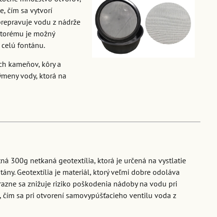
, čím sa vytvorí
 prepravuje vodu z nádrže
ktorému je možný
 celú fontánu.
ch kameňov, kôry a
ýmeny vody, ktorá na
á 300g netkaná geotextília, ktorá je určená na vystlatie
ány. Geotextília je materiál, ktorý veľmi dobre odoláva
razne sa znižuje riziko poškodenia nádoby na vodu pri
 čím sa pri otvorení samovypúšťacieho ventilu voda z