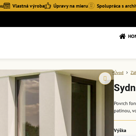
hu
Vlastná výroba
Úpravy na mieru
Spolupráca s archi
HO
Úvod
Zá
Sydn
Povrch fo
patinou, v
Výška