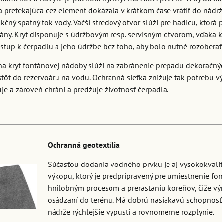
a pretekajúca cez element dokázala v krátkom čase vrátiť do nádrže
kčný spätný tok vody. Väčší stredový otvor slúži pre hadicu, ktorá
ány. Kryt disponuje s údržbovým resp. servisným otvorom, vďaka 
stup k čerpadlu a jeho údržbe bez toho, aby bolo nutné rozoberať
na kryt fontánovej nádoby slúži na zabránenie prepadu dekoračný
tôt do rezervoáru na vodu. Ochranná sieťka znižuje tak potrebu v
uje a zároveň chráni a predžuje životnosť čerpadla.
Ochranná geotextília
Súčasťou dodania vodného prvku je aj vysokokvalitn
výkopu, ktorý je predpripravený pre umiestnenie font
hnilobným procesom a prerastaniu koreňov, čiže vý
osádzaní do terénu. Má dobrú nasiakavú schopnosť,
nádrže rýchlejšie vypustí a rovnomerne rozplynie.