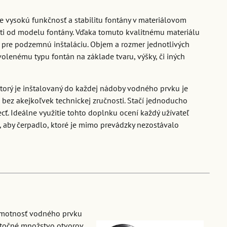
e vysokú funkčnosť a stabilitu fontány v materiálovom
sti od modelu fontány. Vďaka tomuto kvalitnému materiálu
 pre podzemnú inštaláciu. Objem a rozmer jednotlivých
volenému typu fontán na základe tvaru, výšky, či iných
torý je inštalovaný do každej nádoby vodného prvku je
ez akejkoľvek technickej zručnosti. Stačí jednoducho
cť. Ideálne využitie tohto doplnku ocení každý užívateľ
, aby čerpadlo, ktoré je mimo prevádzky nezostávalo
 hmotnosť vodného prvku
točné množstvo otvorov,