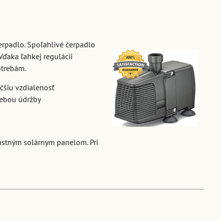
erpadlo. Spoľahlivé čerpadlo
Vďaka ľahkej regulácii
otrebám.
čšiu vzdialenosť
rebou údržby
lastným solárnym panelom. Pri