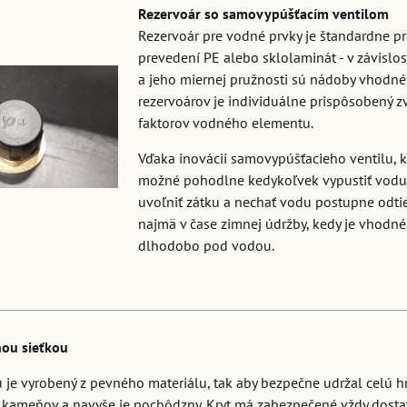
Rezervoár so samovypúšťacím ventilom
Rezervoár pre vodné prvky je štandardne pr
prevedení PE alebo sklolaminát - v závislo
a jeho miernej pružnosti sú nádoby vhodné
rezervoárov je individuálne prispôsobený z
faktorov vodného elementu.
Vďaka inovácii samovypúšťacieho ventilu, k
možné pohodlne kedykoľvek vypustiť vodu b
uvoľniť zátku a nechať vodu postupne odtie
najmä v čase zimnej údržby, kedy je vhodné
dlhodobo pod vodou.
nou sieťkou
u je vyrobený z pevného materiálu, tak aby bezpečne udržal celú
 kameňov a navyše je pochôdzny. Kryt má zabezpečené vždy dosta