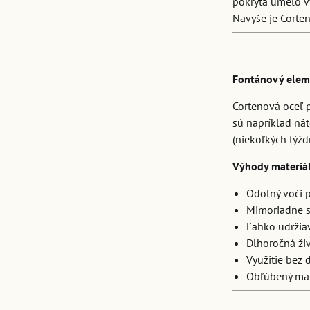
pokrytá umelo v
Navyše je Corte
Fontánový eleme
Cortenová oceľ p
sú napríklad nát
(niekoľkých týžd
Výhody materiá
Odolný voči 
Mimoriadne st
Ľahko udržia
Dlhoročná ži
Využitie bez 
Obľúbený mate