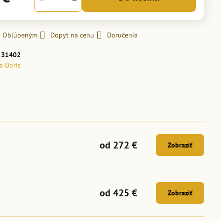
 k Obľúbeným
Dopyt na cenu
Doručenia
:
31402
la Doris
od 272 €
Zobraziť
od 425 €
Zobraziť