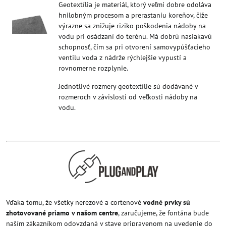
Geotextília je materiál, ktorý veľmi dobre odoláva
hnilobným procesom a prerastaniu koreňov, čiže
výrazne sa znižuje riziko poškodenia nádoby na
vodu pri osádzaní do terénu. Má dobrú nasiakavú
schopnosť, čím sa pri otvorení samovypúšťacieho
ventilu voda z nádrže rýchlejšie vypustí a
rovnomerne rozplynie.
Jednotlivé rozmery geotextílie sú dodávané v
rozmeroch v závislosti od veľkosti nádoby na
vodu.
Vďaka tomu, že všetky nerezové a cortenové
vodné prvky sú
zhotovované priamo v našom centre
, zaručujeme, že fontána bude
naším zákazníkom odovzdaná v stave pripravenom na uvedenie do