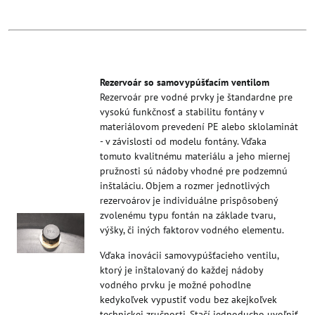
Rezervoár so samovypúšťacím ventilom
Rezervoár pre vodné prvky je štandardne pre
vysokú funkčnosť a stabilitu fontány v
materiálovom prevedení PE alebo sklolaminát
- v závislosti od modelu fontány. Vďaka
tomuto kvalitnému materiálu a jeho miernej
pružnosti sú nádoby vhodné pre podzemnú
inštaláciu. Objem a rozmer jednotlivých
rezervoárov je individuálne prispôsobený
zvolenému typu fontán na základe tvaru,
výšky, či iných faktorov vodného elementu.
Vďaka inovácii samovypúšťacieho ventilu,
ktorý je inštalovaný do každej nádoby
vodného prvku je možné pohodlne
kedykoľvek vypustiť vodu bez akejkoľvek
technickej zručnosti. Stačí jednoducho uvoľniť