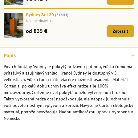
Sydney Set 30
(31404)
Na objednávku
od 835 €
Zobraziť
Popis
Povrch fontány Sydney je pokrytý hrdzavou patinou, vďaka čomu má
príťažlivý a zaujímavý vzhľad. Hranol Sydney je dostupný v 5
veľkostiach. Vďaka tomu máte viaceré možnosti osadenia. Materiál
Corten si po celú dobu uchováva efekt hrdze a je 100%
mrazuvzdorný. Corten je oceľ pokrytá umelo vytvrorenou hrdzou.
Takto vytvorená hrdza oceľ nepoškodzuje, ale naopak ju ochranuje
voči poveternostným vplyvom a korózii. Navyše je Corten ekologický
materiál, pretože nevyžaduje žiadnu antikoróznu úpravu. Vyrobené v
Nemecku.