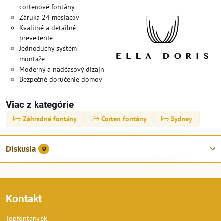
cortenové fontány
Záruka 24 mesiacov
Kvalitné a detailné
prevedenie
Jednoduchý systém
montáže
Moderný a nadčasový dizajn
Bezpečné doručenie domov
Viac z kategórie
Záhradné fontány
Corten fontány
Sydney
Diskusia
0
Kontakt
Topfontany.sk