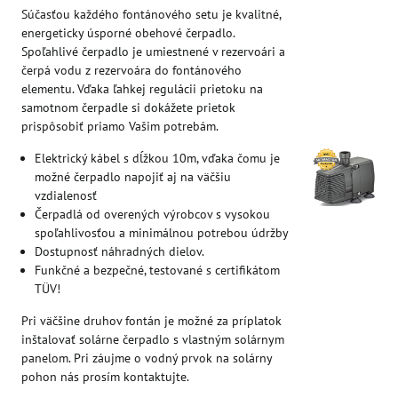
Súčasťou každého fontánového setu je kvalitné,
energeticky úsporné obehové čerpadlo.
Spoľahlivé čerpadlo je umiestnené v rezervoári a
čerpá vodu z rezervoára do fontánového
elementu. Vďaka ľahkej regulácii prietoku na
samotnom čerpadle si dokážete prietok
prispôsobiť priamo Vašim potrebám.
Elektrický kábel s dĺžkou 10m, vďaka čomu je
možné čerpadlo napojiť aj na väčšiu
vzdialenosť
Čerpadlá od overených výrobcov s vysokou
spoľahlivosťou a minimálnou potrebou údržby
Dostupnosť náhradných dielov.
Funkčné a bezpečné, testované s certifikátom
TÜV!
Pri väčšine druhov fontán je možné za príplatok
inštalovať solárne čerpadlo s vlastným solárnym
panelom. Pri záujme o vodný prvok na solárny
pohon nás prosím kontaktujte.