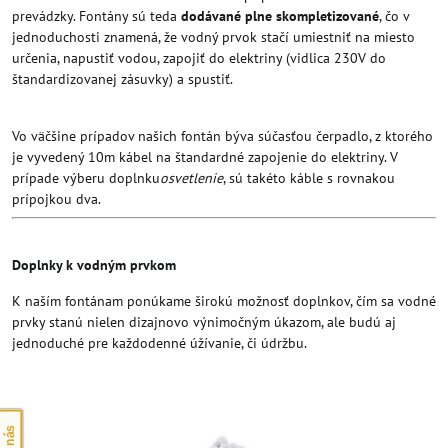
prevádzky. Fontány sú teda
dodávané plne skompletizované
, čo v
jednoduchosti znamená, že vodný prvok stačí umiestniť na miesto
určenia, napustiť vodou, zapojiť do elektriny (vidlica 230V do
štandardizovanej zásuvky) a spustiť.
Vo väčšine prípadov našich fontán býva súčasťou čerpadlo, z ktorého
je vyvedený 10m kábel na štandardné zapojenie do elektriny. V
prípade výberu doplnku
osvetlenie
, sú takéto káble s rovnakou
prípojkou dva.
Doplnky k vodným prvkom
K naším fontánam ponúkame širokú možnosť doplnkov, čím sa vodné
prvky stanú nielen dizajnovo výnimočným úkazom, ale budú aj
jednoduché pre každodenné úžívanie, či údržbu.