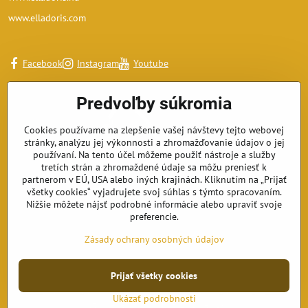
www.elladoris.com
Facebook
Instagram
Youtube
Predvoľby súkromia
Cookies používame na zlepšenie vašej návštevy tejto webovej
stránky, analýzu jej výkonnosti a zhromažďovanie údajov o jej
používaní. Na tento účel môžeme použiť nástroje a služby
tretích strán a zhromaždené údaje sa môžu preniesť k
partnerom v EÚ, USA alebo iných krajinách. Kliknutím na „Prijať
všetky cookies“ vyjadrujete svoj súhlas s týmto spracovaním.
Nižšie môžete nájsť podrobné informácie alebo upraviť svoje
preferencie.
Zásady ochrany osobných údajov
Prijať všetky cookies
©
2026
Copyright
Predvoľby súkromia
Zásady ochrany osobných údajov
Ukázať podrobnosti
Vytvorené pomocou:
BiznisWeb.sk