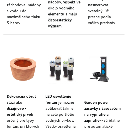
nádoby, respektíve
záchodovej nádoby
nasmerovať
okolo vodného
s vodou do
svetelný lúč
elementu a majú
maximálneho tlaku
presne podľa
čisto
estetický
5 barov.
vašich predstáv.
význam
.
Dekoračná obruč
LED osvetlenie
slúži ako
fontán
je možné
Garden power
dizajnovo -
aplikovať takmer
zásuvky s časovačom
estetický prvok
na celé portfólio
na vypnutie a
určený pre typy
vodných prvkov.
zapnutie
- - sú idálne
fontán, pri ktorých
Všetky osvetlenia
pre automatické