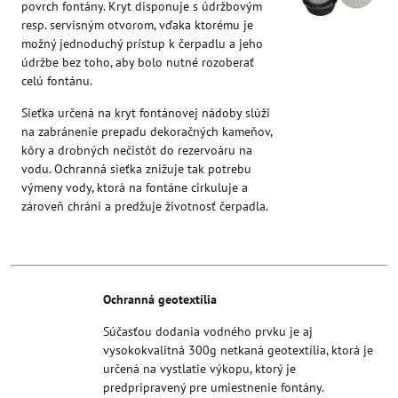
povrch fontány. Kryt disponuje s údržbovým
resp. servisným otvorom, vďaka ktorému je
možný jednoduchý prístup k čerpadlu a jeho
údržbe bez toho, aby bolo nutné rozoberať
celú fontánu.
Sieťka určená na kryt fontánovej nádoby slúži
na zabránenie prepadu dekoračných kameňov,
kôry a drobných nečistôt do rezervoáru na
vodu. Ochranná sieťka znižuje tak potrebu
výmeny vody, ktorá na fontáne cirkuluje a
zároveň chráni a predžuje životnosť čerpadla.
Ochranná geotextília
Súčasťou dodania vodného prvku je aj
vysokokvalitná 300g netkaná geotextília, ktorá je
určená na vystlatie výkopu, ktorý je
predpripravený pre umiestnenie fontány.