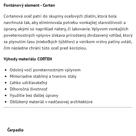
Fontánový element - Corten
Cortenová oceľ patrí do skupiny oceľových zliatin, ktorá bola
navrhnutá tak, aby eliminiovala potrebu vonkajšej starostlivosti a
úpravy, akými sú napríklad nátery, či lakovanie. Vplyvom vonkajších
poveternostných vplyvov získava prirodzený zhrdzavený vzhľad, ktorý
sa plynutím času (niekoľkých týždňov) a vznikom vrstvy patiny ustáli,
čím následne chráni túto oceľ pred koróziou.
Výhody materiálu CORTEN
Odolný voči poveternostným vplyvom
Mimoriadne stabilný a tvarovo stály
Ľahko udržiavateľný
Dlhoročná životnosť
Využitie bez ďalšej úpravy
Obľúbený materiál v nadčasovej architektúre
Čerpadlo