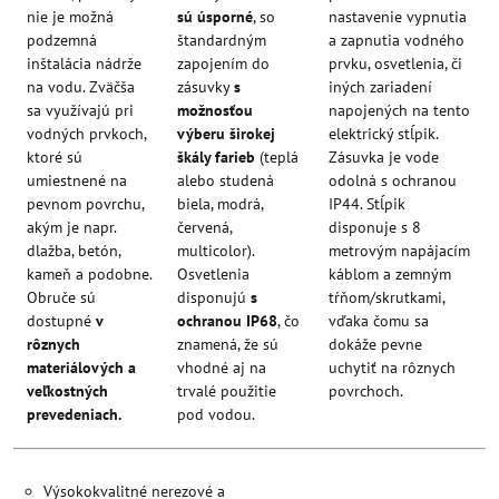
nie je možná
sú úsporné
, so
nastavenie vypnutia
podzemná
štandardným
a zapnutia vodného
inštalácia nádrže
zapojením do
prvku, osvetlenia, či
na vodu. Zväčša
zásuvky
s
iných zariadení
sa využívajú pri
možnosťou
napojených na tento
vodných prvkoch,
výberu širokej
elektrický stĺpik.
ktoré sú
škály farieb
(teplá
Zásuvka je vode
umiestnené na
alebo studená
odolná s ochranou
pevnom povrchu,
biela, modrá,
IP44. Stĺpik
akým je napr.
červená,
disponuje s 8
dlažba, betón,
multicolor).
metrovým napájacím
kameň a podobne.
Osvetlenia
káblom a zemným
Obruče sú
disponujú
s
tŕňom/skrutkami,
dostupné
v
ochranou IP68
, čo
vďaka čomu sa
rôznych
znamená, že sú
dokáže pevne
materiálových a
vhodné aj na
uchytiť na rôznych
veľkostných
trvalé použitie
povrchoch.
prevedeniach.
pod vodou.
Výsokokvalitné nerezové a