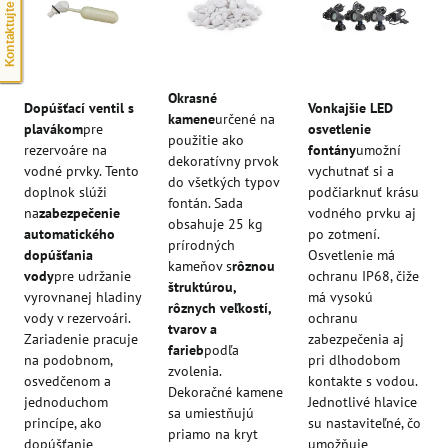
Kontaktujte nás
Okrasné
Dopúšťací ventil s
Vonkajšie LED
kamene
určené na
plavákom
pre
osvetlenie
použitie ako
rezervoáre na
fontány
umožní
dekoratívny prvok
vodné prvky. Tento
vychutnať si a
do všetkých typov
doplnok slúži
podčiarknuť krásu
fontán. Sada
na
zabezpečenie
vodného prvku aj
obsahuje 25 kg
automatického
po zotmení.
prírodných
dopúšťania
Osvetlenie má
kameňov s
rôznou
vody
pre udržanie
ochranu IP68, čiže
štruktúrou,
vyrovnanej hladiny
má vysokú
rôznych veľkostí,
vody v rezervoári.
ochranu
tvarov a
Zariadenie pracuje
zabezpečenia aj
farieb
podľa
na podobnom,
pri dlhodobom
zvolenia.
osvedčenom a
kontakte s vodou.
Dekoračné kamene
jednoduchom
Jednotlivé hlavice
sa umiestňujú
princípe, ako
su nastaviteľné, čo
priamo na kryt
dopúšťanie
umožňuje