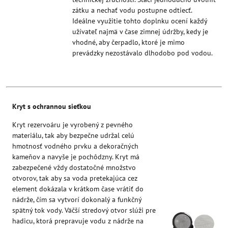
zátku a nechať vodu postupne odtiecť.
Ideálne využitie tohto doplnku ocení každý
užívateľ najmä v čase zimnej údržby, kedy je
vhodné, aby čerpadlo, ktoré je mimo
prevádzky nezostávalo dlhodobo pod vodou.
Kryt s ochrannou sieťkou
Kryt rezervoáru je vyrobený z pevného
materiálu, tak aby bezpečne udržal celú
hmotnosť vodného prvku a dekoračných
kameňov a navyše je pochôdzny. Kryt má
zabezpečené vždy dostatočné množstvo
otvorov, tak aby sa voda pretekajúca cez
element dokázala v krátkom čase vrátiť do
nádrže, čím sa vytvorí dokonalý a funkčný
spätný tok vody. Väčší stredový otvor slúži pre
hadicu, ktorá prepravuje vodu z nádrže na