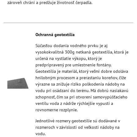
zároveň chráni a predžuje životnosť čerpadla.
Ochranná geotextília
Súčasťou dodania vodného prvku je aj
vysokokvalitná 300g netkaná geotextília, ktorá je
určená na vystlatie výkopu, ktorý je
predpripravený pre umiestnenie fontány.
Geotextília je materiál, ktorý veľmi dobre odoláva
hnilobným procesom a prerastaniu koreňov, čiže
výrazne sa znižuje riziko poškodenia nádoby na
vodu pri osádzaní do terénu. Má dobrú nasiakavú
schopnosť, čím sa pri otvorení samovypúšťacieho
ventilu voda z nádrže rýchlejšie vypustí a
rovnomerne rozplynie.
Jednotlivé rozmery geotextílie sú dodávané v
rozmeroch v závislosti od veľkosti nádoby na
vodu.