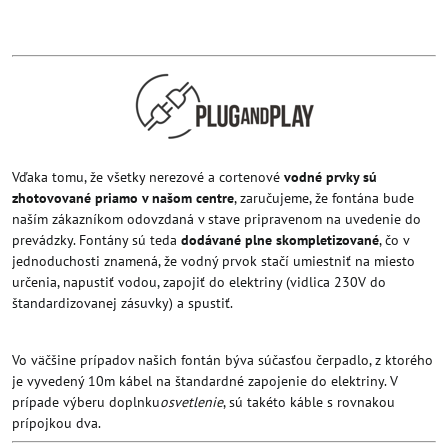
Vďaka tomu, že všetky nerezové a cortenové
vodné prvky sú
zhotovované priamo v našom centre
, zaručujeme, že fontána bude
naším zákazníkom odovzdaná v stave pripravenom na uvedenie do
prevádzky. Fontány sú teda
dodávané plne skompletizované
, čo v
jednoduchosti znamená, že vodný prvok stačí umiestniť na miesto
určenia, napustiť vodou, zapojiť do elektriny (vidlica 230V do
štandardizovanej zásuvky) a spustiť.
Vo väčšine prípadov našich fontán býva súčasťou čerpadlo, z ktorého
je vyvedený 10m kábel na štandardné zapojenie do elektriny. V
prípade výberu doplnku
osvetlenie
, sú takéto káble s rovnakou
prípojkou dva.