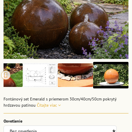
Fontánový set Emerald s priemerom 30cm/40cm/50cm pokrytý
hrdzavou patinou
Čítajte viac
Osvetlenie