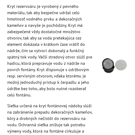
Kryt rezervoáru je vyrobený z pevného
materiálu, tak aby bezpečne udržal celú
hmotnosť vodného prvku a dekoračných
kameňov a navyše je pochôdzny. Kryt má
zabezpečené vždy dostatočné množstvo
otvorov, tak aby sa voda pretekajúca cez
element dokázala v krátkom čase vrátiť do
nádrže, čím sa vytvorí dokonalý a funkčný
spätný tok vody. Väčší stredový otvor slúži pre
hadicu, ktorá prepravuje vodu z nádrže na
povrch fontány. Kryt disponuje s údržbovým
resp. servisným otvorom, vďaka ktorému je
možný jednoduchý prístup k čerpadlu a jeho
údržbe bez toho, aby bolo nutné rozoberať
celú fontánu.
Sieťka určená na kryt fontánovej nádoby slúži
na zabránenie prepadu dekoračných kameňov,
kôry a drobných nečistôt do rezervoáru na
vodu. Ochranná sieťka znižuje tak potrebu
výmeny vody, ktorá na fontáne cirkuluje a