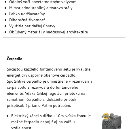
Odolný voči poveternostným vplyvom
Mimoriadne stabilný a tvarovo stály
Ľahko udržiavateľný
Dlhoročná životnosť
Využitie bez ďalšej úpravy
Obľúbený materiál v nadčasovej architektúre
Čerpadlo
Súčasťou každého fontánového setu je kvalitné,
energeticky úsporné obehové čerpadlo.
Spoľahlivé čerpadlo je umiestnené v rezervoári a
čerpá vodu z rezervoára do fontánového
elementu. Vďaka ľahkej regulácii prietoku na
samotnom čerpadle si dokážete prietok
prispôsobiť priamo Vašim potrebám.
Elektrický kábel s dĺžkou 10m, vďaka čomu je
možné čerpadlo napojiť aj na väčšiu
vzdialenosť