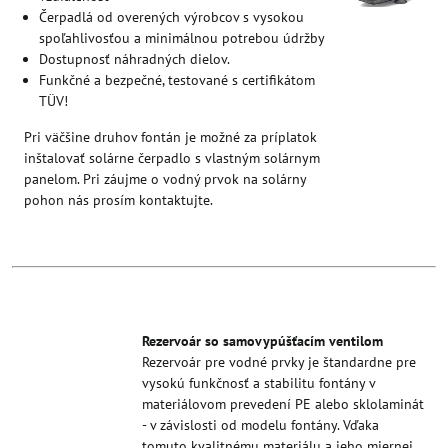
Čerpadlá od overených výrobcov s vysokou
spoľahlivosťou a minimálnou potrebou údržby
Dostupnosť náhradných dielov.
Funkčné a bezpečné, testované s certifikátom
TÜV!
Pri väčšine druhov fontán je možné za príplatok
inštalovať solárne čerpadlo s vlastným solárnym
panelom. Pri záujme o vodný prvok na solárny
pohon nás prosím kontaktujte.
Rezervoár so samovypúšťacím ventilom
Rezervoár pre vodné prvky je štandardne pre
vysokú funkčnosť a stabilitu fontány v
materiálovom prevedení PE alebo sklolaminát
- v závislosti od modelu fontány. Vďaka
tomuto kvalitnému materiálu a jeho miernej