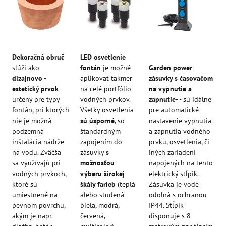
Dekoračná obruč
LED osvetlenie
slúži ako
fontán
je možné
Garden power
dizajnovo -
aplikovať takmer
zásuvky s časovačom
estetický prvok
na celé portfólio
na vypnutie a
určený pre typy
vodných prvkov.
zapnutie
- - sú idálne
fontán, pri ktorých
Všetky osvetlenia
pre automatické
nie je možná
sú úsporné
, so
nastavenie vypnutia
podzemná
štandardným
a zapnutia vodného
inštalácia nádrže
zapojením do
prvku, osvetlenia, či
na vodu. Zväčša
zásuvky
s
iných zariadení
sa využívajú pri
možnosťou
napojených na tento
vodných prvkoch,
výberu širokej
elektrický stĺpik.
ktoré sú
škály farieb
(teplá
Zásuvka je vode
umiestnené na
alebo studená
odolná s ochranou
pevnom povrchu,
biela, modrá,
IP44. Stĺpik
akým je napr.
červená,
disponuje s 8