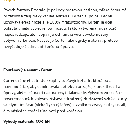
Povrch fontány Emerald
je pokrytý hrdzavou patinou, vďaka čomu má
príťažlivý a zaujímavý vzhľad. Materiál Corten si po celú dobu
uchováva efekt hrdze a je 100% mrazuvzdorný. Corten je oceľ
pokrytá umelo vytvrorenou hrdzou. Takto vytvorená hrdza oceľ
nepoškodzuje, ale naopak ju ochranuje voči poveternostným
vplyvom a korózii. Navyše je Corten ekologický materiál, pretože
nevyžaduje žiadnu antikoróznu úpravu.
Fontánový element - Corten
Cortenová oceľ patrí do skupiny oceľových zliatin, ktorá bola
navrhnutá tak, aby eliminiovala potrebu vonkajšej starostlivosti a
úpravy, akými sú napríklad nátery, či lakovanie. Vplyvom vonkajších
poveternostných vplyvov získava prirodzený zhrdzavený vzhľad, ktorý
sa plynutím času (niekoľkých týždňov) a vznikom vrstvy patiny ustáli,
čím následne chráni túto oceľ pred koróziou.
Výhody materiálu CORTEN