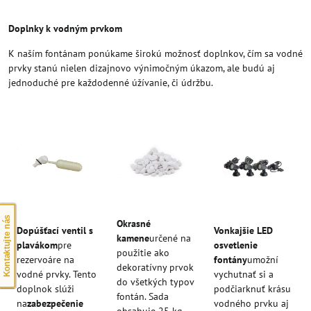
Doplnky k vodným prvkom
K naším fontánam ponúkame širokú možnosť doplnkov, čím sa vodné
prvky stanú nielen dizajnovo výnimočným úkazom, ale budú aj
jednoduché pre každodenné úžívanie, či údržbu.
Kontaktujte nás
Okrasné
Dopúšťací ventil s
Vonkajšie LED
kamene
určené na
plavákom
pre
osvetlenie
použitie ako
rezervoáre na
fontány
umožní
dekoratívny prvok
vodné prvky. Tento
vychutnať si a
do všetkých typov
doplnok slúži
podčiarknuť krásu
fontán. Sada
na
zabezpečenie
vodného prvku aj
obsahuje 25 kg