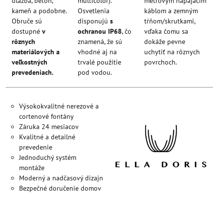
dlažba, betón,
multicolor).
metrovým napájacím
kameň a podobne.
Osvetlenia
káblom a zemným
Obruče sú
disponujú
s
tŕňom/skrutkami,
dostupné
v
ochranou IP68
, čo
vďaka čomu sa
rôznych
znamená, že sú
dokáže pevne
materiálových a
vhodné aj na
uchytiť na rôznych
veľkostných
trvalé použitie
povrchoch.
prevedeniach.
pod vodou.
Výsokokvalitné nerezové a
cortenové fontány
Záruka 24 mesiacov
Kvalitné a detailné
prevedenie
Jednoduchý systém
montáže
Moderný a nadčasový dizajn
Bezpečné doručenie domov