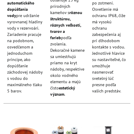
automatického
po zotmení.
prírodných
dopúšťania
Osvetlenie má
kameňov s
rôznou
vody
pre udržanie
ochranu IP68, čiže
štruktúrou,
vyrovnanej hladiny
má vysokú
rôznych veľkostí,
vody v rezervoári.
ochranu
tvarov a
Zariadenie pracuje
zabezpečenia aj
farieb
podľa
na podobnom,
pri dlhodobom
zvolenia.
osvedčenom a
kontakte s vodou.
Dekoračné kamene
jednoduchom
Jednotlivé hlavice
sa umiestňujú
princípe, ako
su nastaviteľné, čo
priamo na kryt
dopúšťanie
umožňuje
nádoby, respektíve
záchodovej nádoby
nasmerovať
okolo vodného
s vodou do
svetelný lúč
elementu a majú
maximálneho tlaku
presne podľa
čisto
estetický
5 barov.
vašich predstáv.
význam
.