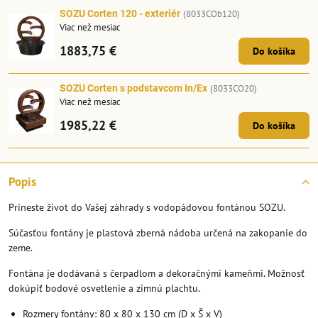
SOZU Corten 120 - exteriér
(8033COb120)
Viac než mesiac
1883,75 €
Do košíka
SOZU Corten s podstavcom In/Ex
(8033CO20)
Viac než mesiac
1985,22 €
Do košíka
Popis
Prineste život do Vašej záhrady s vodopádovou fontánou SOZU.
Súčasťou fontány je plastová zberná nádoba určená na zakopanie do
zeme.
Fontána je dodávaná s čerpadlom a dekoračnými kameňmi. Možnosť
dokúpiť bodové osvetlenie a zimnú plachtu.
Rozmery fontány: 80 x 80 x 130 cm (D x Š x V)