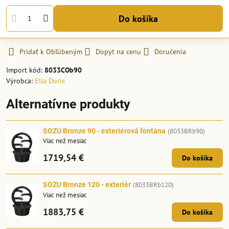
Do košíka
Pridať k Obľúbeným
Dopyt na cenu
Doručenia
Import kód:
8033COb90
Výrobca:
Ella Doris
Alternatívne produkty
SOZU Bronze 90 - exteriérová fontána
(8033BRb90)
Viac než mesiac
1719,54 €
Do košíka
SOZU Bronze 120 - exteriér
(8033BRb120)
Viac než mesiac
1883,75 €
Do košíka