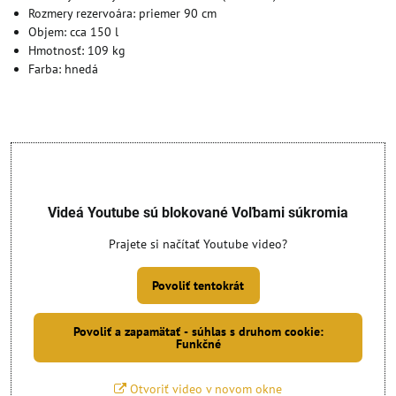
Rozmery rezervoára: priemer 90 cm
Objem: cca 150 l
Hmotnosť: 109 kg
Farba: hnedá
Videá Youtube sú blokované Voľbami súkromia
Prajete si načítať Youtube video?
Povoliť tentokrát
Povoliť a zapamätať - súhlas s druhom cookie:
Funkčné
Otvoriť video v novom okne