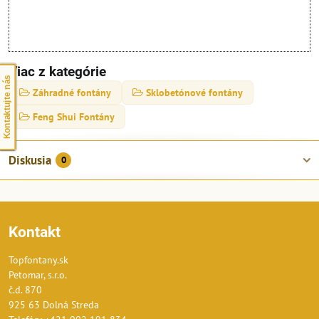
Viac z kategórie
Kontaktujte nás
Záhradné fontány
Sklobetónové fontány
Feng Shui Fontány
Diskusia
0
Kontakt
Topfontany.sk
Petomar, s.r.o.
č.d. 870
925 63 Dolná Streda