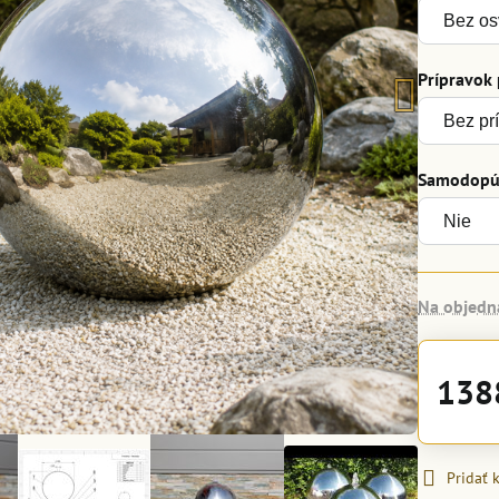
Prípravok
Samodopúš
Na objedn
138
Pridať