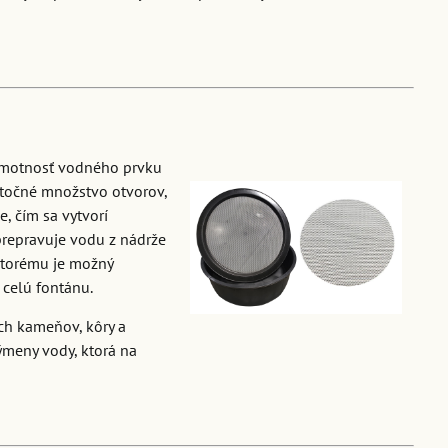
 hmotnosť vodného prvku
točné množstvo otvorov,
, čím sa vytvorí
 prepravuje vodu z nádrže
ktorému je možný
 celú fontánu.
ch kameňov, kôry a
ýmeny vody, ktorá na