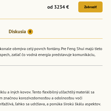
od 3234 €
Zobraziť
Diskusia
0
okonale obmýva celý povrch fontány. Pre Feng Shui majú tieto
spech, zatiaľ čo vodná energia predstavuje komunikáciu,
lu a iných kovov. Tento flexibilný ušľachtilý materiál sa
kým značnou korozivzdornosťou a odolnosťou voči
ťažlivá, ľahko sa udržiava, a ponúka širokú škálu aspektov.