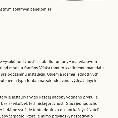
lastným solárnym panelom. Pri
e vysokú funkčnosť a stabilitu fontány v materiálovom
sti od modelu fontány. Vďaka tomuto kvalitnému materiálu
 pre podzemnú inštaláciu. Objem a rozmer jednotlivých
volenému typu fontán na základe tvaru, výšky, či iných
torý je inštalovaný do každej nádoby vodného prvku je
ez akejkoľvek technickej zručnosti. Stačí jednoducho
cť. Idálne využitie tohto doplnku ocenní každý užívateľ
, aby čerpadlo, ktoré je mimo prevádzky nezostávalo