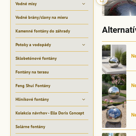
Vodné misy
Vodné brány/clony na mieru
Alternat
Kamenné fontány do záhrady
Potoky a vodopády
N
Sklobetónové fontány
Fontány na terasu
N
Feng Shui Fontány
Hliníkové fontány
Kolekcia návrhov - Ella Doris Concept
N
Solárne fontány