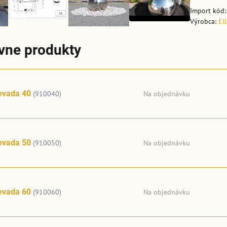
Import kód
Výrobca:
El
ívne produkty
evada 40
(910040)
Na objednávku
evada 50
(910050)
Na objednávku
evada 60
(910060)
Na objednávku