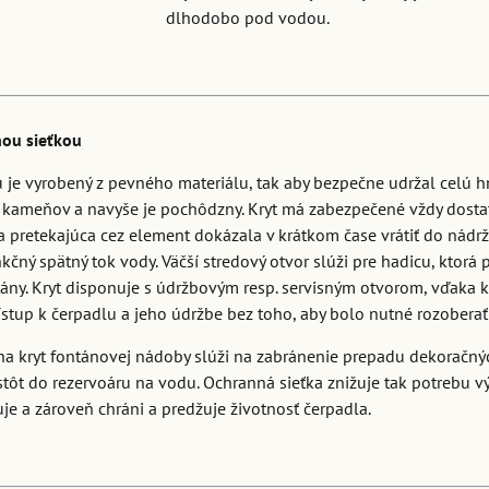
dlhodobo pod vodou.
nou sieťkou
u je vyrobený z pevného materiálu, tak aby bezpečne udržal celú
 kameňov a navyše je pochôdzny. Kryt má zabezpečené vždy dosta
a pretekajúca cez element dokázala v krátkom čase vrátiť do nádrže
kčný spätný tok vody. Väčší stredový otvor slúži pre hadicu, ktorá
ány. Kryt disponuje s údržbovým resp. servisným otvorom, vďaka 
stup k čerpadlu a jeho údržbe bez toho, aby bolo nutné rozoberať
na kryt fontánovej nádoby slúži na zabránenie prepadu dekoračný
tôt do rezervoáru na vodu. Ochranná sieťka znižuje tak potrebu v
uje a zároveň chráni a predžuje životnosť čerpadla.