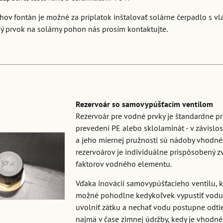
uhov fontán je možné za príplatok inštalovať solárne čerpadlo s v
ý prvok na solárny pohon nás prosím kontaktujte.
Rezervoár so samovypúšťacím ventilom
Rezervoár pre vodné prvky je štandardne pr
prevedení PE alebo sklolaminát - v závislo
a jeho miernej pružnosti sú nádoby vhodné
rezervoárov je individuálne prispôsobený z
faktorov vodného elementu.
Vďaka inovácii samovypúšťacieho ventilu, k
možné pohodlne kedykoľvek vypustiť vodu b
uvolniť zátku a nechať vodu postupne odtie
najmä v čase zimnej údržby, kedy je vhodné