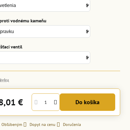
 proti vodnému kameňu
ťací ventil
ávku
8,01 €
Do košíka
 k Obľúbeným
Dopyt na cenu
Doručenia