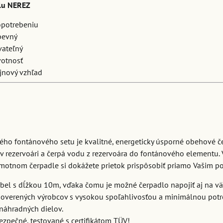
lu NEREZ
opotrebeniu
pevný
vateľný
votnosť
jnový vzhľad
ho fontánového setu je kvalitné, energeticky úsporné obehové č
v rezervoári a čerpá vodu z rezervoára do fontánového elementu. 
amotnom čerpadle si dokážete prietok prispôsobiť priamo Vašim p
ábel s dĺžkou 10m, vďaka čomu je možné čerpadlo napojiť aj na vä
 overených výrobcov s vysokou spoľahlivosťou a minimálnou pot
náhradných dielov.
zpečné, testované s certifikátom TÜV!