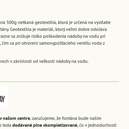
á 300g netkaná geotextília, ktorá je určená na vystlatie
ány. Geotextília je materiál, ktorý veľmi dobre odoláva
razne sa znižuje riziko poškodenia nádoby na vodu pri
 čím sa pri otvorení samovypúšťacieho ventilu voda z
roch v závislosti od veľkosti nádoby na vodu.
v našom centre
, zaručujeme, že fontána bude naším
ú teda
dodávané plne skompletizované
, čo v jednoduchosti