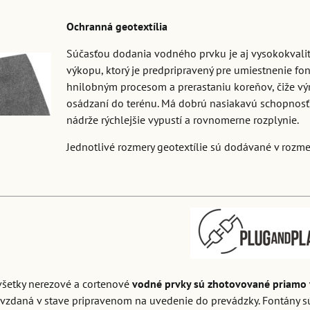
Ochranná geotextília
Súčasťou dodania vodného prvku je aj vysokokvalitn
výkopu, ktorý je predpripravený pre umiestnenie font
hnilobným procesom a prerastaniu koreňov, čiže vý
osádzaní do terénu. Má dobrú nasiakavú schopnosť,
nádrže rýchlejšie vypustí a rovnomerne rozplynie.
Jednotlivé rozmery geotextílie sú dodávané v rozme
všetky nerezové a cortenové
vodné prvky sú zhotovované priamo 
zdaná v stave pripravenom na uvedenie do prevádzky. Fontány s