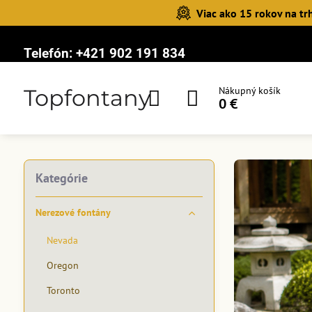
Viac ako 15 rokov na tr
Telefón:
+421 902 191 834
Topfontany
Nákupný košík
0 €
Kategórie
Nerezové fontány
Nevada
Oregon
Toronto