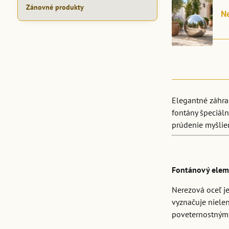
Zánovné produkty
N
Elegantné záhrad
fontány špeciáln
prúdenie myšlie
Fontánový elem
Nerezová oceľ je
vyznačuje niele
poveternostným v