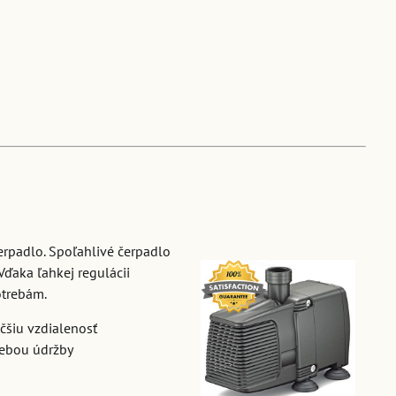
erpadlo. Spoľahlivé čerpadlo
Vďaka ľahkej regulácii
otrebám.
čšiu vzdialenosť
rebou údržby