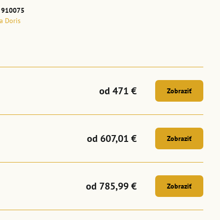
:
910075
la Doris
od 471 €
Zobraziť
od 607,01 €
Zobraziť
od 785,99 €
Zobraziť