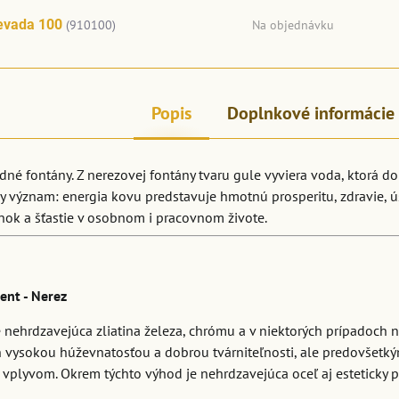
evada 100
(910100)
Na objednávku
Popis
Doplnkové informácie
né fontány. Z nerezovej fontány tvaru gule vyviera voda, ktorá d
y význam: energia kovu predstavuje hmotnú prosperitu, zdravie, ú
nok a šťastie v osobnom i pracovnom živote.
ent - Nerez
 nehrdzavejúca zliatina železa, chrómu a v niektorých prípadoch nik
n vysokou húževnatosťou a dobrou tvárniteľnosti, ale predovšet
plyvom. Okrem týchto výhod je nehrdzavejúca oceľ aj esteticky prí