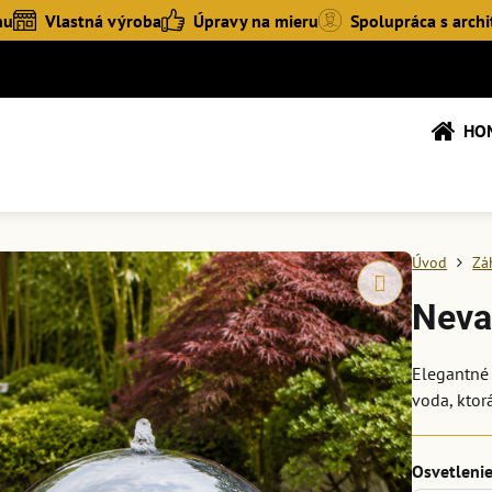
hu
Vlastná výroba
Úpravy na mieru
Spolupráca s archi
HO
Úvod
Zá
Neva
Elegantné 
voda, ktor
Osvetleni