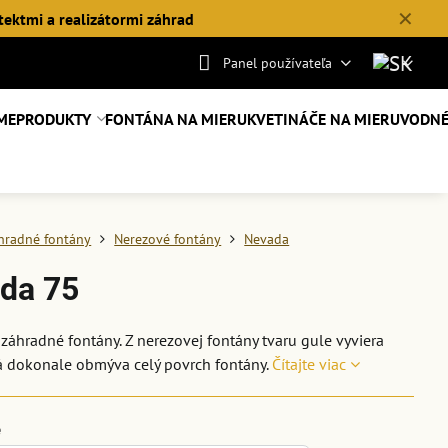
✕
tektmi a realizátormi záhrad
Panel používateľa
ME
PRODUKTY
FONTÁNA NA MIERU
KVETINÁČE NA MIERU
VODNÉ
hradné fontány
Nerezové fontány
Nevada
da 75
záhradné fontány. Z nerezovej fontány tvaru gule vyviera
á dokonale obmýva celý povrch fontány.
Čítajte viac
e