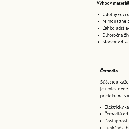
Výhody materiá
Odolný voči 
Mimoriadne 
Ľahko udržia
Dlhoročná ži
Moderný diza
Čerpadlo
Súčasťou každé
je umiestnené 
prietoku na s
Elektrický k
Čerpadlá od
Dostupnosť 
Funkčné a be