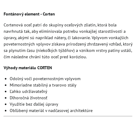
Fontánový element - Corten
Cortenová oceľ patrí do skupiny oceľových zliatin, ktorá bola
navrhnutá tak, aby eliminiovala potrebu vonkajšej starostlivosti a
úpravy, akými sú napríklad nátery, či lakovanie. Vplyvom vonkajších
poveternostných vplyvov získava prirodzený zhrdzavený vzhľad, ktorý
sa plynutím času (niekoľkých týždňov) a vznikom vrstvy patiny ustáli,
čím následne chráni túto oceľ pred koróziou.
Výhody materiálu CORTEN
Odolný voči poveternostným vplyvom
Mimoriadne stabilný a tvarovo stály
Ľahko udržiavateľný
Dlhoročná životnosť
Využitie bez ďalšej úpravy
Obľúbený materiál v nadčasovej architektúre