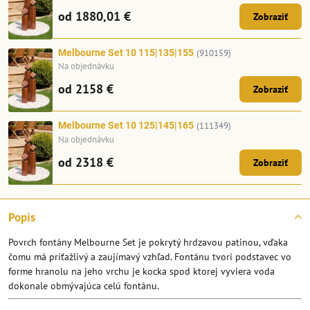
od 1880,01 €
Zobraziť
Melbourne Set 10 115|135|155
(910159)
Na objednávku
od 2158 €
Zobraziť
Melbourne Set 10 125|145|165
(111349)
Na objednávku
od 2318 €
Zobraziť
Popis
Povrch fontány Melbourne Set je pokrytý hrdzavou patinou, vďaka
čomu má príťažlivý a zaujímavý vzhľad. Fontánu tvori podstavec vo
forme hranolu na jeho vrchu je kocka spod ktorej vyviera voda
dokonale obmývajúca celú fontánu.