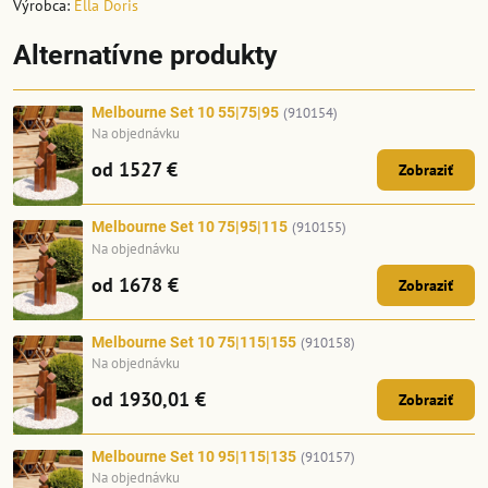
Výrobca:
Ella Doris
Alternatívne produkty
Melbourne Set 10 55|75|95
(910154)
Na objednávku
od 1527 €
Zobraziť
Melbourne Set 10 75|95|115
(910155)
Na objednávku
od 1678 €
Zobraziť
Melbourne Set 10 75|115|155
(910158)
Na objednávku
od 1930,01 €
Zobraziť
Melbourne Set 10 95|115|135
(910157)
Na objednávku