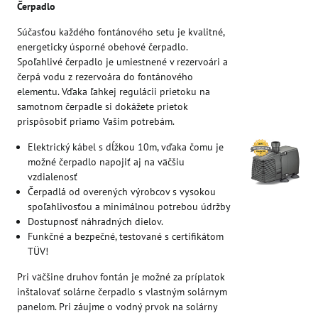
Čerpadlo
Súčasťou každého fontánového setu je kvalitné,
energeticky úsporné obehové čerpadlo.
Spoľahlivé čerpadlo je umiestnené v rezervoári a
čerpá vodu z rezervoára do fontánového
elementu. Vďaka ľahkej regulácii prietoku na
samotnom čerpadle si dokážete prietok
prispôsobiť priamo Vašim potrebám.
Elektrický kábel s dĺžkou 10m, vďaka čomu je
možné čerpadlo napojiť aj na väčšiu
vzdialenosť
Čerpadlá od overených výrobcov s vysokou
spoľahlivosťou a minimálnou potrebou údržby
Dostupnosť náhradných dielov.
Funkčné a bezpečné, testované s certifikátom
TÜV!
Pri väčšine druhov fontán je možné za príplatok
inštalovať solárne čerpadlo s vlastným solárnym
panelom. Pri záujme o vodný prvok na solárny