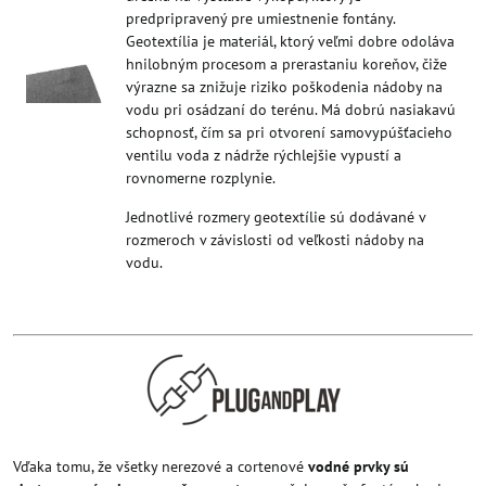
predpripravený pre umiestnenie fontány.
Geotextília je materiál, ktorý veľmi dobre odoláva
hnilobným procesom a prerastaniu koreňov, čiže
výrazne sa znižuje riziko poškodenia nádoby na
vodu pri osádzaní do terénu. Má dobrú nasiakavú
schopnosť, čím sa pri otvorení samovypúšťacieho
ventilu voda z nádrže rýchlejšie vypustí a
rovnomerne rozplynie.
Jednotlivé rozmery geotextílie sú dodávané v
rozmeroch v závislosti od veľkosti nádoby na
vodu.
Vďaka tomu, že všetky nerezové a cortenové
vodné prvky sú