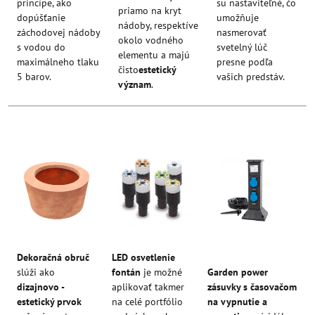
princípe, ako
su nastaviteľné, čo
priamo na kryt
dopúšťanie
umožňuje
nádoby, respektíve
záchodovej nádoby
nasmerovať
okolo vodného
s vodou do
svetelný lúč
elementu a majú
maximálneho tlaku
presne podľa
čisto
estetický
5 barov.
vašich predstáv.
význam
.
Dekoračná obruč
LED osvetlenie
slúži ako
fontán
je možné
Garden power
dizajnovo -
aplikovať takmer
zásuvky s časovačom
estetický prvok
na celé portfólio
na vypnutie a