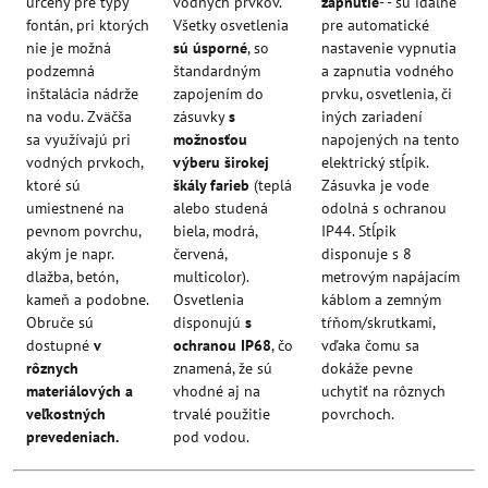
určený pre typy
vodných prvkov.
zapnutie
- - sú idálne
fontán, pri ktorých
Všetky osvetlenia
pre automatické
nie je možná
sú úsporné
, so
nastavenie vypnutia
podzemná
štandardným
a zapnutia vodného
inštalácia nádrže
zapojením do
prvku, osvetlenia, či
na vodu. Zväčša
zásuvky
s
iných zariadení
sa využívajú pri
možnosťou
napojených na tento
vodných prvkoch,
výberu širokej
elektrický stĺpik.
ktoré sú
škály farieb
(teplá
Zásuvka je vode
umiestnené na
alebo studená
odolná s ochranou
pevnom povrchu,
biela, modrá,
IP44. Stĺpik
akým je napr.
červená,
disponuje s 8
dlažba, betón,
multicolor).
metrovým napájacím
kameň a podobne.
Osvetlenia
káblom a zemným
Obruče sú
disponujú
s
tŕňom/skrutkami,
dostupné
v
ochranou IP68
, čo
vďaka čomu sa
rôznych
znamená, že sú
dokáže pevne
materiálových a
vhodné aj na
uchytiť na rôznych
veľkostných
trvalé použitie
povrchoch.
prevedeniach.
pod vodou.