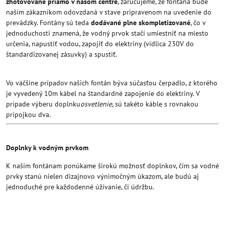
zhotovované priamo v našom centre
, zaručujeme, že fontána bude
naším zákazníkom odovzdaná v stave pripravenom na uvedenie do
prevádzky. Fontány sú teda
dodávané plne skompletizované
, čo v
jednoduchosti znamená, že vodný prvok stačí umiestniť na miesto
určenia, napustiť vodou, zapojiť do elektriny (vidlica 230V do
štandardizovanej zásuvky) a spustiť.
Vo väčšine prípadov našich fontán býva súčasťou čerpadlo, z ktorého
je vyvedený 10m kábel na štandardné zapojenie do elektriny. V
prípade výberu doplnku
osvetlenie
, sú takéto káble s rovnakou
prípojkou dva.
Doplnky k vodným prvkom
K naším fontánam ponúkame širokú možnosť doplnkov, čím sa vodné
prvky stanú nielen dizajnovo výnimočným úkazom, ale budú aj
jednoduché pre každodenné úžívanie, či údržbu.