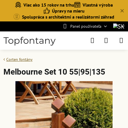
Viac ako 15 rokov na trhu
Vlastná výroba
✕
Úpravy na mieru
Spolupráca s architektmi a realizátormi záhrad
Panel používateľa
Topfontany
Corten fontány
Melbourne Set 10 55|95|135