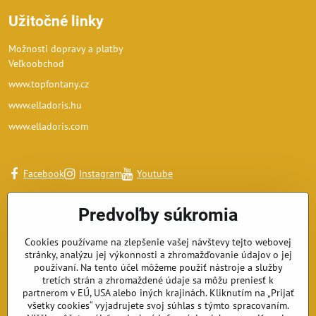
Užitočné linky
Možnosti dopravy a platby
Veľkoobchod
www.topfontany.cz
www.elladoris.hu
www.elladoris.com
Facebook
Instagram
Youtube
Predvoľby súkromia
Cookies používame na zlepšenie vašej návštevy tejto webovej
stránky, analýzu jej výkonnosti a zhromažďovanie údajov o jej
používaní. Na tento účel môžeme použiť nástroje a služby
tretích strán a zhromaždené údaje sa môžu preniesť k
partnerom v EÚ, USA alebo iných krajinách. Kliknutím na „Prijať
všetky cookies“ vyjadrujete svoj súhlas s týmto spracovaním.