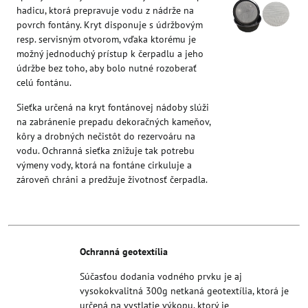
hadicu, ktorá prepravuje vodu z nádrže na
povrch fontány. Kryt disponuje s údržbovým
resp. servisným otvorom, vďaka ktorému je
možný jednoduchý prístup k čerpadlu a jeho
údržbe bez toho, aby bolo nutné rozoberať
celú fontánu.
Sieťka určená na kryt fontánovej nádoby slúži
na zabránenie prepadu dekoračných kameňov,
kôry a drobných nečistôt do rezervoáru na
vodu. Ochranná sieťka znižuje tak potrebu
výmeny vody, ktorá na fontáne cirkuluje a
zároveň chráni a predžuje životnosť čerpadla.
Ochranná geotextília
Súčasťou dodania vodného prvku je aj
vysokokvalitná 300g netkaná geotextília, ktorá je
určená na vystlatie výkopu, ktorý je