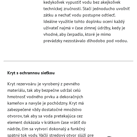
kedykoľvek vypustiť vodu bez akejkoľvek
technickej zručnosti. Stačí jednoducho uvoľniť
zátku a nechať vodu postupne odtiecť.
Ideálne využitie tohto doplnku ocení každý
užívateľ najmä v čase zimnej údržby, kedy je
vhodné, aby čerpadlo, ktoré je mimo
prevádzky nezostávalo dlhodobo pod vodou.
Kryt s ochrannou sieťkou
Kryt rezervoáru je vyrobený z pevného
materiálu, tak aby bezpečne udržal celú
hmotnosť vodného prvku a dekoračných
kameňov a navyše je pochôdzny. Kryt má
zabezpečené vždy dostatočné množstvo
otvorov, tak aby sa voda pretekajúca cez
element dokázala v krátkom čase vrátiť do
nádrže, čím sa vytvorí dokonalý a funkčný
spätný tok vody. Väčší stredový otvor slúži pre