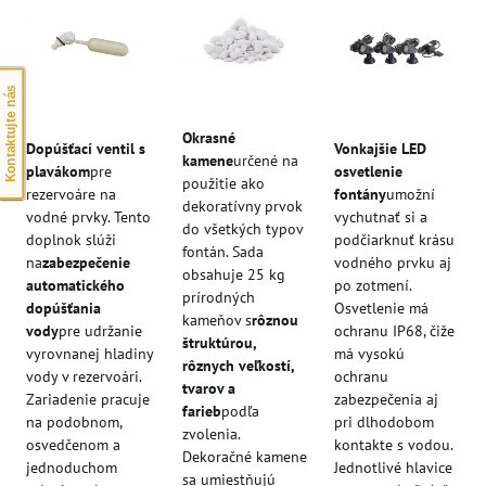
Kontaktujte nás
Okrasné
Dopúšťací ventil s
Vonkajšie LED
kamene
určené na
plavákom
pre
osvetlenie
použitie ako
rezervoáre na
fontány
umožní
dekoratívny prvok
vodné prvky. Tento
vychutnať si a
do všetkých typov
doplnok slúži
podčiarknuť krásu
fontán. Sada
na
zabezpečenie
vodného prvku aj
obsahuje 25 kg
automatického
po zotmení.
prírodných
dopúšťania
Osvetlenie má
kameňov s
rôznou
vody
pre udržanie
ochranu IP68, čiže
štruktúrou,
vyrovnanej hladiny
má vysokú
rôznych veľkostí,
vody v rezervoári.
ochranu
tvarov a
Zariadenie pracuje
zabezpečenia aj
farieb
podľa
na podobnom,
pri dlhodobom
zvolenia.
osvedčenom a
kontakte s vodou.
Dekoračné kamene
jednoduchom
Jednotlivé hlavice
sa umiestňujú