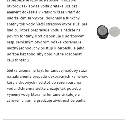
otvorov, tak aby sa voda pretekajúca cez
element dokázala v krátkom čase vrátiť do
nádrže, čím sa vytvorí dokonalý a funkčný
spätný tok vody. Väčší stredový otvor slúži pre
hadicu, ktorá prepravuje vodu z nádrže na
povrch fontány. Kryt disponuje s údržbovým
resp. servisným otvorom, vďaka ktorému je
možný jednoduchý prístup k čerpadlu a jeho
údržbe bez toho, aby bolo nutné rozoberať
celú fontánu.
Sieťka určená na kryt fontánovej nádoby slúži
na zabránenie prepadu dekoračných kameňov,
kôry a drobných nečistôt do rezervoáru na
vodu. Ochranná sieťka znižuje tak potrebu
výmeny vody, ktorá na fontáne cirkuluje a
zároveň chráni a predžuje životnosť čerpadla.