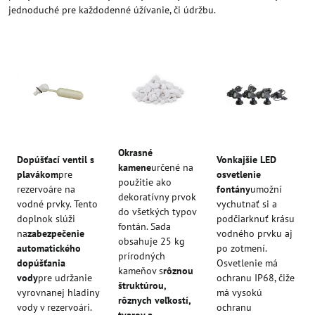
jednoduché pre každodenné úžívanie, či údržbu.
Okrasné
Dopúšťací ventil s
Vonkajšie LED
kamene
určené na
plavákom
pre
osvetlenie
použitie ako
rezervoáre na
fontány
umožní
dekoratívny prvok
vodné prvky. Tento
vychutnať si a
do všetkých typov
doplnok slúži
podčiarknuť krásu
fontán. Sada
na
zabezpečenie
vodného prvku aj
obsahuje 25 kg
automatického
po zotmení.
prírodných
dopúšťania
Osvetlenie má
kameňov s
rôznou
vody
pre udržanie
ochranu IP68, čiže
štruktúrou,
vyrovnanej hladiny
má vysokú
rôznych veľkostí,
vody v rezervoári.
ochranu
tvarov a