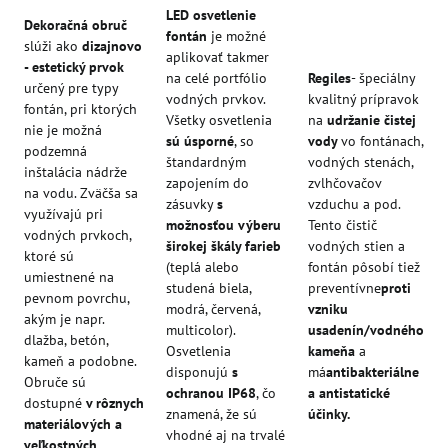
LED osvetlenie
Dekoračná obruč
fontán
je možné
slúži ako
dizajnovo
aplikovať takmer
- estetický prvok
na celé portfólio
Regiles
- špeciálny
určený pre typy
vodných prvkov.
kvalitný prípravok
fontán, pri ktorých
Všetky osvetlenia
na
udržanie čistej
nie je možná
sú úsporné
, so
vody
vo fontánach,
podzemná
štandardným
vodných stenách,
inštalácia nádrže
zapojením do
zvlhčovačov
na vodu. Zväčša sa
zásuvky
s
vzduchu a pod.
využívajú pri
možnosťou výberu
Tento čistič
vodných prvkoch,
širokej škály farieb
vodných stien a
ktoré sú
(teplá alebo
fontán pôsobí tiež
umiestnené na
studená biela,
preventívne
proti
pevnom povrchu,
modrá, červená,
vzniku
akým je napr.
multicolor).
usadenín/vodného
dlažba, betón,
Osvetlenia
kameňa
a
kameň a podobne.
disponujú
s
má
antibakteriálne
Obruče sú
ochranou IP68
, čo
a antistatické
dostupné
v rôznych
znamená, že sú
účinky.
materiálových a
vhodné aj na trvalé
veľkostných