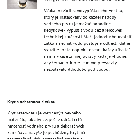
Vďaka inovácii samovypúšťacieho ventilu,
ktorý je inštalovaný do každej nádoby
vodného prvku je možné pohodlne
kedykoľvek vypustiť vodu bez akejkoľvek
technickej zručnosti. Stačí jednoducho uvolniť
zátku a nechať vodu postupne odtiecť. Idálne
využitie tohto doplnku ocenní každý užívateľ
najmä v čase zimnej údržby, kedy je vhodné,
aby čerpadlo, ktoré je mimo prevádzky
nezostávalo dlhodobo pod vodou.
Kryt s ochrannou sieťkou
Kryt rezervoáru je vyrobený z pevného
materiálu, tak aby bezpečne udržal celú
hmotnosť vodného prvku a dekoračných
kameňov a navyše je pochôdzny. Kryt má
zabezpečené vždy dostatočné množstvo