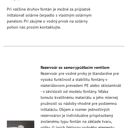
Pri väčšine druhov fontán je možné za príplatok
inštalovať solárne čerpadlo s vlastným solárnym
panelom. Pri záujme o vodný prvok na solárny
pohon nás prosím kontaktujte.
Rezervoár so samovypúšťacím ventilom
Rezervoár pre vodné prvky je štandardne pre
vysokú funkčnosť a stabilitu fontány v
materiálovom prevedení PE alebo sklolaminát
- v závislosti od modelu fontány. Vďaka
tomuto kvalitnému materiálu a jeho miernej
pružnosti sú nádoby vhodné pre podzemnú
inštaláciu. Objem a rozmer jednotlivých
rezervoárov je individuálne prispôsobený
zvolenému typu fontán na základe tvaru,
výšky, či iných faktorov vodného elementu.