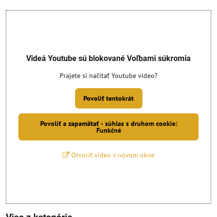
Videá Youtube sú blokované Voľbami súkromia
Prajete si načítať Youtube video?
Povoliť tentokrát
Povoliť a zapamätať - súhlas s druhom cookie:
Funkčné
Otvoriť video v novom okne