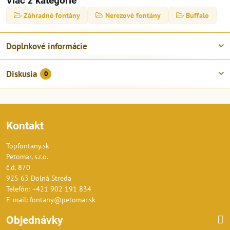
Viac z kategórie
Záhradné fontány
Nerezové fontány
Buffalo
Doplnkové informácie
Diskusia
0
Kontakt
Topfontany.sk
Petomar, s.r.o.
č.d. 870
925 63 Dolná Streda
Telefón: +421 902 191 834
E-mail: fontany@petomar.sk
Objednávky