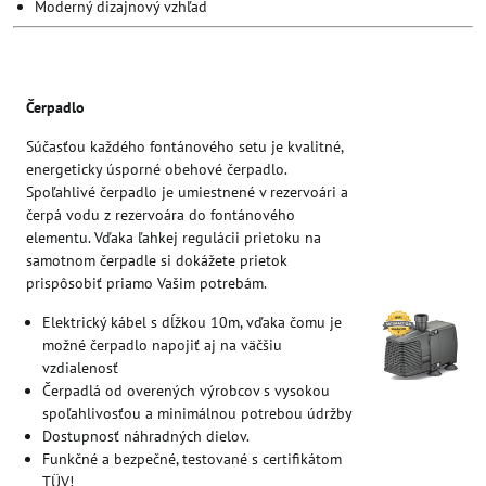
Moderný dizajnový vzhľad
Čerpadlo
Súčasťou každého fontánového setu je kvalitné,
energeticky úsporné obehové čerpadlo.
Spoľahlivé čerpadlo je umiestnené v rezervoári a
čerpá vodu z rezervoára do fontánového
elementu. Vďaka ľahkej regulácii prietoku na
samotnom čerpadle si dokážete prietok
prispôsobiť priamo Vašim potrebám.
Elektrický kábel s dĺžkou 10m, vďaka čomu je
možné čerpadlo napojiť aj na väčšiu
vzdialenosť
Čerpadlá od overených výrobcov s vysokou
spoľahlivosťou a minimálnou potrebou údržby
Dostupnosť náhradných dielov.
Funkčné a bezpečné, testované s certifikátom
TÜV!