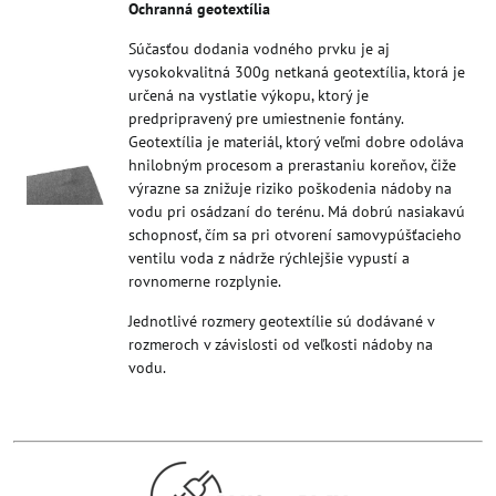
Ochranná geotextília
Súčasťou dodania vodného prvku je aj
vysokokvalitná 300g netkaná geotextília, ktorá je
určená na vystlatie výkopu, ktorý je
predpripravený pre umiestnenie fontány.
Geotextília je materiál, ktorý veľmi dobre odoláva
hnilobným procesom a prerastaniu koreňov, čiže
výrazne sa znižuje riziko poškodenia nádoby na
vodu pri osádzaní do terénu. Má dobrú nasiakavú
schopnosť, čím sa pri otvorení samovypúšťacieho
ventilu voda z nádrže rýchlejšie vypustí a
rovnomerne rozplynie.
Jednotlivé rozmery geotextílie sú dodávané v
rozmeroch v závislosti od veľkosti nádoby na
vodu.