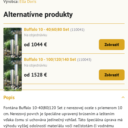
Výrobca:
Ella Doris
Alternatívne produkty
Buffalo 10 - 40|60|80 Set
(110041)
Na objednávku
od 1044 €
Zobraziť
Buffalo 10 - 100|120|140 Set
(110043)
Na objednávku
od 1528 €
Zobraziť
Popis
Fontána Buffalo 10-40|80|120 Set z nerezovej ocele s priemerom 10
cm. Nerezový povrch je špeciálne upravený brúsením a leštením
vďaka čomu si uchováva jedinečný vzhľad. Táto špeciálna úprava má
výhodu vyššej odolnosti materiálu voči nečistotám či vodnému