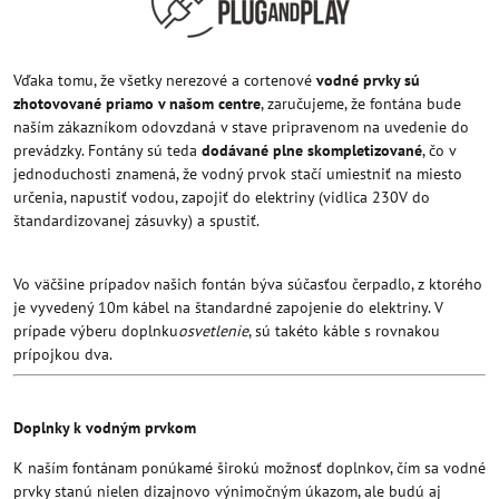
Vďaka tomu, že všetky nerezové a cortenové
vodné prvky sú
zhotovované priamo v našom centre
, zaručujeme, že fontána bude
naším zákazníkom odovzdaná v stave pripravenom na uvedenie do
prevádzky. Fontány sú teda
dodávané plne skompletizované
, čo v
jednoduchosti znamená, že vodný prvok stačí umiestniť na miesto
určenia, napustiť vodou, zapojiť do elektriny (vidlica 230V do
štandardizovanej zásuvky) a spustiť.
Vo väčšine prípadov našich fontán býva súčasťou čerpadlo, z ktorého
je vyvedený 10m kábel na štandardné zapojenie do elektriny. V
prípade výberu doplnku
osvetlenie
, sú takéto káble s rovnakou
prípojkou dva.
Doplnky k vodným prvkom
K naším fontánam ponúkamé širokú možnosť doplnkov, čím sa vodné
prvky stanú nielen dizajnovo výnimočným úkazom, ale budú aj