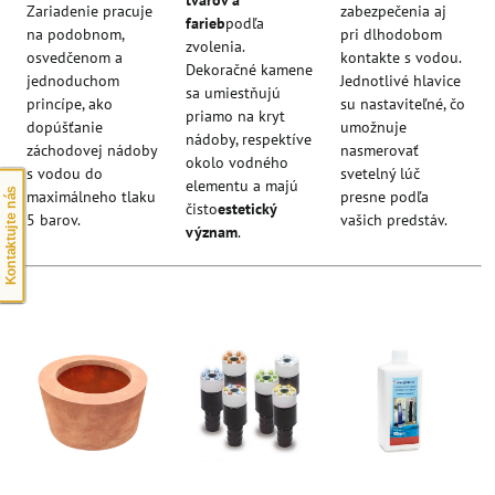
Zariadenie pracuje
zabezpečenia aj
farieb
podľa
na podobnom,
pri dlhodobom
zvolenia.
osvedčenom a
kontakte s vodou.
Dekoračné kamene
jednoduchom
Jednotlivé hlavice
sa umiestňujú
princípe, ako
su nastaviteľné, čo
priamo na kryt
dopúšťanie
umožnuje
nádoby, respektíve
záchodovej nádoby
nasmerovať
okolo vodného
s vodou do
svetelný lúč
elementu a majú
Kontaktujte nás
maximálneho tlaku
presne podľa
čisto
estetický
5 barov.
vašich predstáv.
význam
.