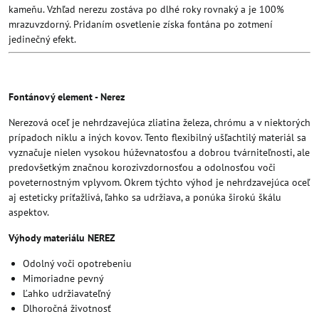
kameňu. Vzhľad nerezu zostáva po dlhé roky rovnaký a je 100%
mrazuvzdorný. Pridaním osvetlenie získa fontána po zotmení
jedinečný efekt.
Fontánový element - Nerez
Nerezová oceľ je nehrdzavejúca zliatina železa, chrómu a v niektorých
prípadoch niklu a iných kovov. Tento flexibilný ušľachtilý materiál sa
vyznačuje nielen vysokou húževnatosťou a dobrou tvárniteľnosti, ale
predovšetkým značnou korozivzdornosťou a odolnosťou voči
poveternostným vplyvom. Okrem týchto výhod je nehrdzavejúca oceľ
aj esteticky príťažlivá, ľahko sa udržiava, a ponúka širokú škálu
aspektov.
Výhody materiálu NEREZ
Odolný voči opotrebeniu
Mimoriadne pevný
Ľahko udržiavateľný
Dlhoročná životnosť