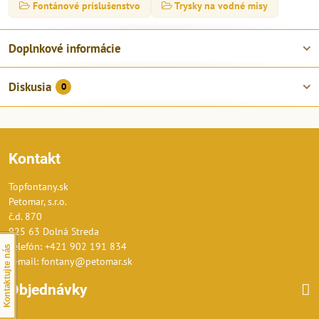
Fontánové príslušenstvo
Trysky na vodné misy
Doplnkové informácie
Diskusia
0
Kontakt
Topfontany.sk
Petomar, s.r.o.
č.d. 870
925 63 Dolná Streda
Telefón: +421 902 191 834
Kontaktujte nás
E-mail: fontany@petomar.sk
Objednávky