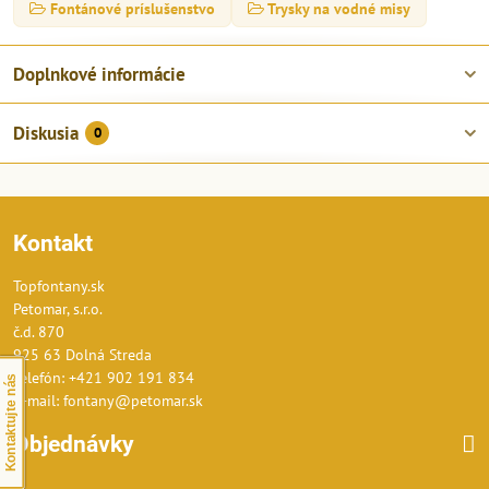
Fontánové príslušenstvo
Trysky na vodné misy
Doplnkové informácie
Diskusia
0
Kontakt
Topfontany.sk
Petomar, s.r.o.
č.d. 870
925 63 Dolná Streda
Telefón: +421 902 191 834
Kontaktujte nás
E-mail: fontany@petomar.sk
Objednávky