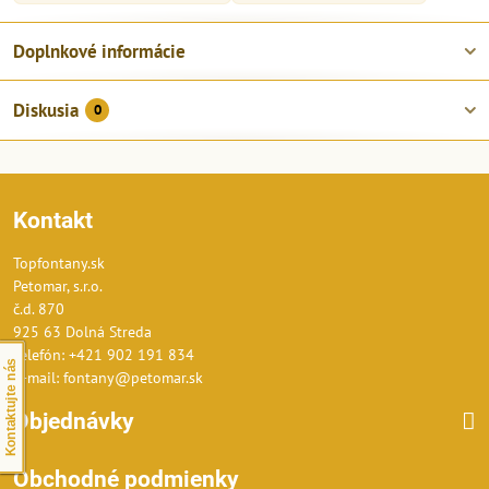
Doplnkové informácie
Diskusia
0
Kontakt
Topfontany.sk
Petomar, s.r.o.
č.d. 870
925 63 Dolná Streda
Telefón: +421 902 191 834
Kontaktujte nás
E-mail: fontany@petomar.sk
Objednávky
Obchodné podmienky