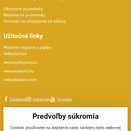
Obchodné podmienky
Reklamačné podmienky
Formulár na odstúpenie od zmluvy
Užitočné linky
Možnosti dopravy a platby
Veľkoobchod
www.topfontany.cz
www.elladoris.hu
www.elladoris.com
Facebook
Instagram
Youtube
Predvoľby súkromia
Cookies používame na zlepšenie vašej návštevy tejto webovej