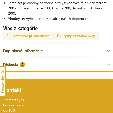
Tento set je vhodný na vodné prvky z vodných mís s priemerom
200 cm (Love Supreme 200, Arizona 200, Detroit 200, Ottawa
200).
Vhodný set vyberajte na základne našich doporučení.
Viac z kategórie
Fontánové príslušenstvo
Trysky na vodné misy
Doplnkové informácie
Diskusia
0
Kontaktujte nás
Kontakt
Topfontany.sk
Petomar, s.r.o.
č.d. 870