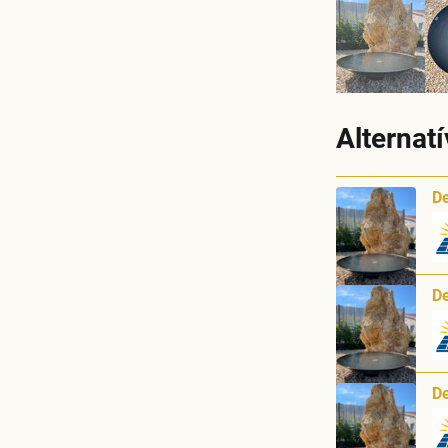
Alternat
De
De
De