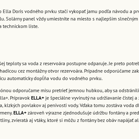
o Ella Doris vodného prvku stačí vykopať jamu podľa návodu a prv
u. Solárny panel vždy umiestnite na miesto s najlepším slnečný
a technickom liste.
ej teploty sa voda z reservoára postupne odparuje. Je preto potr
 hadicou cez montážny otvor rezervoára. Prípadne odporúčame za
icu automaticky dopĺňa vodu do vodného prvku.
ezónou odporučame misu pretrieť jemnou hubkou, aby sa odstránil
la+. Prípravok
ELLA+
je špeciálne vyvinutý na udržiavanie čistej a
 klzkých povlakov aj penivosti vody. Vďaka tomu zostáva voda dl
výmeny.
ELLA+
zároveň výrazne zjednodušuje údržbu fontány a predlž
tliny, zvieratá aj vtáky, ktoré si môžu z fontány bez obáv napájať a