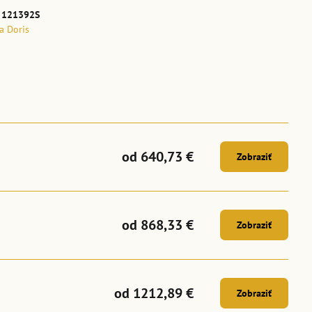
:
121392S
la Doris
od 640,73 €
Zobraziť
od 868,33 €
Zobraziť
od 1212,89 €
Zobraziť