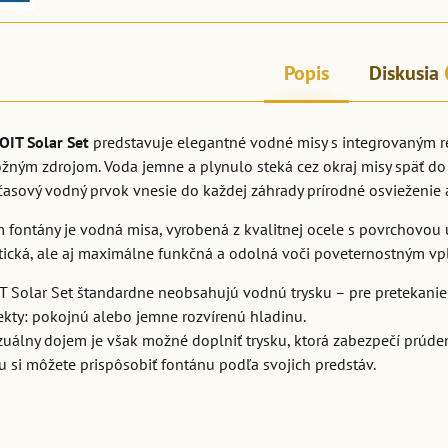
Popis
Diskusia
OIT Solar Set
predstavuje elegantné vodné misy s integrovaným
ným zdrojom. Voda jemne a plynulo steká cez okraj misy späť do s
dčasový vodný prvok vnesie do každej záhrady prírodné osvieženie
fontány je vodná misa, vyrobená z kvalitnej ocele s povrchovou 
etická, ale aj maximálne funkčná a odolná voči poveternostným v
 Solar Set štandardne neobsahujú vodnú trysku – pre pretekanie 
ekty: pokojnú alebo jemne rozvírenú hladinu.
izuálny dojem je však možné doplniť trysku, ktorá zabezpečí prúden
 si môžete prispôsobiť fontánu podľa svojich predstáv.