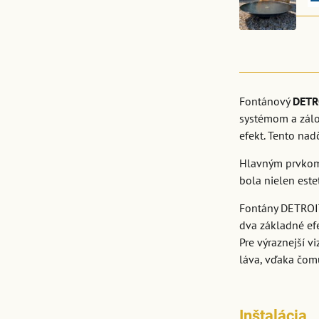
Fontánový
DETR
systémom a zálož
efekt. Tento na
Hlavným prvkom 
bola nielen est
Fontány DETROIT
dva základné ef
Pre výraznejší v
láva, vďaka čomu
Inštalácia