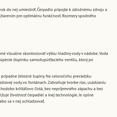
ok do nej umiestniť. Čerpadlo pripojte k záložnému zdroju a
m žiarením pre optimálnu funkčnosť. Rozmery spodného
ebné vizuálne skontrolovať výšku hladiny vody v nádobe. Voda
kúpenie doplnku samodupúšťacieho ventilu, ktorý po
i prípadne železné šupiny. Na celoročnňu prevádzku
 zdravej vody vo fontánach. Zabraňuje tvorbe rias, usádzaniu
hodobo krištáľovo čistá, bez nepríjemného zápachu a bez
uje životnosť čerpadiel a inej technológie. Je úplne
lebo sa v nej ochladzovať.