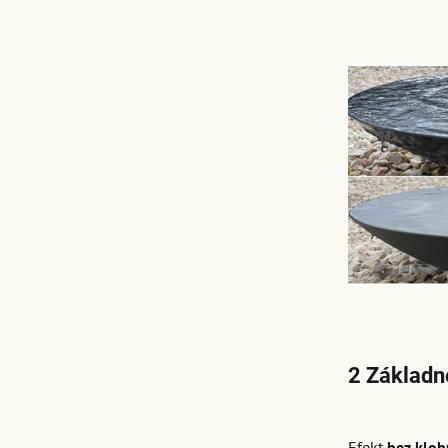
2 Základn
Efekt
bez klob