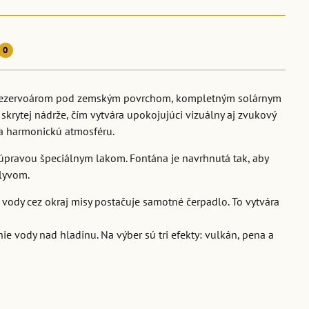
0
 rezervoárom pod zemským povrchom, kompletným solárnym
krytej nádrže, čím vytvára upokojujúci vizuálny aj zvukový
 a harmonickú atmosféru.
úpravou špeciálnym lakom. Fontána je navrhnutá tak, aby
plyvom.
vody cez okraj misy postačuje samotné čerpadlo. To vytvára
ie vody nad hladinu. Na výber sú tri efekty: vulkán, pena a