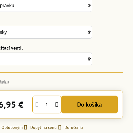
ťací ventil
ávku
6,95 €
Do košíka
 k Obľúbeným
Dopyt na cenu
Doručenia