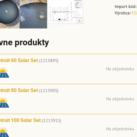
Import kód
Výrobca:
El
ívne produkty
troit 60 Solar Set
(121389S)
Na objednávku
troit 80 Solar Set
(121390S)
Na objednávku
troit 100 Solar Set
(121391S)
Na objednávku