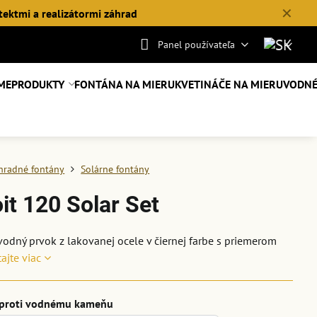
✕
tektmi a realizátormi záhrad
Panel používateľa
ME
PRODUKTY
FONTÁNA NA MIERU
KVETINÁČE NA MIERU
VODNÉ
hradné fontány
Solárne fontány
it 120 Solar Set
vodný prvok z lakovanej ocele v čiernej farbe s priemerom
tajte viac
 proti vodnému kameňu