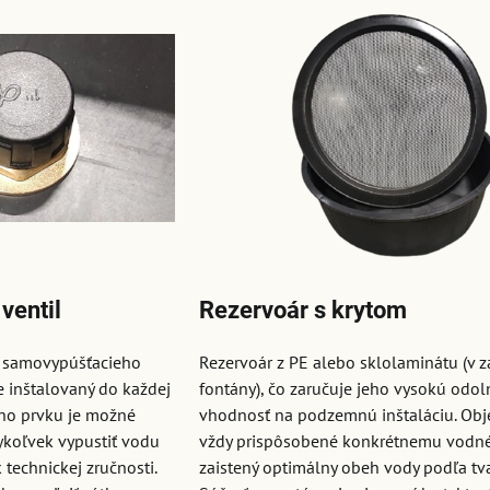
ventil
Rezervoár s krytom
i samovypúšťacieho
Rezervoár z PE alebo sklolaminátu (v z
je inštalovaný do každej
fontány), čo zaručuje jeho vysokú odol
ho prvku je možné
vhodnosť na podzemnú inštaláciu. Obj
koľvek vypustiť vodu
vždy prispôsobené konkrétnemu vodné
 technickej zručnosti.
zaistený optimálny obeh vody podľa tva