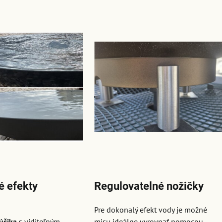
é efekty
Regulovatelné nožičky
Pre dokonalý efekt vody je možné
účika
s viditeľným
misu ideálne vyrovnať pomocou