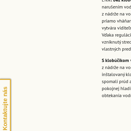
narušením vod
z nádrže na vo
priamo vháňan
vytvára viditeľ
Vďaka reguláci
vzniknutý stre
vlastných pred
S klobúčikom
z nádrže na v
inštalovaný kl
spomalí prúd a
pokojnej hlad
Kontaktujte nás
obtekania vod