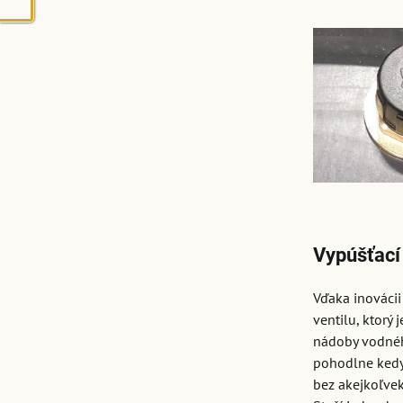
Vypúšťací 
Vďaka inováci
ventilu, ktorý 
nádoby vodné
pohodlne kedy
bez akejkoľvek