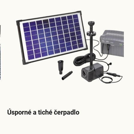
Úsporné a tiché čerpadlo