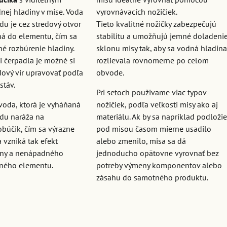
nej hladiny v mise. Voda
vyrovnávacích nožičiek.
du je cez stredový otvor
Tieto kvalitné nožičky zabezpečujú
á do elementu, čím sa
stabilitu a umožňujú jemné doladeni
né rozbúrenie hladiny.
sklonu misy tak, aby sa vodná hladin
i čerpadla je možné si
rozlievala rovnomerne po celom
dový vír upravovať podľa
obvode.
stáv.
Pri setoch použivame viac typov
voda, ktorá je vyháňaná
nožičiek, podľa veľkosti misy ako aj
odu naráža na
materiálu. Ak by sa napríklad podloži
obúčik, čím sa výrazne
pod misou časom mierne usadilo
 vzniká tak efekt
alebo zmenilo, misa sa dá
iny a nenápadného
jednoducho opätovne vyrovnať bez
ného elementu.
potreby výmeny komponentov alebo
zásahu do samotného produktu.