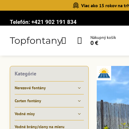
Viac ako 15 rokov na tr
Telefón:
+421 902 191 834
Topfontany
Nákupný košík
0 €
Kategórie
Nerezové fontány
Corten fontány
Vodné misy
Vodné brány/clony na mieru