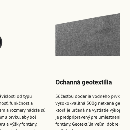
Ochanná geotextília
ávislosti od typu
Súčasťou dodania vodného prvku je a
nosť, funkčnosť a
vysokokvalitná 300g netkaná geotextí
em a rozmery nádrže sú
ktorá je určená na vystlatie výkopu, k
mu prvku, aby bol
je predpripravený pre umiestnenie
ru a výšky fontány.
fontány. Geotextília veľmi dobre odol