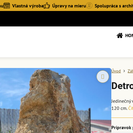
hu
Vlastná výroba
Úpravy na mieru
Spolupráca s archi
HO
Úvod
Zá
Detro
Jedinečný 
120 cm.
Čí
Prípravok