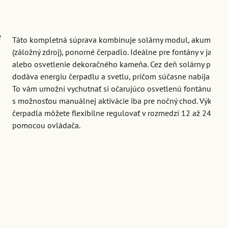
e
Táto kompletná súprava kombinuje solárny modul, akumuláto
a
(záložný zdroj), ponorné čerpadlo. Ideálne pre fontány v jazier
alebo osvetlenie dekoračného kameňa. Cez deň solárny panel
dodáva energiu čerpadlu a svetlu, pričom súčasne nabíja batér
To vám umožní vychutnať si očarujúco osvetlenú fontánu aj ve
s možnosťou manuálnej aktivácie iba pre nočný chod. Výkon
čerpadla môžete flexibilne regulovať v rozmedzí 12 až 24 V
e
pomocou ovládača.