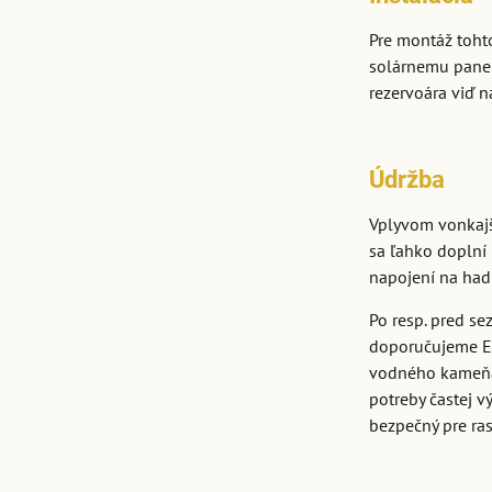
Pre montáž toht
solárnemu panel
rezervoára viď n
Údržba
Vplyvom vonkajš
sa ľahko doplní
napojení na had
Po resp. pred s
doporučujeme El
vodného kameňa,
potreby častej 
bezpečný pre ras