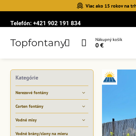
Viac ako 15 rokov na tr
Telefón:
+421 902 191 834
Topfontany
Nákupný košík
0 €
Kategórie
Nerezové fontány
Corten fontány
Vodné misy
Vodné brány/clony na mieru