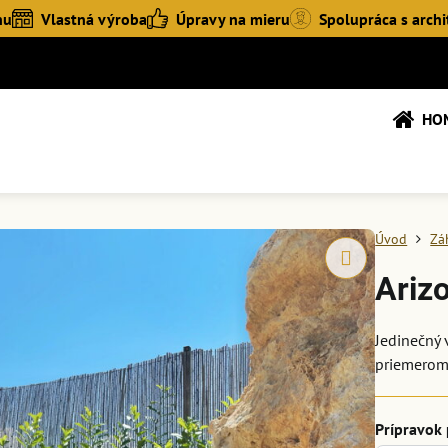
hu
Vlastná výroba
Úpravy na mieru
Spolupráca s archi
HO
Úvod
Zá
Ariz
Jedinečný 
priemerom
Prípravok