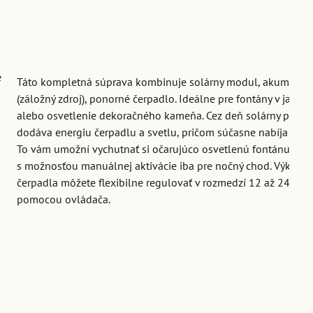
e
Táto kompletná súprava kombinuje solárny modul, akumuláto
a
(záložný zdroj), ponorné čerpadlo. Ideálne pre fontány v jazier
alebo osvetlenie dekoračného kameňa. Cez deň solárny panel
dodáva energiu čerpadlu a svetlu, pričom súčasne nabíja batér
To vám umožní vychutnať si očarujúco osvetlenú fontánu aj ve
s možnosťou manuálnej aktivácie iba pre nočný chod. Výkon
čerpadla môžete flexibilne regulovať v rozmedzí 12 až 24 V
e
pomocou ovládača.