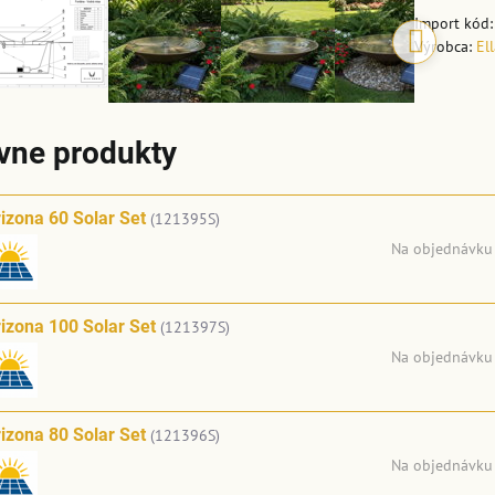
Import kód
Výrobca:
El
ívne produkty
izona 60 Solar Set
(121395S)
Na objednávku
izona 100 Solar Set
(121397S)
Na objednávku
izona 80 Solar Set
(121396S)
Na objednávku