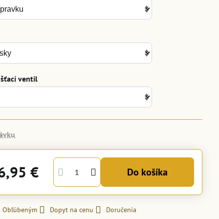
ťací ventil
ávku
6,95 €
Do košíka
 k Obľúbeným
Dopyt na cenu
Doručenia