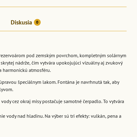
Diskusia
0
m rezervoárom pod zemským povrchom, kompletným solárnym
krytej nádrže, čím vytvára upokojujúci vizuálny aj zvukový
 a harmonickú atmosféru.
úpravou špeciálnym lakom. Fontána je navrhnutá tak, aby
plyvom.
vody cez okraj misy postačuje samotné čerpadlo. To vytvára
ie vody nad hladinu. Na výber sú tri efekty: vulkán, pena a