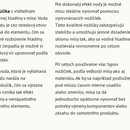
Pre dokonalý efekt vody je možné
účika
s viditeľným
misu ideálne vyrovnať pomocou
nej hladiny v mise. Voda
vyrovnávacích nožičiek.
du je cez stredový otvor
Tieto kvalitné nožičky zabezpečujú
á do elementu, čím sa
stabilitu a umožňujú jemné doladeni
né rozbúrenie hladiny.
sklonu misy tak, aby sa vodná hladin
i čerpadla je možné si
rozlievala rovnomerne po celom
dový vír upravovať podľa
obvode.
stáv.
Pri setoch použivame viac typov
voda, ktorá je vyháňaná
nožičiek, podľa veľkosti misy ako aj
odu naráža na
materiálu. Ak by sa napríklad podloži
obúčik, čím sa výrazne
pod misou časom mierne usadilo
 vzniká tak efekt
alebo zmenilo, misa sa dá
iny a nenápadného
jednoducho opätovne vyrovnať bez
ného elementu.
potreby výmeny komponentov alebo
zásahu do samotného produktu.