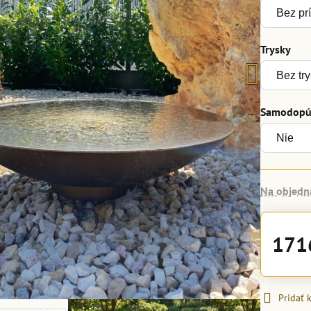
Trysky
Samodopúš
Na objedn
171
Pridať