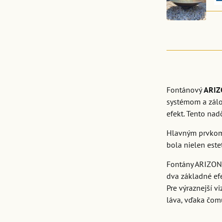
Fontánový
ARIZ
systémom a zálož
efekt. Tento na
Hlavným prvkom 
bola nielen est
Fontány ARIZONA
dva základné ef
Pre výraznejší v
láva, vďaka čomu