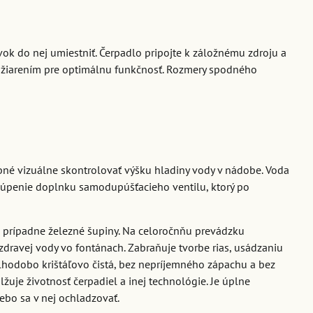
ok do nej umiestniť. Čerpadlo pripojte k záložnému zdroju a
m žiarením pre optimálnu funkčnosť. Rozmery spodného
ebné vizuálne skontrolovať výšku hladiny vody v nádobe. Voda
kúpenie doplnku samodupúšťacieho ventilu, ktorý po
i prípadne železné šupiny. Na celoročnňu prevádzku
 zdravej vody vo fontánach. Zabraňuje tvorbe rias, usádzaniu
hodobo krištáľovo čistá, bez nepríjemného zápachu a bez
uje životnosť čerpadiel a inej technológie. Je úplne
alebo sa v nej ochladzovať.