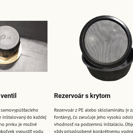
ventil
Rezervoár s krytom
i samovypúšťacieho
Rezervoár z PE alebo sklolaminátu (v z
je inštalovaný do každej
fontány), čo zaručuje jeho vysokú odol
ho prvku je možné
vhodnosť na podzemnú inštaláciu. Obj
koľvek vypustiť vodu
vždy prispôsobené konkrétnemu vodné