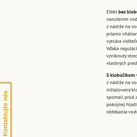
Efekt
bez klob
narušením vod
z nádrže na vo
priamo vháňan
vytvára viditeľ
Vďaka reguláci
vzniknutý stre
vlastných pred
S klobúčikom
z nádrže na v
inštalovaný kl
Kontaktujte nás
spomalí prúd a
pokojnej hlad
obtekania vod