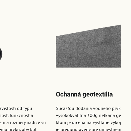
Ochanná geotextília
ávislosti od typu
Súčasťou dodania vodného prvku je a
nosť, funkčnosť a
vysokokvalitná 300g netkaná geotextí
em a rozmery nádrže sú
ktorá je určená na vystlatie výkopu, k
mu prvku, aby bol
je predpripravený pre umiestnenie