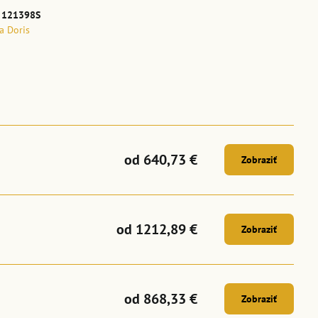
:
121398S
la Doris
od 640,73 €
Zobraziť
od 1212,89 €
Zobraziť
od 868,33 €
Zobraziť