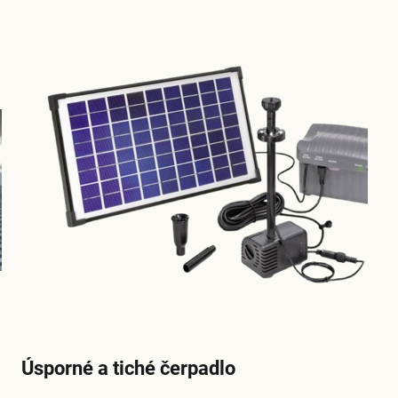
Úsporné a tiché čerpadlo