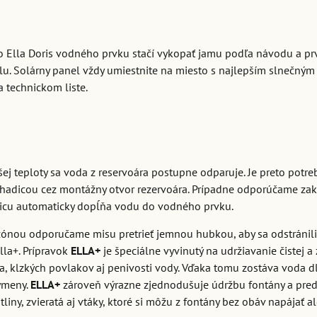
o Ella Doris vodného prvku stačí vykopať jamu podľa návodu a prv
u. Solárny panel vždy umiestnite na miesto s najlepším slnečný
a technickom liste.
ej teploty sa voda z reservoára postupne odparuje. Je preto potr
 hadicou cez montážny otvor rezervoára. Prípadne odporúčame za
dicu automaticky dopĺňa vodu do vodného prvku.
ezónou odporučame misu pretrieť jemnou hubkou, aby sa odstránil
la+. Prípravok
ELLA+
je špeciálne vyvinutý na udržiavanie čistej a
 klzkých povlakov aj penivosti vody. Vďaka tomu zostáva voda dl
výmeny.
ELLA+
zároveň výrazne zjednodušuje údržbu fontány a predlž
tliny, zvieratá aj vtáky, ktoré si môžu z fontány bez obáv napájať 