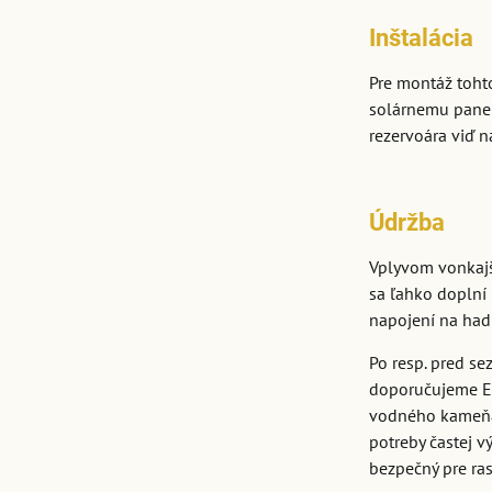
Inštalácia
Pre montáž toht
solárnemu panel
rezervoára viď n
Údržba
Vplyvom vonkajš
sa ľahko doplní
napojení na ha
Po resp. pred s
doporučujeme El
vodného kameňa,
potreby častej 
bezpečný pre ras