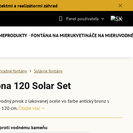
✕
tektmi a realizátormi záhrad
Panel používateľa
ME
PRODUKTY
FONTÁNA NA MIERU
KVETINÁČE NA MIERU
VODNÉ
hradné fontány
Solárne fontány
ona 120 Solar Set
vodný prvok z lakovanej ocele vo farbe antický bronz s
 120 cm.
Čítajte viac
 proti vodnému kameňu