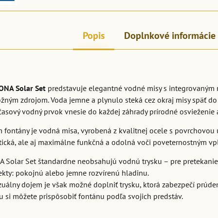
Popis
Doplnkové informácie
ONA Solar Set
predstavuje elegantné vodné misy s integrovaný
ným zdrojom. Voda jemne a plynulo steká cez okraj misy späť do s
dčasový vodný prvok vnesie do každej záhrady prírodné osvieženie
fontány je vodná misa, vyrobená z kvalitnej ocele s povrchovou 
etická, ale aj maximálne funkčná a odolná voči poveternostným v
 Solar Set štandardne neobsahujú vodnú trysku – pre pretekanie 
ekty: pokojnú alebo jemne rozvírenú hladinu.
izuálny dojem je však možné doplniť trysku, ktorá zabezpečí prúden
 si môžete prispôsobiť fontánu podľa svojich predstáv.