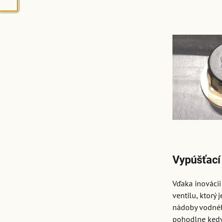
Vypúšťací 
Vďaka inováci
ventilu, ktorý 
nádoby vodné
pohodlne kedy