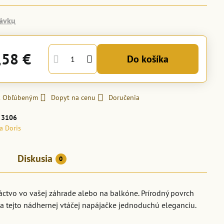
ávku
,58 €
Do košíka
 k Obľúbeným
Dopyt na cenu
Doručenia
:
3106
la Doris
Diskusia
0
áctvo vo vašej záhrade alebo na balkóne. Prírodný povrch
a tejto nádhernej vtáčej napájačke jednoduchú eleganciu.