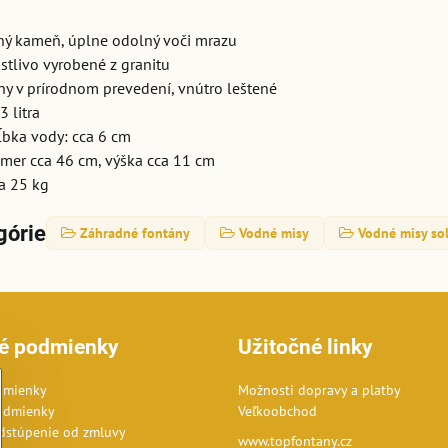
ný kameň, úplne odolný voči mrazu
stlivo vyrobené z granitu
ny v prírodnom prevedení, vnútro leštené
3 litra
bka vody: cca 6 cm
emer cca 46 cm, výška cca 11 cm
a 25 kg
górie
Záhradné fontány
Vodné misy
Vodné misy so
é podmienky
Užitočné linky
dmienky
Možnosti dopravy a platby
odmienky
Veľkoobchod
dstúpenie od zmluvy
www.topfontany.cz