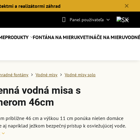
✕
tektmi a realizátormi záhrad
Panel používateľa
ME
PRODUKTY
FONTÁNA NA MIERU
KVETINÁČE NA MIERU
VODNÉ
hradné fontány
Vodné misy
Vodné misy solo
nná vodná misa s
merom 46cm
om približne 46 cm a výškou 11 cm ponúka nielen domáce
le aj napríklad ježkom bezpečný prístup k osviežujúcej vode.
c