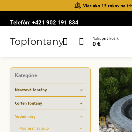
Viac ako 15 rokov na tr
Telefón:
+421 902 191 834
Topfontany
Nákupný košík
0 €
Kategórie
Nerezové fontány
Corten fontány
Vodné misy
Vodné misy solo