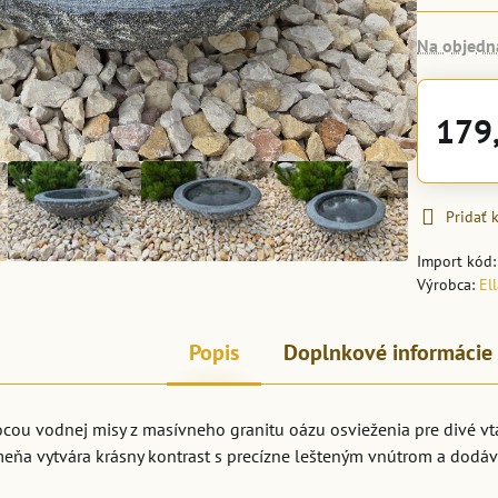
Na objedn
179
Pridať
Import kód
Výrobca:
El
Popis
Doplnkové informácie
ocou vodnej misy z masívneho granitu oázu osvieženia pre divé vt
eňa vytvára krásny kontrast s precízne lešteným vnútrom a dodáv