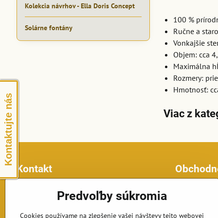
Kolekcia návrhov - Ella Doris Concept
100 % prírod
Solárne fontány
Ručne a staro
Vonkajšie ste
Objem: cca 4,
Maximálna hĺ
Rozmery: pri
Hmotnosť: cc
Kontaktujte nás
Viac z kate
Kontakt
Obchodn
Topfontany.sk
Obchodné po
Predvoľby súkromia
Petomar, s.r.o.
Reklamačné p
č.d. 870
Formulár na o
Cookies používame na zlepšenie vašej návštevy tejto webovej