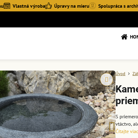
hu
Vlastná výroba
Úpravy na mieru
Spolupráca s archi
HO
Úvod
Zá
Kame
prie
S priemer
vtáctvo, a
Čítajte via