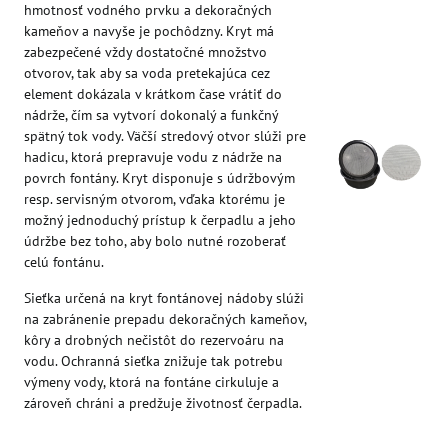
hmotnosť vodného prvku a dekoračných
kameňov a navyše je pochôdzny. Kryt má
zabezpečené vždy dostatočné množstvo
otvorov, tak aby sa voda pretekajúca cez
element dokázala v krátkom čase vrátiť do
nádrže, čím sa vytvorí dokonalý a funkčný
spätný tok vody. Väčší stredový otvor slúži pre
hadicu, ktorá prepravuje vodu z nádrže na
povrch fontány. Kryt disponuje s údržbovým
resp. servisným otvorom, vďaka ktorému je
možný jednoduchý prístup k čerpadlu a jeho
údržbe bez toho, aby bolo nutné rozoberať
celú fontánu.
Sieťka určená na kryt fontánovej nádoby slúži
na zabránenie prepadu dekoračných kameňov,
kôry a drobných nečistôt do rezervoáru na
vodu. Ochranná sieťka znižuje tak potrebu
výmeny vody, ktorá na fontáne cirkuluje a
zároveň chráni a predžuje životnosť čerpadla.