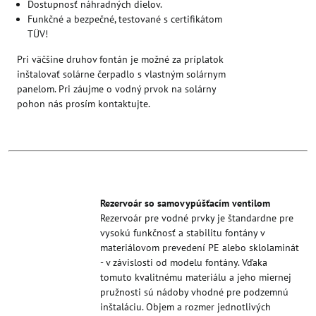
Dostupnosť náhradných dielov.
Funkčné a bezpečné, testované s certifikátom
TÜV!
Pri väčšine druhov fontán je možné za príplatok
inštalovať solárne čerpadlo s vlastným solárnym
panelom. Pri záujme o vodný prvok na solárny
pohon nás prosím kontaktujte.
Rezervoár so samovypúšťacím ventilom
Rezervoár pre vodné prvky je štandardne pre
vysokú funkčnosť a stabilitu fontány v
materiálovom prevedení PE alebo sklolaminát
- v závislosti od modelu fontány. Vďaka
tomuto kvalitnému materiálu a jeho miernej
pružnosti sú nádoby vhodné pre podzemnú
inštaláciu. Objem a rozmer jednotlivých