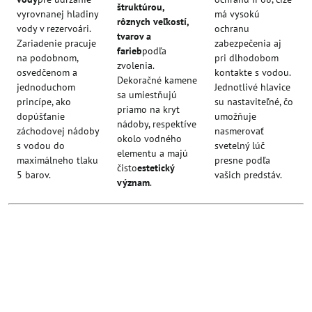
štruktúrou,
vyrovnanej hladiny
má vysokú
rôznych veľkostí,
vody v rezervoári.
ochranu
tvarov a
Zariadenie pracuje
zabezpečenia aj
farieb
podľa
na podobnom,
pri dlhodobom
zvolenia.
osvedčenom a
kontakte s vodou.
Dekoračné kamene
jednoduchom
Jednotlivé hlavice
sa umiestňujú
princípe, ako
su nastaviteľné, čo
priamo na kryt
dopúšťanie
umožňuje
nádoby, respektíve
záchodovej nádoby
nasmerovať
okolo vodného
s vodou do
svetelný lúč
elementu a majú
maximálneho tlaku
presne podľa
čisto
estetický
5 barov.
vašich predstáv.
význam
.