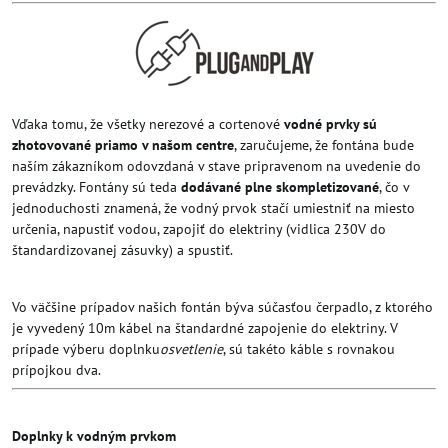
Vďaka tomu, že všetky nerezové a cortenové
vodné prvky sú
zhotovované priamo v našom centre
, zaručujeme, že fontána bude
naším zákazníkom odovzdaná v stave pripravenom na uvedenie do
prevádzky. Fontány sú teda
dodávané plne skompletizované
, čo v
jednoduchosti znamená, že vodný prvok stačí umiestniť na miesto
určenia, napustiť vodou, zapojiť do elektriny (vidlica 230V do
štandardizovanej zásuvky) a spustiť.
Vo väčšine prípadov našich fontán býva súčasťou čerpadlo, z ktorého
je vyvedený 10m kábel na štandardné zapojenie do elektriny. V
prípade výberu doplnku
osvetlenie
, sú takéto káble s rovnakou
prípojkou dva.
Doplnky k vodným prvkom