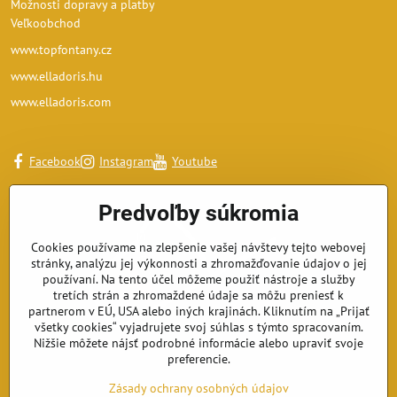
Možnosti dopravy a platby
Veľkoobchod
www.topfontany.cz
www.elladoris.hu
www.elladoris.com
Facebook
Instagram
Youtube
Predvoľby súkromia
Cookies používame na zlepšenie vašej návštevy tejto webovej
stránky, analýzu jej výkonnosti a zhromažďovanie údajov o jej
používaní. Na tento účel môžeme použiť nástroje a služby
tretích strán a zhromaždené údaje sa môžu preniesť k
partnerom v EÚ, USA alebo iných krajinách. Kliknutím na „Prijať
všetky cookies“ vyjadrujete svoj súhlas s týmto spracovaním.
Nižšie môžete nájsť podrobné informácie alebo upraviť svoje
preferencie.
Zásady ochrany osobných údajov