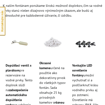
K naším fontánam ponúkame širokú možnosť doplnkov, čím sa vodné
prvky stanú nielen dizajnovo výnimočným úkazom, ale budú aj
Kontaktujte nás
jednoduché pre každodenné úžívanie, či údržbu.
Okrasné
Dopúšťací ventil s
Vonkajšie LED
kamene
určené na
plavákom
pre
osvetlenie
použitie ako
rezervoáre na
fontány
umožní
dekoratívny prvok
vodné prvky. Tento
vychutnať si a
do všetkých typov
doplnok slúži
podčiarknuť krásu
fontán. Sada
na
zabezpečenie
vodného prvku aj
obsahuje 25 kg
automatického
po zotmení.
prírodných
dopúšťania
Osvetlenie má
kameňov s
rôznou
vody
pre udržanie
ochranu IP68, čiže