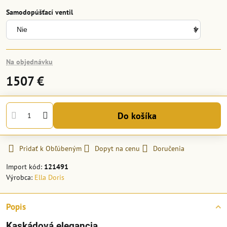
Samodopúšťací ventil
Na objednávku
1507 €
Do košíka
Pridať k Obľúbeným
Dopyt na cenu
Doručenia
Import kód:
121491
Výrobca:
Ella Doris
Popis
Kaskádová elegancia