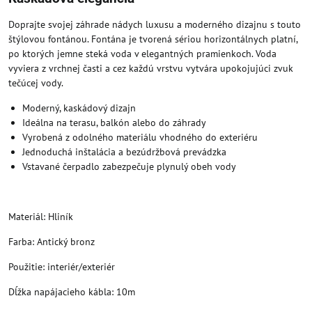
Doprajte svojej záhrade nádych luxusu a moderného dizajnu s touto
štýlovou fontánou. Fontána je tvorená sériou horizontálnych platní,
po ktorých jemne steká voda v elegantných pramienkoch. Voda
vyviera z vrchnej časti a cez každú vrstvu vytvára upokojujúci zvuk
tečúcej vody.
Moderný, kaskádový dizajn
Ideálna na terasu, balkón alebo do záhrady
Vyrobená z odolného materiálu vhodného do exteriéru
Jednoduchá inštalácia a bezúdržbová prevádzka
Vstavané čerpadlo zabezpečuje plynulý obeh vody
Materiál: Hliník
Farba: Antický bronz
Použitie: interiér/exteriér
Dĺžka napájacieho kábla: 10m