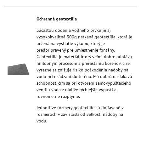
Ochranná geotextília
Súčasťou dodania vodného prvku je aj
vysokokvalitná 300g netkaná geotextília, ktorá je
určená na vystlatie výkopu, ktorý je
predpripravený pre umiestnenie fontány.
Geotextília je materiál, ktorý veľmi dobre odoláva
hnilobným procesom a prerastaniu koreňov, čiže
výrazne sa znižuje riziko poškodenia nádoby na
vodu pri osádzaní do terénu. Má dobrú nasiakavú
schopnosť, čím sa pri otvorení samovypúšťacieho
ventilu voda z nádrže rýchlejšie vypustí a
rovnomerne rozplynie.
Jednotlivé rozmery geotextílie sú dodávané v
rozmeroch v závislosti od veľkosti nádoby na
vodu.