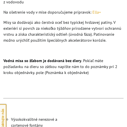
z vodovodu
Na ošetrenie vody v mise doporučujeme prípravok:
Ella+
Misy sa dodávajú ako čerstvá oceľ bez typickej hrdzavej patiny. V
exteriéri si povrch za niekoľko týždňov prirodzene vytvorí ochrannú
vrstvu a získa charakteristický odtieň (úvodná fáza). Patinovanie
možno urýchliť použitím špeciálnych akcelerátorov korózie.
Vodná misa so žľabom je dodávaná bez diery
. Pokiaľ máte
požiadavku na dieru so zátkou napíšte nám to do poznámky pri 2
kroku objednávky. pole (Poznámka k objednávke)
Kontaktujte nás
Výsokokvalitné nerezové a
cortenové fontány