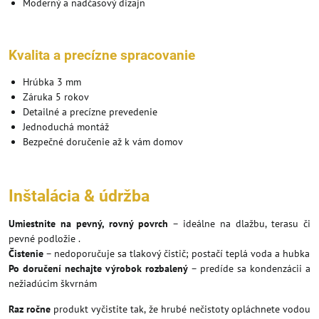
Moderný a nadčasový dizajn
Kvalita a precízne spracovanie
Hrúbka 3 mm
Záruka 5 rokov
Detailné a precízne prevedenie
Jednoduchá montáž
Bezpečné doručenie až k vám domov
Inštalácia & údržba
Umiestnite na pevný, rovný povrch
– ideálne na dlažbu, terasu či
pevné podložie .
Čistenie
– nedoporučuje sa tlakový čistič; postačí teplá voda a hubka
Po doručení nechajte výrobok rozbalený
– predíde sa kondenzácii a
nežiadúcim škvrnám
Raz ročne
produkt vyčistite tak, že hrubé nečistoty opláchnete vodou