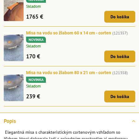
Skladom
1765 €
Do košíka
Misa na vodu so žlabom 60 x 14 cm - corten
(121357)
NOVINKA
Skladom
170 €
Do košíka
Misa na vodu so žlabom 80 x 21 cm - corten
(121358)
NOVINKA
Skladom
239 €
Do košíka
Popis
Elegantná misa s charakteristickým cortenovým vzhľadom so
žľabom, ktorý dokonale ladí s prírodným prostredím aj modernou