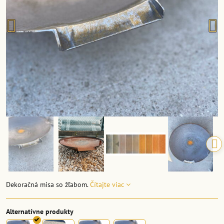
Dekoračná misa so žľabom.
Čítajte viac