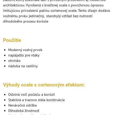
architektúrou. Vyrobená z kvalitnej ocele s povrchovou úpravou
imitujúcou prirodzenú patinu cortenovej ocele. Tento dizajn dodáva
vodnému prvku jedinečný, starobylý vzhľad bez nutnosti
dlhodobého procesu korózie
Použitie
Moderný vodný prvok
napájadlo pre vtáky
ohnisko
nádoba na rastliny
Výhody ocele s cortenovým efektom:
Odolná voči počasiu a korózii
Stabilná a tvarovo stála konštrukcia
Nenáročná údržba
Dlhodobá životnosť