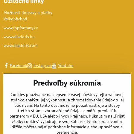
Užitočné linky
Možnosti dopravy a platby
Veľkoobchod
www.topfontany.cz
www.elladoris.hu
www.elladoris.com
Facebook
Instagram
Youtube
Predvoľby súkromia
Cookies používame na zlepšenie vašej návštevy tejto webovej
stránky, analýzu jej výkonnosti a zhromažďovanie údajov o jej
používaní. Na tento účel môžeme použiť nástroje a služby
tretích strán a zhromaždené údaje sa môžu preniesť k
partnerom v EÚ, USA alebo iných krajinách. Kliknutím na „Prijať
všetky cookies“ vyjadrujete svoj súhlas s týmto spracovaním.
Nižšie môžete nájsť podrobné informácie alebo upraviť svoje
preferencie.