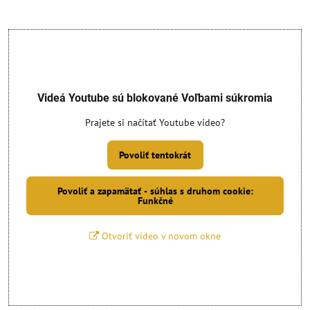
Videá Youtube sú blokované Voľbami súkromia
Prajete si načítať Youtube video?
Povoliť tentokrát
Povoliť a zapamätať - súhlas s druhom cookie:
Funkčné
Otvoriť video v novom okne