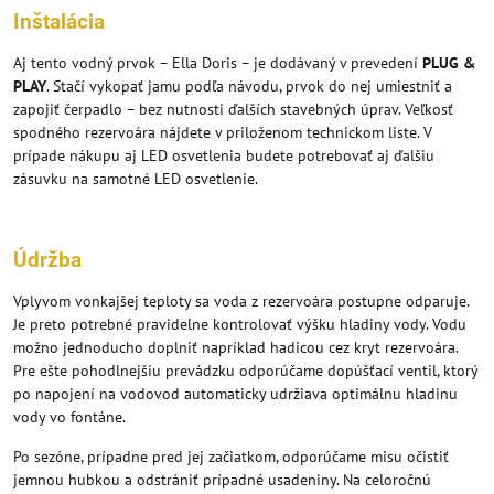
Inštalácia
Aj tento vodný prvok – Ella Doris – je dodávaný v prevedení
PLUG &
PLAY
. Stačí vykopať jamu podľa návodu, prvok do nej umiestniť a
zapojiť čerpadlo – bez nutnosti ďalších stavebných úprav. Veľkosť
spodného rezervoára nájdete v priloženom technickom liste. V
prípade nákupu aj LED osvetlenia budete potrebovať aj ďalšiu
zásuvku na samotné LED osvetlenie.
Údržba
Vplyvom vonkajšej teploty sa voda z rezervoára postupne odparuje.
Je preto potrebné pravidelne kontrolovať výšku hladiny vody. Vodu
možno jednoducho doplniť napríklad hadicou cez kryt rezervoára.
Pre ešte pohodlnejšiu prevádzku odporúčame dopúšťací ventil, ktorý
po napojení na vodovod automaticky udržiava optimálnu hladinu
vody vo fontáne.
Po sezóne, prípadne pred jej začiatkom, odporúčame misu očistiť
jemnou hubkou a odstrániť prípadné usadeniny. Na celoročnú