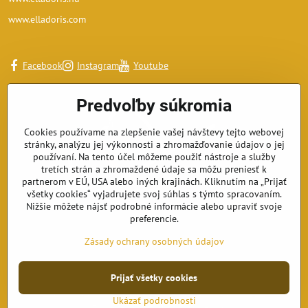
www.elladoris.com
Facebook
Instagram
Youtube
Predvoľby súkromia
Cookies používame na zlepšenie vašej návštevy tejto webovej
stránky, analýzu jej výkonnosti a zhromažďovanie údajov o jej
používaní. Na tento účel môžeme použiť nástroje a služby
tretích strán a zhromaždené údaje sa môžu preniesť k
partnerom v EÚ, USA alebo iných krajinách. Kliknutím na „Prijať
všetky cookies“ vyjadrujete svoj súhlas s týmto spracovaním.
Nižšie môžete nájsť podrobné informácie alebo upraviť svoje
preferencie.
Zásady ochrany osobných údajov
©
2026
Copyright
Prijať všetky cookies
Predvoľby súkromia
Zásady ochrany osobných údajov
Ukázať podrobnosti
Vytvorené pomocou:
BiznisWeb.sk