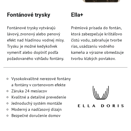
Fontánové trysky
Ella+
Fontánové trysky vytvárajú
Prémiová prísada do fontán,
lávový, zvonový alebo penový
ktorá zabezpečuje krištáľovo
efekt nad hladinou vodnej misy.
čistú vodu, zabraňuje tvorbe
Trysku je možné kedykoľvek
rias, usádzaniu vodného
vymeniť alebo doplniť podľa
kameňa a výrazne obmedzuje
požadovaného vzhľadu fontány.
tvorbu klzkých povlakov.
Vysokokvalitné nerezové fontány
a fontány v cortenovom efekte
Záruka 24 mesiacov
Kvalitné a detailné prevedenie
Jednoduchý systém montáže
Moderný a nadčasový dizajn
Bezpečné doručenie domov