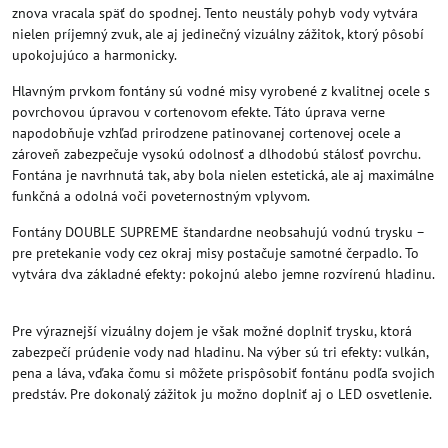
znova vracala späť do spodnej. Tento neustály pohyb vody vytvára
nielen príjemný zvuk, ale aj jedinečný vizuálny zážitok, ktorý pôsobí
upokojujúco a harmonicky.
Hlavným prvkom fontány sú vodné misy vyrobené z kvalitnej ocele s
povrchovou úpravou v cortenovom efekte. Táto úprava verne
napodobňuje vzhľad prirodzene patinovanej cortenovej ocele a
zároveň zabezpečuje vysokú odolnosť a dlhodobú stálosť povrchu.
Fontána je navrhnutá tak, aby bola nielen estetická, ale aj maximálne
funkčná a odolná voči poveternostným vplyvom.
Fontány DOUBLE SUPREME štandardne neobsahujú vodnú trysku –
pre pretekanie vody cez okraj misy postačuje samotné čerpadlo. To
vytvára dva základné efekty: pokojnú alebo jemne rozvírenú hladinu.
Pre výraznejší vizuálny dojem je však možné doplniť trysku, ktorá
zabezpečí prúdenie vody nad hladinu. Na výber sú tri efekty: vulkán,
pena a láva, vďaka čomu si môžete prispôsobiť fontánu podľa svojich
predstáv. Pre dokonalý zážitok ju možno doplniť aj o LED osvetlenie.