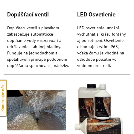
Dopúšťací ventil
LED Osvetlenie
Dopúšťací ventil s plavákom
LED osvetlenie umožní
zabezpečuje automatické
vychutnať si krásu fontány
dopĺňanie vody v rezervoári a
aj po zotmení. Osvetlenie
udržiavanie stabilnej hladiny.
disponuje krytím IP68,
Funguje na jednoduchom a
vďaka čomu je vhodné na
spoľahlivom princípe podobnom
dlhodobé použitie vo
dopúšťaniu splachovacej nádržky.
vodnom prostredí.
Kontaktujte nás