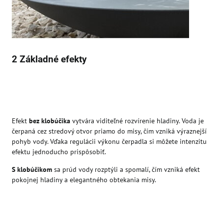
2 Základné efekty
Efekt
bez klobúčika
vytvára viditeľné rozvírenie hladiny. Voda je
čerpaná cez stredový otvor priamo do misy, čím vzniká výraznejší
pohyb vody. Vďaka regulácii výkonu čerpadla si môžete intenzitu
efektu jednoducho prispôsobiť.
S klobúčikom
sa prúd vody rozptýli a spomalí, čím vzniká efekt
pokojnej hladiny a elegantného obtekania misy.