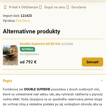
Pridať k Obľúbeným
Dopyt na cenu
Doručenia
Import kód:
121425
Výrobca:
Ella Doris
Alternatívne produkty
Double Supreme 60/80 Set
(121424)
NOVINKA
Na objednávku
od 792 €
Zobraziť
Popis
Fontánový set
DOUBLE SUPREME
pozostáva z dvoch oceľových mís,
ktoré sú umiestnené nad sebou tak, aby vytvárali nádherný a plynulý
vodný efekt. Voda, čerpajúca sa zo spodného rezervoára, jemne stúpa
do vrchnej misy a následne preteká po jej vonkajšom obvode, aby sa