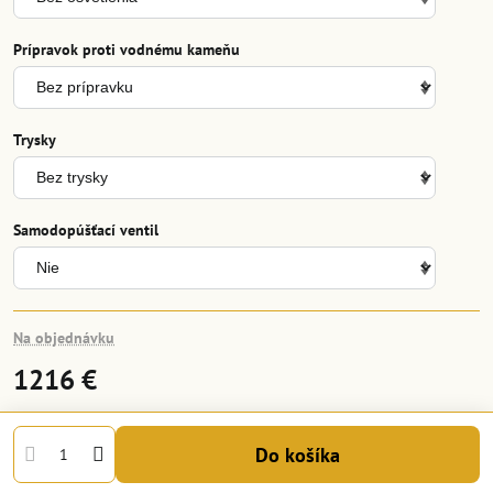
Prípravok proti vodnému kameňu
Trysky
Samodopúšťací ventil
Na objednávku
1216 €
Do košíka