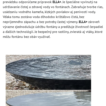
prevádzku odporúčame prípravok
ELLA+
. Je špeciálne vyvinutý na
udržiavanie čistej a zdravej vody vo fontánach. Zabraňuje tvorbe rias,
usádzaniu vodného kameňa, klzkých povlakov aj penivosti vody.
Vďaka tomu zostáva voda dlhodobo krištáľovo čistá, bez
nepríjemného zápachu a bez potreby častej výmeny.
ELLA+
zároveň
výrazne zjednodušuje údržbu fontány a predlžuje životnosť čerpadiel
a ďalších technológií. Je bezpečný pre rastliny, zvieratá aj vtáky, ktoré
môžu fontánu bez obáv využívať.