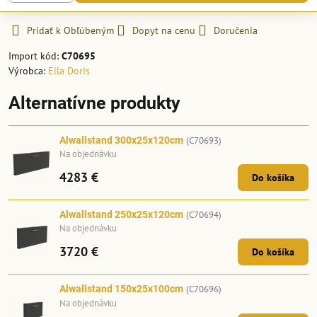
Pridať k Obľúbeným
Dopyt na cenu
Doručenia
Import kód:
C70695
Výrobca:
Ella Doris
Alternatívne produkty
Alwallstand 300x25x120cm
(C70693)
Na objednávku
4283 €
Do košíka
Alwallstand 250x25x120cm
(C70694)
Na objednávku
3720 €
Do košíka
Alwallstand 150x25x100cm
(C70696)
Na objednávku