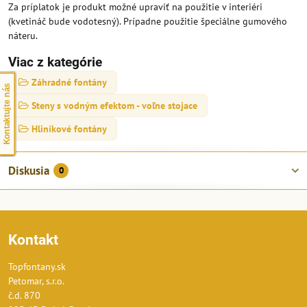
Za príplatok je produkt možné upraviť na použitie v interiéri
(kvetináč bude vodotesný). Prípadne použitie špeciálne gumového
náteru.
Viac z kategórie
Záhradné fontány
Kontaktujte nás
Steny s vodným efektom - voľne stojace
Hliníkové fontány
Diskusia
0
Kontakt
Topfontany.sk
Petomar, s.r.o.
č.d. 870