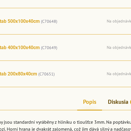
ltab 500x100x40cm
Na objednáv
(C70648)
ltab 400x100x40cm
Na objednáv
(C70649)
ltab 200x80x40cm
Na objednáv
(C70651)
Popis
Diskusia
y jsou standardní vyráběny z hliníku o tloušťce 3mm. Na poptávku j
ozi. Horní hrana je dvakrát zalomená, což jim dává silný a nadčaso