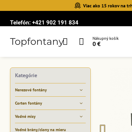
Viac ako 15 rokov na tr
Telefón:
+421 902 191 834
Topfontany
Nákupný košík
0 €
Kategórie
Nerezové fontány
Corten fontány
Vodné misy
Vodné brány/clony na mieru