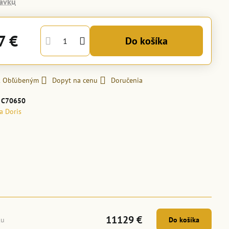
ávku
7 €
Do košíka
 k Obľúbeným
Dopyt na cenu
Doručenia
:
C70650
la Doris
11129 €
ku
Do košíka