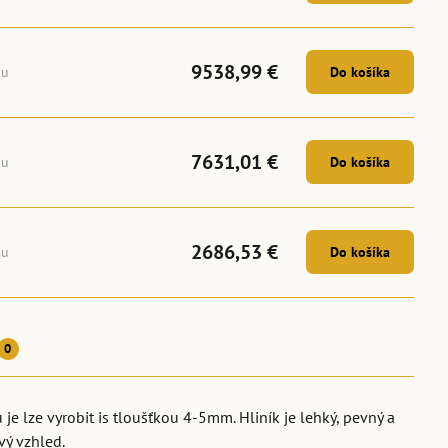
9538,99 €
ku
Do košíka
7631,01 €
ku
Do košíka
2686,53 €
ku
Do košíka
0
e lze vyrobit is tloušťkou 4-5mm. Hliník je lehký, pevný a
vý vzhled.