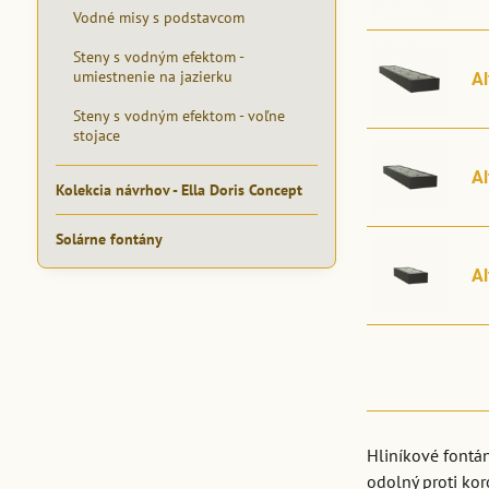
Vodné misy s podstavcom
Steny s vodným efektom -
umiestnenie na jazierku
A
Steny s vodným efektom - voľne
stojace
A
Kolekcia návrhov - Ella Doris Concept
Solárne fontány
A
Hliníkové fontán
odolný proti kor