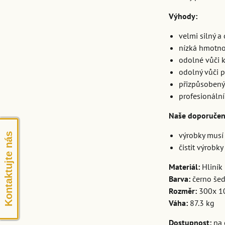
Výhody:
velmi silný a
nízká hmotno
odolné vůči k
odolný vůči 
přizpůsobený
profesionální 
Naše doporučen
výrobky musí 
Kontaktujte nás
čistit výrobk
Materiál:
Hliní
Barva:
černo še
Rozměr:
300x 1
Váha:
87.3 kg
Dostupnost:
na 