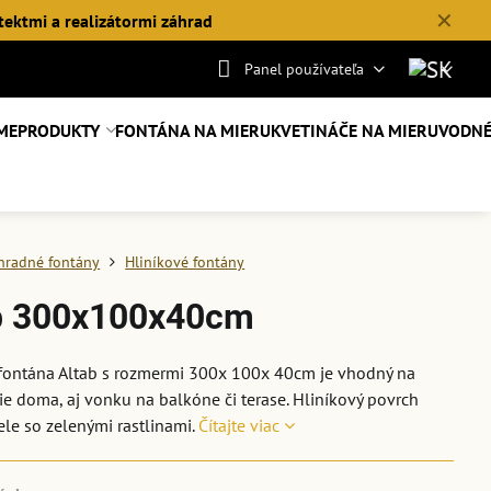
✕
tektmi a realizátormi záhrad
Panel používateľa
ME
PRODUKTY
FONTÁNA NA MIERU
KVETINÁČE NA MIERU
VODNÉ
hradné fontány
Hliníkové fontány
b 300x100x40cm
 fontána Altab s rozmermi 300x 100x 40cm je vhodný na
e doma, aj vonku na balkóne či terase. Hliníkový povrch
ele so zelenými rastlinami.
Čítajte viac