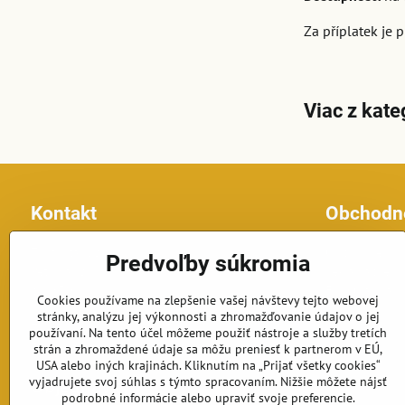
Za příplatek je 
Viac z kate
Kontakt
Obchodn
Topfontany.sk
Obchodné po
Predvoľby súkromia
Petomar, s.r.o.
Reklamačné p
č.d. 870
Formulár na o
Cookies používame na zlepšenie vašej návštevy tejto webovej
925 63 Dolná Streda
stránky, analýzu jej výkonnosti a zhromažďovanie údajov o jej
Telefón: +421 902 191 834
používaní. Na tento účel môžeme použiť nástroje a služby tretích
E-mail: fontany@petomar.sk
strán a zhromaždené údaje sa môžu preniesť k partnerom v EÚ,
USA alebo iných krajinách. Kliknutím na „Prijať všetky cookies“
vyjadrujete svoj súhlas s týmto spracovaním. Nižšie môžete nájsť
Objednávky
podrobné informácie alebo upraviť svoje preferencie.