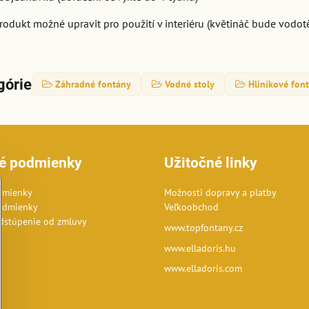
produkt možné upravit pro použití v interiéru (květináč bude vodo
górie
Záhradné fontány
Vodné stoly
Hliníkové fon
é podmienky
Užitočné linky
dmienky
Možnosti dopravy a platby
odmienky
Veľkoobchod
dstúpenie od zmluvy
www.topfontany.cz
www.elladoris.hu
www.elladoris.com