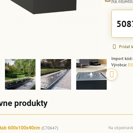
Na objedn
508
Pridať
Import kód
Výrobca:
El
ívne produkty
ltab 600x100x40cm
Na objednáv
(C70647)