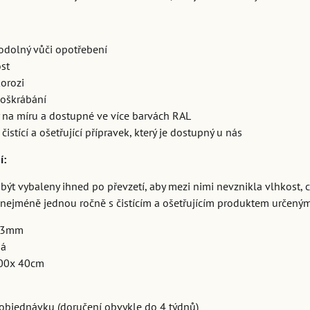
 odolný vůči opotřebení
st
orozi
poškrábání
 na míru a dostupné ve více barvách RAL
čistící a ošetřující přípravek, který je dostupný u nás
í:
být vybaleny ihned po převzetí, aby mezi nimi nevznikla vlhkost, c
y nejméně jednou ročně s čistícím a ošetřujícím produktem určeným
k 3mm
dá
00x 40cm
objednávku (doručení obvykle do 4 týdnů)