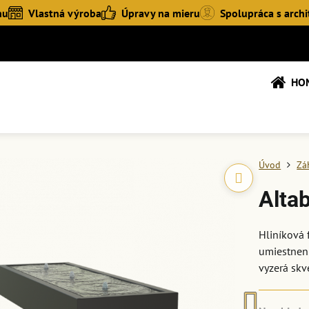
hu
Vlastná výroba
Úpravy na mieru
Spolupráca s archi
HO
Úvod
Zá
Alta
Hliníková
umiestneni
vyzerá skv