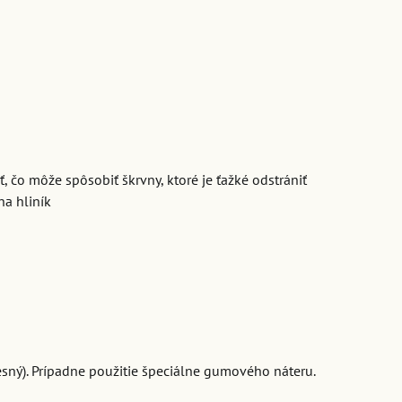
, čo môže spôsobiť škrvny, ktoré je ťažké odstrániť
na hliník
tesný). Prípadne použitie špeciálne gumového náteru.