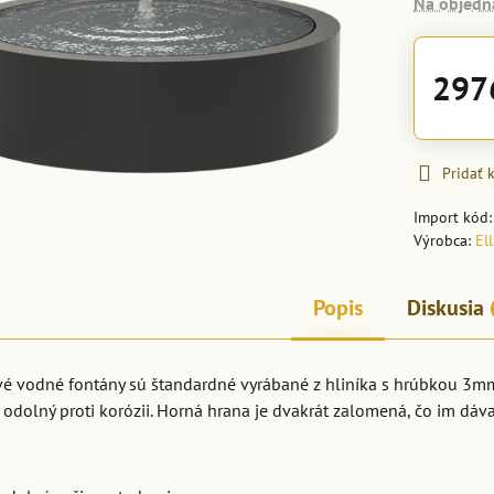
Na objedn
297
Pridať
Import kód
Výrobca:
El
Popis
Diskusia
vé vodné fontány sú štandardné vyrábané z hliníka s hrúbkou 3mm
a odolný proti korózii. Horná hrana je dvakrát zalomená, čo im dáv