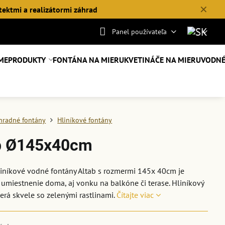
✕
tektmi a realizátormi záhrad
Panel používateľa
ME
PRODUKTY
FONTÁNA NA MIERU
KVETINÁČE NA MIERU
VODNÉ
hradné fontány
Hliníkové fontány
b Ø145x40cm
iníkové vodné fontány Altab s rozmermi 145x 40cm je
umiestnenie doma, aj vonku na balkóne či terase. Hliníkový
erá skvele so zelenými rastlinami.
Čítajte viac