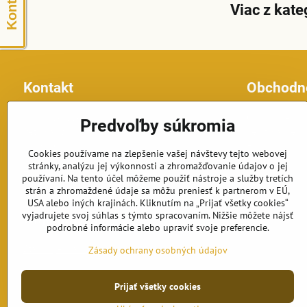
Viac z kate
Kontakt
Obchodn
Topfontany.sk
Obchodné po
Predvoľby súkromia
Petomar, s.r.o.
Reklamačné p
č.d. 870
Formulár na o
Cookies používame na zlepšenie vašej návštevy tejto webovej
925 63 Dolná Streda
stránky, analýzu jej výkonnosti a zhromažďovanie údajov o jej
Telefón: +421 902 191 834
používaní. Na tento účel môžeme použiť nástroje a služby tretích
E-mail: fontany@petomar.sk
strán a zhromaždené údaje sa môžu preniesť k partnerom v EÚ,
USA alebo iných krajinách. Kliknutím na „Prijať všetky cookies“
vyjadrujete svoj súhlas s týmto spracovaním. Nižšie môžete nájsť
Objednávky
podrobné informácie alebo upraviť svoje preferencie.
Stav objednávky
Zásady ochrany osobných údajov
Prijať všetky cookies