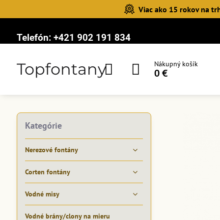
Viac ako 15 rokov na tr
Telefón:
+421 902 191 834
Topfontany
Nákupný košík
0 €
Kategórie
Nerezové fontány
Corten fontány
Vodné misy
Vodné brány/clony na mieru