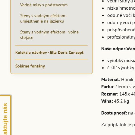
veľmi silný a
Vodné misy s podstavcom
nízka hmotno
odolné voči k
Steny s vodným efektom -
umiestnenie na jazierku
odolný voči 
prispôsobené
Steny s vodným efektom - voľne
profesionálny 
stojace
Naše odporúčan
Kolekcia návrhov - Ella Doris Concept
výrobky musia
Solárne fontány
čistiť výrobk
Materiál:
Hliní
Farba:
čierno si
Rozmer:
145x 4
Váha:
45.2 kg
Kontaktujte nás
Dostupnosť:
na 
Za príplatok je 