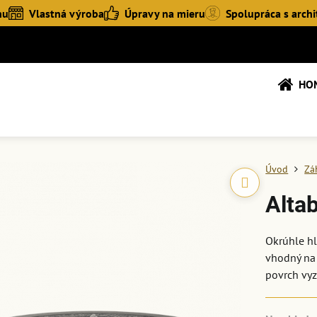
hu
Vlastná výroba
Úpravy na mieru
Spolupráca s archi
HO
Úvod
Zá
Alta
Okrúhle hl
vhodný na 
povrch vyz