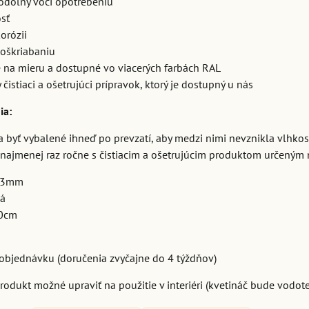
 odolný voči opotrebeniu
sť
orózii
poškriabaniu
 na mieru a dostupné vo viacerých farbách RAL
čistiaci a ošetrujúci prípravok, ktorý je dostupný u nás
ia:
 byť vybalené ihneď po prevzatí, aby medzi nimi nevznikla vlhkosť
y najmenej raz ročne s čistiacim a ošetrujúcim produktom určeným 
k 3mm
vá
0cm
objednávku (doručenia zvyčajne do 4 týždňov)
produkt možné upraviť na použitie v interiéri (kvetináč bude vodo