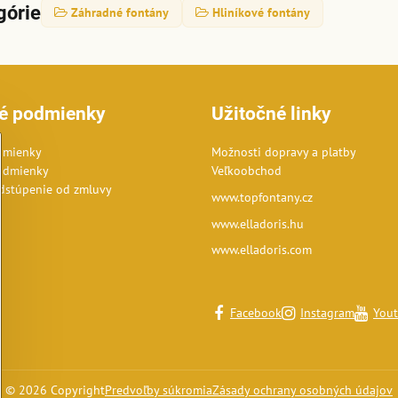
górie
Záhradné fontány
Hliníkové fontány
é podmienky
Užitočné linky
dmienky
Možnosti dopravy a platby
odmienky
Veľkoobchod
dstúpenie od zmluvy
www.topfontany.cz
www.elladoris.hu
www.elladoris.com
Facebook
Instagram
You
©
2026
Copyright
Predvoľby súkromia
Zásady ochrany osobných údajov