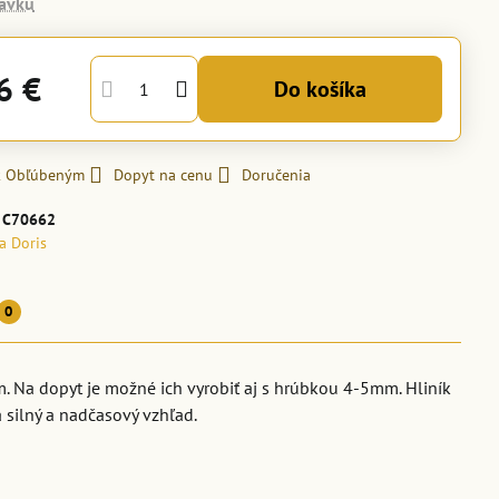
ávku
6 €
Do košíka
 k Obľúbeným
Dopyt na cenu
Doručenia
:
C70662
la Doris
0
. Na dopyt je možné ich vyrobiť aj s hrúbkou 4-5mm. Hliník
a silný a nadčasový vzhľad.