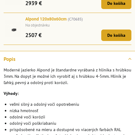
2939 €
Do košíka
Alpond 120x80x60cm
(C70685)
Na objednávku
2507 €
Do košíka
Popis
Moderné jazierko Alpond je štandardne vyrábaná z hliníka s hrúbkou
3mm. Na dopyt je možné ich vyrobiť aj s hrúbkou 4-5mm. Hliník je
ľahký, pevný a odolný proti korózii.
Výhody:
veľmi silný a odolný voči opotrebeniu
nízka hmotnosť
odolné voči korózii
odolný voči poškriabaniu
prispôsobené na mieru a dostupné vo viacerých farbách RAL