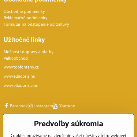
Obchodné podmienky
Reklamačné podmienky
Formulár na odstúpenie od zmluvy
Užitočné linky
Možnosti dopravy a platby
Veľkoobchod
www.topfontany.cz
www.elladoris.hu
www.elladoris.com
Facebook
Instagram
Youtube
Predvoľby súkromia
Cookies používame na zlepšenie vašej návštevy tejto webovej