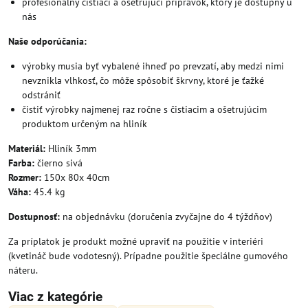
profesionálny čistiaci a ošetrujúci prípravok, ktorý je dostupný u
nás
Naše odporúčania:
výrobky musia byť vybalené ihneď po prevzatí, aby medzi nimi
nevznikla vlhkosť, čo môže spôsobiť škrvny, ktoré je ťažké
odstrániť
čistiť výrobky najmenej raz ročne s čistiacim a ošetrujúcim
produktom určeným na hliník
Materiál:
Hliník 3mm
Farba:
čierno sivá
Rozmer:
150x 80x 40cm
Váha:
45.4 kg
Dostupnosť:
na objednávku (doručenia zvyčajne do 4 týždňov)
Za príplatok je produkt možné upraviť na použitie v interiéri
(kvetináč bude vodotesný). Prípadne použitie špeciálne gumového
náteru.
Viac z kategórie