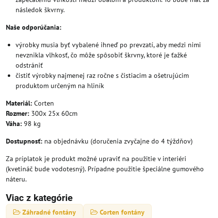
následok škvrny.
Naše odporúčania:
výrobky musia byť vybalené ihneď po prevzatí, aby medzi nimi
nevznikla vlhkosť, čo môže spôsobiť škrvny, ktoré je ťažké
odstrániť
čistiť výrobky najmenej raz ročne s čistiacim a ošetrujúcim
produktom určeným na hliník
Materiál:
Corten
Rozmer:
300x 25x 60cm
Váha:
98 kg
Dostupnosť:
na objednávku (doručenia zvyčajne do 4 týždňov)
Za príplatok je produkt možné upraviť na použitie v interiéri
(kvetináč bude vodotesný). Prípadne použitie špeciálne gumového
náteru.
Viac z kategórie
Záhradné fontány
Corten fontány