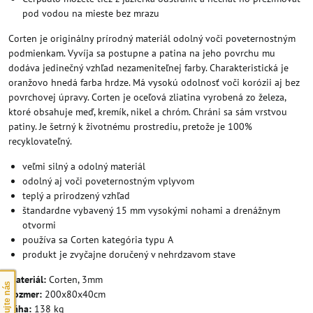
pod vodou na mieste bez mrazu
Corten je originálny prírodný materiál odolný voči poveternostným
podmienkam. Vyvíja sa postupne a patina na jeho povrchu mu
dodáva jedinečný vzhľad nezameniteľnej farby. Charakteristická je
oranžovo hnedá farba hrdze. Má vysokú odolnosť voči korózii aj bez
povrchovej úpravy. Corten je oceľová zliatina vyrobená zo železa,
ktoré obsahuje meď, kremík, nikel a chróm. Chráni sa sám vrstvou
patiny. Je šetrný k životnému prostrediu, pretože je 100%
recyklovateľný.
veľmi silný a odolný materiál
odolný aj voči poveternostným vplyvom
teplý a prirodzený vzhľad
štandardne vybavený 15 mm vysokými nohami a drenážnym
otvormi
používa sa Corten kategória typu A
produkt je zvyčajne doručený v nehrdzavom stave
Materiál:
Corten, 3mm
Kontaktujte nás
Rozmer:
200x80x40cm
Váha:
138 kg