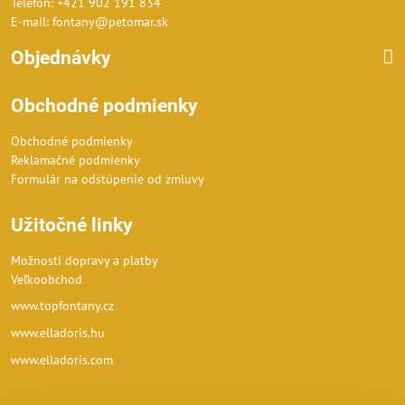
Telefón: +421 902 191 834
E-mail: fontany@petomar.sk
Objednávky
Obchodné podmienky
Obchodné podmienky
Reklamačné podmienky
Formulár na odstúpenie od zmluvy
Užitočné linky
Možnosti dopravy a platby
Veľkoobchod
www.topfontany.cz
www.elladoris.hu
www.elladoris.com