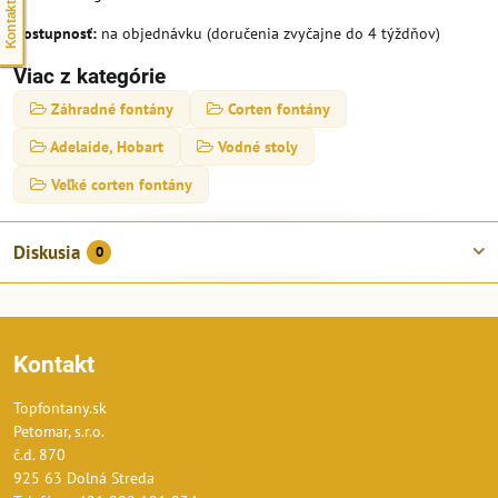
Dostupnosť:
na objednávku (doručenia zvyčajne do 4 týždňov)
Viac z kategórie
Záhradné fontány
Corten fontány
Adelaide, Hobart
Vodné stoly
Veľké corten fontány
Diskusia
0
Kontakt
Topfontany.sk
Petomar, s.r.o.
č.d. 870
925 63 Dolná Streda