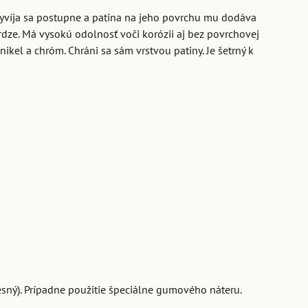
Vyvíja sa postupne a patina na jeho povrchu mu dodáva
rdze. Má vysokú odolnosť voči korózii aj bez povrchovej
nikel a chróm. Chráni sa sám vrstvou patiny. Je šetrný k
tesný). Prípadne použitie špeciálne gumového náteru.