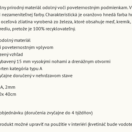
nálny prírodný materiál odolný voči poveternostným podmienkam. 
 nezameniteľnej farby. Charakteristická je oranžovo hnedá farba h
e oceľová zliatina vyrobená zo železa, ktoré obsahuje meď, kremík, 
ediu, pretože je 100% recyklovateľný.
 odolný materiál
či poveternostným vplyvom
dzený vzhľad
ybavený 15 mm vysokými nohami a drenážnym otvormi
rten kategória typu A
vyčajne doručený v nehrdzavom stave
 A, 2mm
0x 40cm
objednávku (doručenia zvyčajne do 4 týždňov)
produkt možné upraviť na použitie v interiéri (kvetináč bude vodo