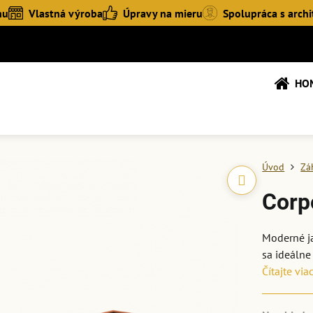
hu
Vlastná výroba
Úpravy na mieru
Spolupráca s archi
HO
Úvod
Zá
Corp
Moderné j
sa ideálne
Čítajte via