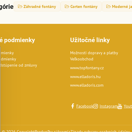
górie
Záhradné fontány
Corten fontány
Moderné ja
é podmienky
Užitočné linky
dmienky
Možnosti dopravy a platby
odmienky
Veľkoobchod
dstúpenie od zmluvy
www.topfontany.cz
www.elladoris.hu
www.elladoris.com
Facebook
Instagram
You
©
2026
Copyright
Predvoľby súkromia
Zásady ochrany osobných údajov