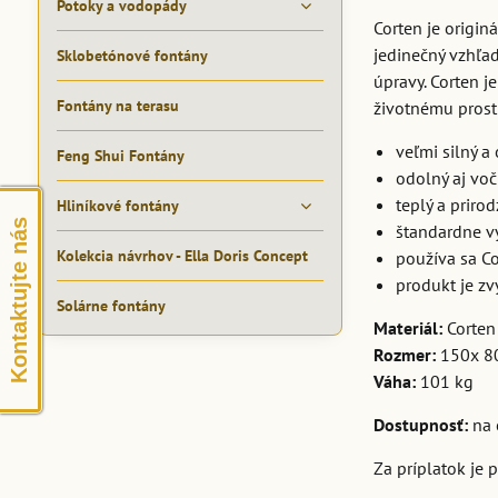
Potoky a vodopády
Corten je origi
jedinečný vzhľad
Sklobetónové fontány
úpravy. Corten j
Fontány na terasu
životnému prostr
veľmi silný a
Feng Shui Fontány
odolný aj vo
teplý a priro
Hliníkové fontány
Kontaktujte nás
štandardne v
Kolekcia návrhov - Ella Doris Concept
používa sa Co
produkt je z
Solárne fontány
Materiál:
Corten
Rozmer:
150x 8
Váha:
101 kg
Dostupnosť:
na 
Za príplatok je 