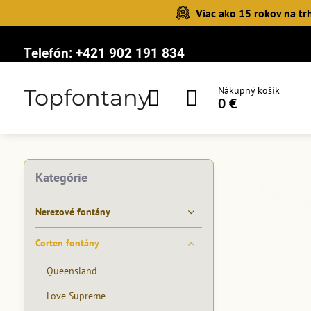
Viac ako 15 rokov na tr
Telefón:
+421 902 191 834
Topfontany
Nákupný košík
0 €
Kategórie
Nerezové fontány
Corten fontány
Queensland
Love Supreme