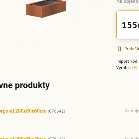
Na objedn
155
Pridať
Import kód
Výrobca:
El
ívne produkty
orpond 200x80x60cm
Na obj
(C70641)
orpond 200x80x40cm
Na obj