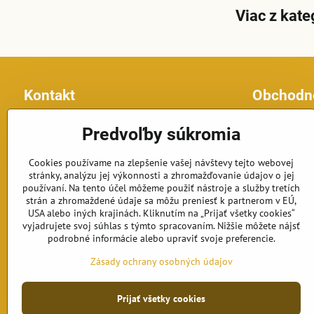
Viac z kate
Kontakt
Obchodn
Topfontany.sk
Obchodné po
Predvoľby súkromia
Petomar, s.r.o.
Reklamačné p
č.d. 870
Formulár na o
Cookies používame na zlepšenie vašej návštevy tejto webovej
925 63 Dolná Streda
stránky, analýzu jej výkonnosti a zhromažďovanie údajov o jej
Telefón: +421 902 191 834
používaní. Na tento účel môžeme použiť nástroje a služby tretích
E-mail: fontany@petomar.sk
strán a zhromaždené údaje sa môžu preniesť k partnerom v EÚ,
USA alebo iných krajinách. Kliknutím na „Prijať všetky cookies“
vyjadrujete svoj súhlas s týmto spracovaním. Nižšie môžete nájsť
Objednávky
podrobné informácie alebo upraviť svoje preferencie.
Stav objednávky
Zásady ochrany osobných údajov
Prijať všetky cookies