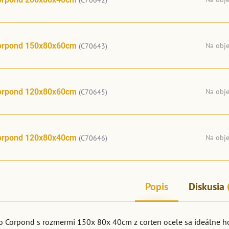
(C70642)
orpond 150x80x60cm
Na obj
(C70643)
orpond 120x80x60cm
Na obj
(C70645)
orpond 120x80x40cm
Na obj
(C70646)
Popis
Diskusia
o Corpond s rozmermi 150x 80x 40cm z corten ocele sa ideálne ho