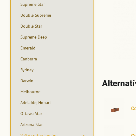
Supreme Star
Double Supreme
Double Star
Supreme Deep
Emerald
Canberra
Sydney
Darwin
Alternat
Melbourne
Adelaide, Hobart
C
Ottawa Star
Arizona Star
Veľké corten fontány
C