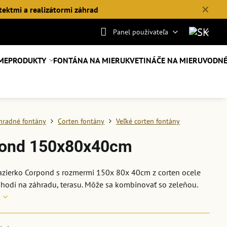
✕
tektmi a realizátormi záhrad
Panel používateľa
ME
PRODUKTY
FONTÁNA NA MIERU
KVETINÁČE NA MIERU
VODNÉ
hradné fontány
Corten fontány
Veľké corten fontány
ond 150x80x40cm
azierko Corpond s rozmermi 150x 80x 40cm z corten ocele
 hodí na záhradu, terasu. Môže sa kombinovať so zeleňou.
c