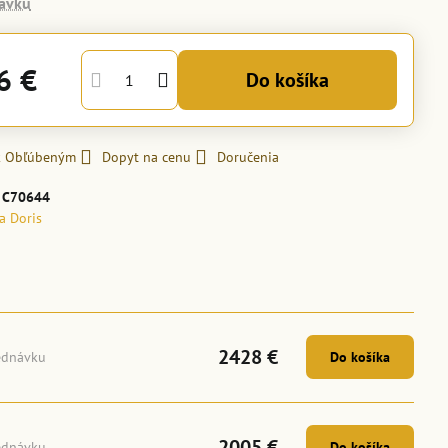
ávku
6 €
Do košíka
 k Obľúbeným
Dopyt na cenu
Doručenia
:
C70644
la Doris
2428 €
ednávku
Do košíka
2005 €
ednávku
Do košíka