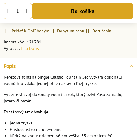
Do košíka
Pridať k Obľúbeným
Dopyt na cenu
Doručenia
Import kód:
121381
Výrobca:
Ella Doris
Popis
Nerezová fontána Single Classic Fountain Set vytvára dokonalú
vodnú hru vďaka jednej plne nastaviteľnej tryske.
Vyberte si svoj dokonalý vodný prvok, ktorý oživí Vašu záhradu,
jazero či bazén.
Fontánový set obsahuje:
jedna tryska
Príslušenstvo na upevnenie
Nádrž na vodu: priemer: 66 cm, výška: 35 cm objem: 90L