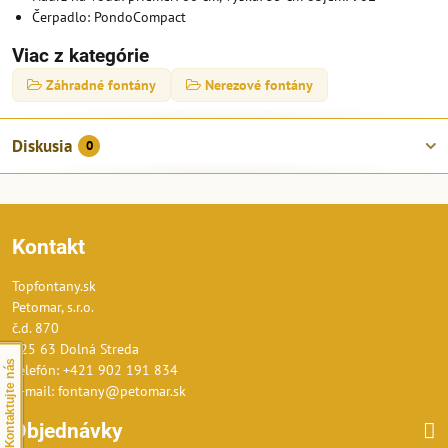
Čerpadlo: PondoCompact
Viac z kategórie
Záhradné fontány
Nerezové fontány
Diskusia
0
Kontakt
Topfontany.sk
Petomar, s.r.o.
č.d. 870
925 63 Dolná Streda
Kontaktujte nás
Telefón: +421 902 191 834
E-mail: fontany@petomar.sk
Objednávky