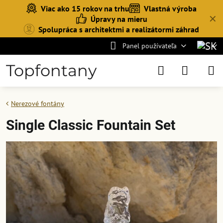
Viac ako 15 rokov na trhu
Vlastná výroba
✕
Úpravy na mieru
Spolupráca s architektmi a realizátormi záhrad
Panel používateľa
Topfontany
Nerezové fontány
Single Classic Fountain Set