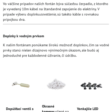
Vo väčšine prípadov našich fontán býva súčasťou čerpadlo, z ktorého
je vyvedený 10m kábel na štandardné zapojenie do elektriny. V
prípade výberu doplnku
osvetlenie
, sú takéto káble s rovnakou
prípojkou dva.
Doplnky k vodným prvkom
K naším fontánam ponúkame širokú možnosť doplnkov, čím sa vodné
prvky stanú nielen dizajnovo výnimočným úkazom, ale budú aj
jednoduché pre každodenné úžívanie, či údržbu.
Okrasné
Dopúšťací ventil s
Vonkajšie LED
kamene
určené na