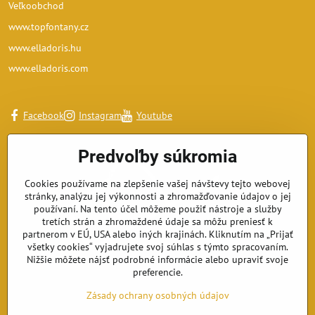
Veľkoobchod
www.topfontany.cz
www.elladoris.hu
www.elladoris.com
Facebook
Instagram
Youtube
Predvoľby súkromia
Cookies používame na zlepšenie vašej návštevy tejto webovej
stránky, analýzu jej výkonnosti a zhromažďovanie údajov o jej
používaní. Na tento účel môžeme použiť nástroje a služby
tretích strán a zhromaždené údaje sa môžu preniesť k
partnerom v EÚ, USA alebo iných krajinách. Kliknutím na „Prijať
všetky cookies“ vyjadrujete svoj súhlas s týmto spracovaním.
Nižšie môžete nájsť podrobné informácie alebo upraviť svoje
preferencie.
Zásady ochrany osobných údajov