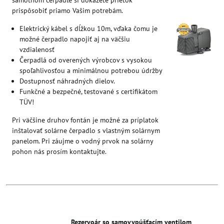
samotnom čerpadle si dokážete prietok
prispôsobiť priamo Vašim potrebám.
Elektrický kábel s dĺžkou 10m, vďaka čomu je
možné čerpadlo napojiť aj na väčšiu
vzdialenosť
Čerpadlá od overených výrobcov s vysokou
spoľahlivosťou a minimálnou potrebou údržby
Dostupnosť náhradných dielov.
Funkčné a bezpečné, testované s certifikátom
TÜV!
Pri väčšine druhov fontán je možné za príplatok
inštalovať solárne čerpadlo s vlastným solárnym
panelom. Pri záujme o vodný prvok na solárny
pohon nás prosím kontaktujte.
Rezervoár so samovypúšťacím ventilom