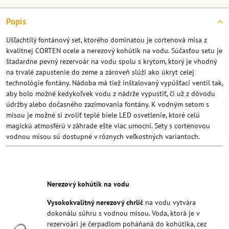
Popis
Ušľachtilý fontánový set, ktorého dominatou je cortenová misa z
kvalitnej CORTEN ocele a nerezový kohútik na vodu. Súčasťou setu je
štadardne pevný rezervoár na vodu spolu s krytom, ktorý je vhodný
na trvalé zapustenie do zeme a zároveň slúži ako úkryt celej
technológie fontány. Nádoba má tiež inštalovaný vypúšťací ventil tak,
aby bolo možné kedykoľvek vodu z nádrže vypustiť, či už z dôvodu
údržby alebo dočasného zazimovania fontány. K vodným setom s
misou je možné si zvoliť teplé biele LED osvetlenie, ktoré celú
magickú atmosférú v záhrade ešte viac umocní. Sety s cortenovou
vodnou misou sú dostupné v rôznych veľkostných variantoch.
Nerezový kohútik na vodu
Vysokokvalitný nerezový chrlič
na vodu vytvára
dokonálu súhru s vodnou misou. Voda, ktorá je v
rezervoári je čerpadlom poháňaná do kohútika, cez