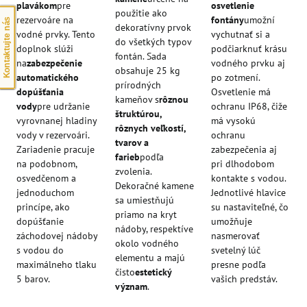
plavákom
pre
osvetlenie
použitie ako
rezervoáre na
fontány
umožní
Kontaktujte nás
dekoratívny prvok
vodné prvky. Tento
vychutnať si a
do všetkých typov
doplnok slúži
podčiarknuť krásu
fontán. Sada
na
zabezpečenie
vodného prvku aj
obsahuje 25 kg
automatického
po zotmení.
prírodných
dopúšťania
Osvetlenie má
kameňov s
rôznou
vody
pre udržanie
ochranu IP68, čiže
štruktúrou,
vyrovnanej hladiny
má vysokú
rôznych veľkostí,
vody v rezervoári.
ochranu
tvarov a
Zariadenie pracuje
zabezpečenia aj
farieb
podľa
na podobnom,
pri dlhodobom
zvolenia.
osvedčenom a
kontakte s vodou.
Dekoračné kamene
jednoduchom
Jednotlivé hlavice
sa umiestňujú
princípe, ako
su nastaviteľné, čo
priamo na kryt
dopúšťanie
umožňuje
nádoby, respektíve
záchodovej nádoby
nasmerovať
okolo vodného
s vodou do
svetelný lúč
elementu a majú
maximálneho tlaku
presne podľa
čisto
estetický
5 barov.
vašich predstáv.
význam
.