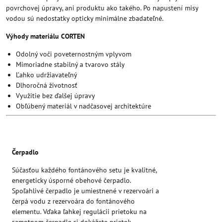
povrchovej úpravy, ani produktu ako takého. Po napustení misy
vodou sú nedostatky opticky minimálne zbadateľné.
Výhody materiálu CORTEN
Odolný voči poveternostným vplyvom
Mimoriadne stabilný a tvarovo stály
Ľahko udržiavateľný
Dlhoročná životnosť
Využitie bez ďalšej úpravy
Obľúbený materiál v nadčasovej architektúre
Čerpadlo
Súčasťou každého fontánového setu je kvalitné,
energeticky úsporné obehové čerpadlo.
Spoľahlivé čerpadlo je umiestnené v rezervoári a
čerpá vodu z rezervoára do fontánového
elementu. Vďaka ľahkej regulácii prietoku na