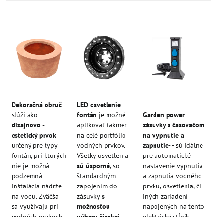
Dekoračná obruč
LED osvetlenie
slúži ako
fontán
je možné
Garden power
dizajnovo -
aplikovať takmer
zásuvky s časovačom
estetický prvok
na celé portfólio
na vypnutie a
určený pre typy
vodných prvkov.
zapnutie
- - sú idálne
fontán, pri ktorých
Všetky osvetlenia
pre automatické
nie je možná
sú úsporné
, so
nastavenie vypnutia
podzemná
štandardným
a zapnutia vodného
inštalácia nádrže
zapojením do
prvku, osvetlenia, či
na vodu. Zväčša
zásuvky
s
iných zariadení
sa využívajú pri
možnosťou
napojených na tento
vodných prvkoch,
výberu širokej
elektrický stĺpik.