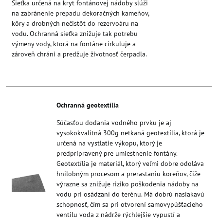
Sieťka určená na kryt fontánovej nádoby slúži
na zabránenie prepadu dekoračných kameňov,
kôry a drobných nečistôt do rezervoáru na
vodu. Ochranná sieťka znižuje tak potrebu
výmeny vody, ktorá na fontáne cirkuluje a
zároveň chráni a predžuje životnosť čerpadla.
Ochranná geotextília
Súčasťou dodania vodného prvku je aj
vysokokvalitná 300g netkaná geotextília, ktorá je
určená na vystlatie výkopu, ktorý je
predpripravený pre umiestnenie fontány.
Geotextília je materiál, ktorý veľmi dobre odoláva
hnilobným procesom a prerastaniu koreňov, čiže
výrazne sa znižuje riziko poškodenia nádoby na
vodu pri osádzaní do terénu. Má dobrú nasiakavú
schopnosť, čím sa pri otvorení samovypúšťacieho
ventilu voda z nádrže rýchlejšie vypustí a