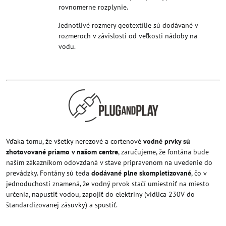
rovnomerne rozplynie.
Jednotlivé rozmery geotextílie sú dodávané v
rozmeroch v závislosti od veľkosti nádoby na
vodu.
Vďaka tomu, že všetky nerezové a cortenové
vodné prvky sú
zhotovované priamo v našom centre
, zaručujeme, že fontána bude
naším zákazníkom odovzdaná v stave pripravenom na uvedenie do
prevádzky. Fontány sú teda
dodávané plne skompletizované
, čo v
jednoduchosti znamená, že vodný prvok stačí umiestniť na miesto
určenia, napustiť vodou, zapojiť do elektriny (vidlica 230V do
štandardizovanej zásuvky) a spustiť.