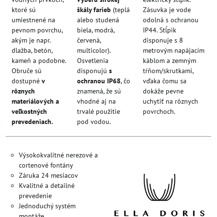
ktoré sú
škály farieb
(teplá
Zásuvka je vode
umiestnené na
alebo studená
odolná s ochranou
pevnom povrchu,
biela, modrá,
IP44. Stĺpik
akým je napr.
červená,
disponuje s 8
dlažba, betón,
multicolor).
metrovým napájacím
kameň a podobne.
Osvetlenia
káblom a zemným
Obruče sú
disponujú
s
tŕňom/skrutkami,
dostupné
v
ochranou IP68
, čo
vďaka čomu sa
rôznych
znamená, že sú
dokáže pevne
materiálových a
vhodné aj na
uchytiť na rôznych
veľkostných
trvalé použitie
povrchoch.
prevedeniach.
pod vodou.
Výsokokvalitné nerezové a
cortenové fontány
Záruka 24 mesiacov
Kvalitné a detailné
prevedenie
Jednoduchý systém
montáže