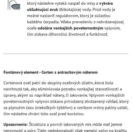
ktorý následne vyteká naspäť do misy a
vytvára
ukľudnujúci zvuk
žblkotajúcej vody. Prúd vody je
možné nastaviť regulátorom, ktorý je súčasťou
každého čerpadla. Vďaka prevedeniu z nehrdzavejúcej
oceľe
odoláva vonkajších poveternostným
vplyvom,
čím získava dlhoročnú životnosť a funkčnosť.
Fontánový element - Corten s antracitovým náterom
Cortenová oceľ patrí do skupiny oceľových zliatin, ktorá bola
navrhnutá tak, aby eliminiovala potrebu vonkajšej starostlivosti a
úpravy, akými sú napríklad nátery, či lakovanie. Vplyvom vonkajších
poveternostných vplyvov získava prirodzený zhrdzavený vzhľad, ktorý
sa plynutím času (niekoľkých týždňov) a vznikom vrstvy patiny ustáli,
čím následne chráni túto oceľ pred koróziou.
Upozornenie:
Štruktúra a povrch lakovaných mís môže mať jemné
nerovnosti a póry. Tieto nedokonalosti však nemajú vplyv na kvalitu