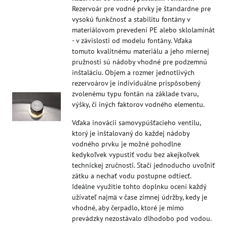
Rezervoár pre vodné prvky je štandardne pre
vysokú funkčnosť a stabilitu fontány v
materiálovom prevedení PE alebo sklolaminát
- v závislosti od modelu fontány. Vďaka
tomuto kvalitnému materiálu a jeho miernej
pružnosti sú nádoby vhodné pre podzemnú
inštaláciu. Objem a rozmer jednotlivých
rezervoárov je individuálne prispôsobený
zvolenému typu fontán na základe tvaru,
výšky, či iných faktorov vodného elementu.
Vďaka inovácii samovypúšťacieho ventilu,
ktorý je inštalovaný do každej nádoby
vodného prvku je možné pohodlne
kedykoľvek vypustiť vodu bez akejkoľvek
technickej zručnosti. Stačí jednoducho uvoľniť
zátku a nechať vodu postupne odtiecť.
Ideálne využitie tohto doplnku ocení každý
užívateľ najmä v čase zimnej údržby, kedy je
vhodné, aby čerpadlo, ktoré je mimo
prevádzky nezostávalo dlhodobo pod vodou.