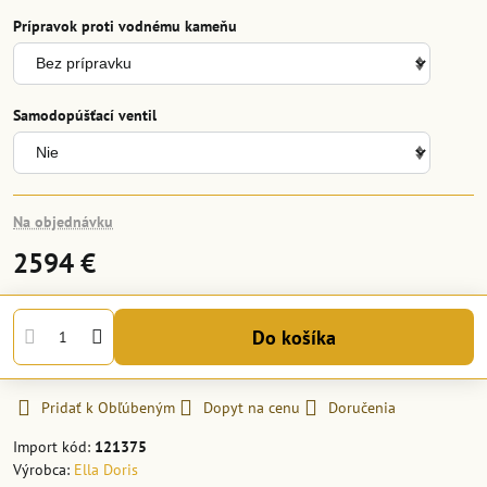
Prípravok proti vodnému kameňu
Samodopúšťací ventil
Na objednávku
2594 €
Do košíka
Pridať k Obľúbeným
Dopyt na cenu
Doručenia
Import kód:
121375
Výrobca:
Ella Doris