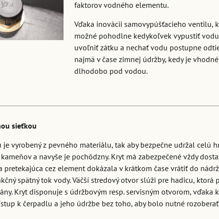
faktorov vodného elementu.
Vďaka inovácii samovypúšťacieho ventilu, k
možné pohodlne kedykoľvek vypustiť vodu b
uvoľniť zátku a nechať vodu postupne odtie
najmä v čase zimnej údržby, kedy je vhodné
dlhodobo pod vodou.
nou sieťkou
u je vyrobený z pevného materiálu, tak aby bezpečne udržal celú
 kameňov a navyše je pochôdzny. Kryt má zabezpečené vždy dosta
a pretekajúca cez element dokázala v krátkom čase vrátiť do nádrže
kčný spätný tok vody. Väčší stredový otvor slúži pre hadicu, ktorá
ány. Kryt disponuje s údržbovým resp. servisným otvorom, vďaka 
stup k čerpadlu a jeho údržbe bez toho, aby bolo nutné rozoberať