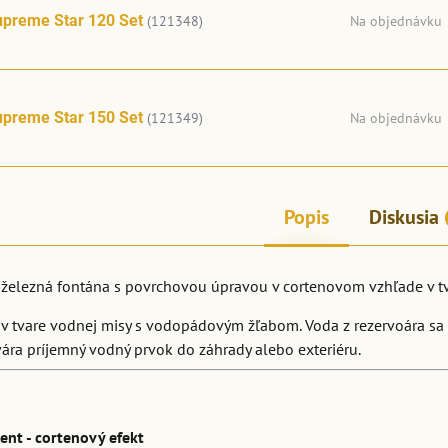
upreme Star 120 Set
(121348)
Na objednávku
upreme Star 150 Set
(121349)
Na objednávku
Popis
Diskusia
železná fontána s povrchovou úpravou v cortenovom vzhľade v 
 v tvare vodnej misy s vodopádovým žľabom. Voda z rezervoára sa
ára príjemný vodný prvok do záhrady alebo exteriéru.
nt - cortenový efekt