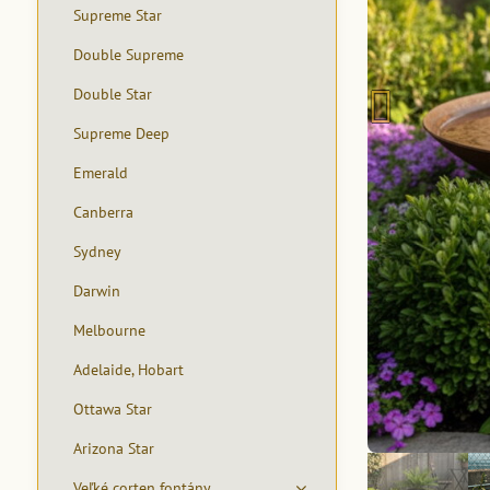
Supreme Star
Double Supreme
Double Star
Supreme Deep
Emerald
Canberra
Sydney
Darwin
Melbourne
Adelaide, Hobart
Ottawa Star
Arizona Star
Veľké corten fontány