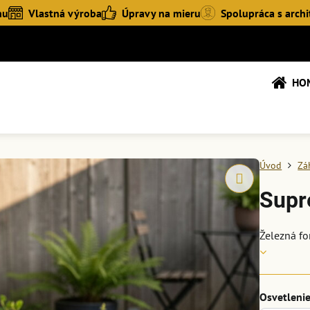
hu
Vlastná výroba
Úpravy na mieru
Spolupráca s archi
HO
Úvod
Zá
Supr
Železná f
Osvetleni