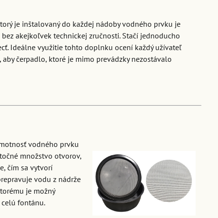
torý je inštalovaný do každej nádoby vodného prvku je
ez akejkoľvek technickej zručnosti. Stačí jednoducho
cť. Ideálne využitie tohto doplnku ocení každý užívateľ
, aby čerpadlo, ktoré je mimo prevádzky nezostávalo
 hmotnosť vodného prvku
točné množstvo otvorov,
, čím sa vytvorí
 prepravuje vodu z nádrže
ktorému je možný
 celú fontánu.