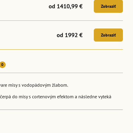
od 1410,99 €
Zobraziť
od 1992 €
Zobraziť
0
tvare misy s vodopádovým žlabom.
 čerpá do misy s cortenovým efektom a následne vyteká