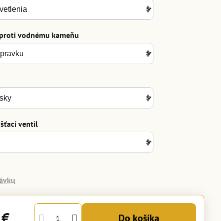
 proti vodnému kameňu
ťací ventil
ávku
 €
Do košíka