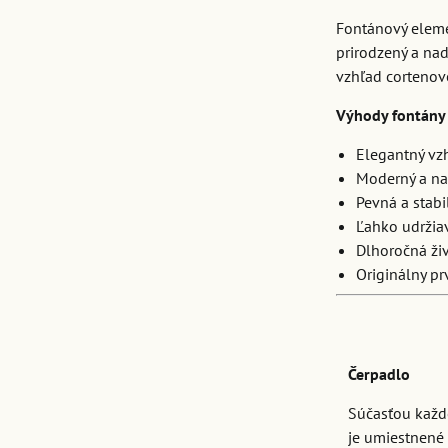
Fontánový eleme
prirodzený a nad
vzhľad cortenove
Výhody fontány
Elegantný vzh
Moderný a na
Pevná a stabi
Ľahko udržia
Dlhoročná ži
Originálny pr
Čerpadlo
Súčasťou každé
je umiestnené 