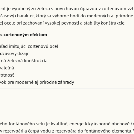
nt je vyrobený zo železa s povrchovou úpravou v cortenovom vzh
časový charakter, ktorý sa výborne hodí do moderných aj prírodne
j ocele pri zachovaní vysokej pevnosti a stability konštrukcie.
 s cortenovým efektom
ľad imitujúci cortenovú oceľ
dčasový dizajn
lná železná konštrukcia
vateľná
votnosť
vok pre moderné aj prírodné záhrady
ho fontánového setu je kvalitné, energeticky úsporné obehové č
v rezervoári a čerpá vodu z rezervoára do fontánového elementu. 