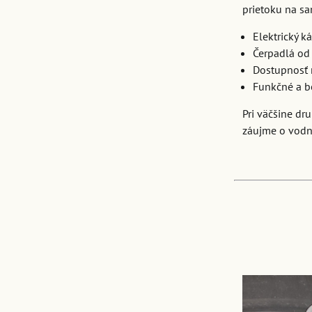
prietoku na s
Elektrický k
Čerpadlá od
Dostupnosť 
Funkčné a be
Pri väčšine dr
záujme o vodn