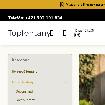
Viac ako 15 rokov na tr
Telefón:
+421 902 191 834
Topfontany
Nákupný košík
0 €
Kategórie
Nerezové fontány
Corten fontány
Queensland
Love Supreme