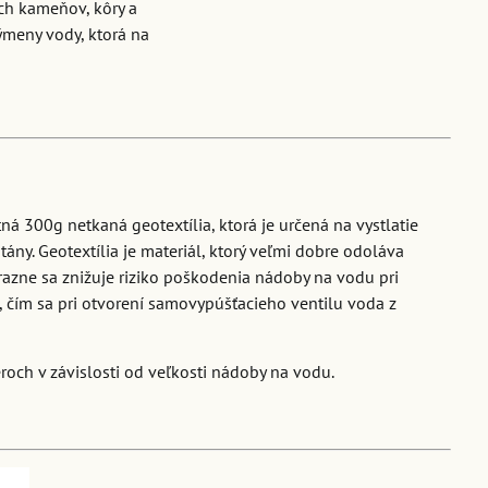
ch kameňov, kôry a
ýmeny vody, ktorá na
á 300g netkaná geotextília, ktorá je určená na vystlatie
ány. Geotextília je materiál, ktorý veľmi dobre odoláva
razne sa znižuje riziko poškodenia nádoby na vodu pri
 čím sa pri otvorení samovypúšťacieho ventilu voda z
roch v závislosti od veľkosti nádoby na vodu.