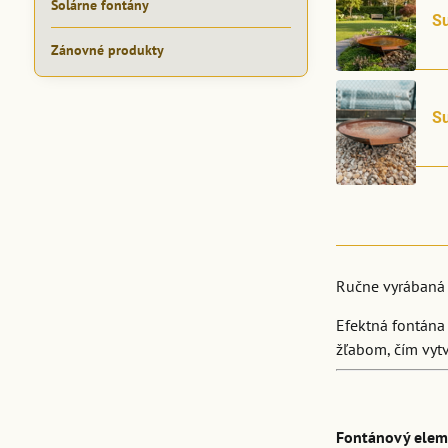
Solárne fontány
S
Zánovné produkty
S
Ručne vyrábaná 
Efektná fontána
žľabom, čím vytv
Fontánový eleme