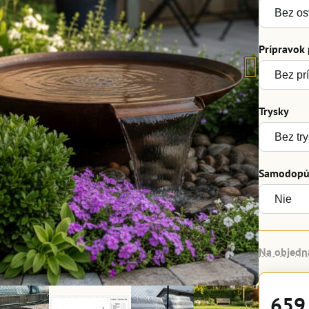
Prípravok
Trysky
Samodopúš
Na objedn
659