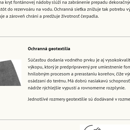
na kryt fontánovej nádoby slúži na zabránenie prepadu dekoračný
tôt do rezervoáru na vodu. Ochranná sieťka znižuje tak potrebu v
uje a zároveň chráni a predžuje životnosť čerpadla.
Ochranná geotextília
Súčasťou dodania vodného prvku je aj vysokokvalitn
výkopu, ktorý je predpripravený pre umiestnenie font
hnilobným procesom a prerastaniu koreňov, čiže vý
osádzaní do terénu. Má dobrú nasiakavú schopnosť,
nádrže rýchlejšie vypustí a rovnomerne rozplynie.
Jednotlivé rozmery geotextílie sú dodávané v rozme