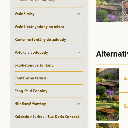
Vodné misy
Vodné brány/clony na mieru
Kamenné fontány do záhrady
Alternat
Potoky a vodopády
Sklobetónové fontány
Fontány na terasu
Su
Feng Shui Fontány
Hliníkové fontány
S
Kolekcia návrhov - Ella Doris Concept