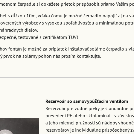
amotnom čerpadle si dokážete prietok prispôsobiť priamo Vašim p
ábel s dĺžkou 10m, vďaka čomu je možné čerpadlo napojiť aj na vä
 overených výrobcov s vysokou spoľahlivosťou a minimálnou pot
náhradných dielov.
zpečné, testované s certifikátom TÜV!
uhov fontán je možné za príplatok inštalovať solárne čerpadlo s v
ý prvok na solárny pohon nás prosím kontaktujte.
Rezervoár so samovypúšťacím ventilom
Rezervoár pre vodné prvky je štandardne pr
prevedení PE alebo sklolaminát - v závislo
a jeho miernej pružnosti sú nádoby vhodné
rezervoárov je individuálne prispôsobený z