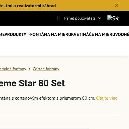
✕
tektmi a realizátormi záhrad
Panel používateľa
ME
PRODUKTY
FONTÁNA NA MIERU
KVETINÁČE NA MIERU
VODNÉ
hradné fontány
Corten fontány
eme Star 80 Set
ontána s cortenovým efektom s priemerom 80 cm.
Čítajte viac
e