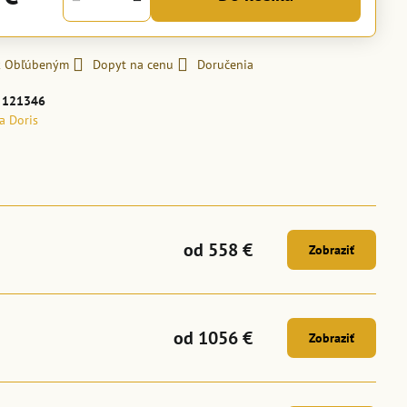
 k Obľúbeným
Dopyt na cenu
Doručenia
:
121346
la Doris
od 558 €
Zobraziť
od 1056 €
Zobraziť