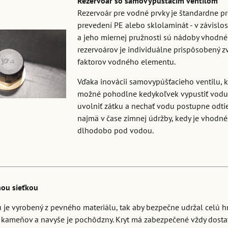
Rezervoár so samovypúšťacím ventilom
Rezervoár pre vodné prvky je štandardne pr
prevedení PE alebo sklolaminát - v závislo
a jeho miernej pružnosti sú nádoby vhodné
rezervoárov je individuálne prispôsobený z
faktorov vodného elementu.
Vďaka inovácii samovypúšťacieho ventilu, k
možné pohodlne kedykoľvek vypustiť vodu b
uvolniť zátku a nechať vodu postupne odtie
najmä v čase zimnej údržby, kedy je vhodné
dlhodobo pod vodou.
nou sieťkou
u je vyrobený z pevného materiálu, tak aby bezpečne udržal celú
 kameňov a navyše je pochôdzny. Kryt má zabezpečené vždy dosta