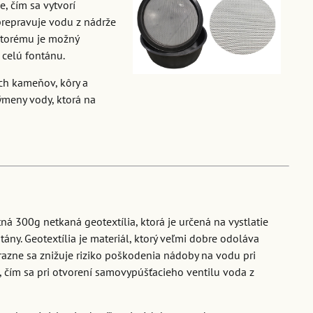
, čím sa vytvorí
 prepravuje vodu z nádrže
ktorému je možný
 celú fontánu.
ch kameňov, kôry a
ýmeny vody, ktorá na
á 300g netkaná geotextília, ktorá je určená na vystlatie
ány. Geotextília je materiál, ktorý veľmi dobre odoláva
razne sa znižuje riziko poškodenia nádoby na vodu pri
 čím sa pri otvorení samovypúšťacieho ventilu voda z