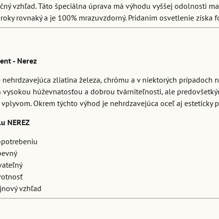
čný vzhľad. Táto špeciálna úprava má výhodu vyššej odolnosti ma
roky rovnaký a je 100% mrazuvzdorný. Pridaním osvetlenie získa f
ent - Nerez
 nehrdzavejúca zliatina železa, chrómu a v niektorých prípadoch nik
n vysokou húževnatosťou a dobrou tvárniteľnosti, ale predovšet
plyvom. Okrem týchto výhod je nehrdzavejúca oceľ aj esteticky prí
lu NEREZ
opotrebeniu
pevný
vateľný
votnosť
jnový vzhľad