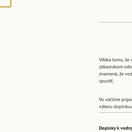
Vďaka tomu, že 
zákazníkom odov
znamená, že vodn
spustiť.
Vo väčšine prípa
výberu doplnku
Doplnky k vod