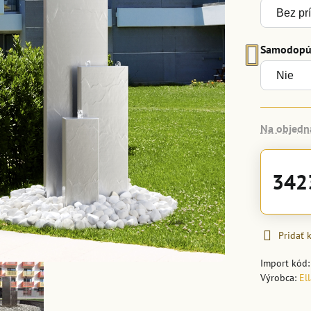
Samodopúš
Na objedn
342
Pridať
Import kód
Výrobca:
El