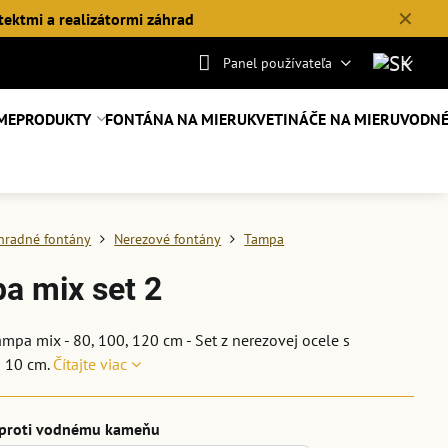
✕
tektmi a realizátormi záhrad
Panel používateľa
ME
PRODUKTY
FONTÁNA NA MIERU
KVETINÁČE NA MIERU
VODNÉ
hradné fontány
Nerezové fontány
Tampa
a mix set 2
mpa mix - 80, 100, 120 cm - Set z nerezovej ocele s
 10 cm.
Čítajte viac
 proti vodnému kameňu