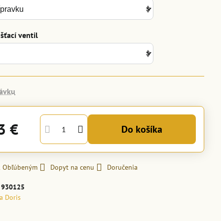
ťací ventil
ávku
3 €
Do košíka
 k Obľúbeným
Dopyt na cenu
Doručenia
:
930125
la Doris