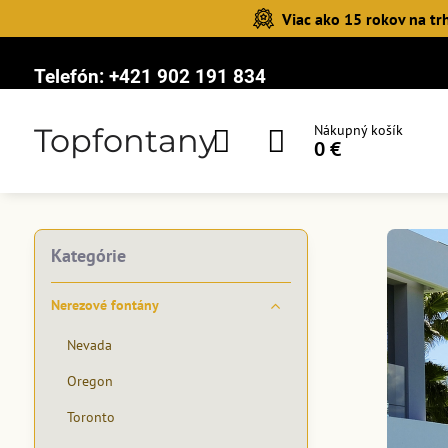
Viac ako 15 rokov na tr
Telefón:
+421 902 191 834
Topfontany
Nákupný košík
0 €
Kategórie
Nerezové fontány
Nevada
Oregon
Toronto