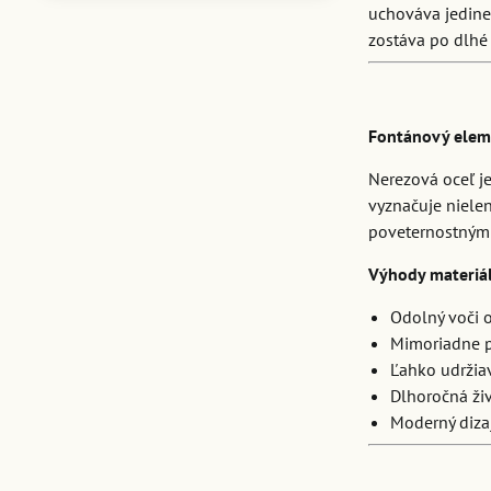
uchováva jedine
zostáva po dlhé 
Fontánový elem
Nerezová oceľ je
vyznačuje niele
poveternostným v
Výhody materiá
Odolný voči 
Mimoriadne 
Ľahko udržia
Dlhoročná ži
Moderný diza