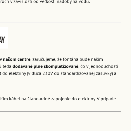
roch v závislosti od veľkosti nádoby na vodu.
v našom centre
, zaručujeme, že fontána bude naším
ú teda
dodávané plne skompletizované
, čo v jednoduchosti
ť do elektriny (vidlica 230V do štandardizovanej zásuvky) a
10m kábel na štandardné zapojenie do elektriny. V prípade