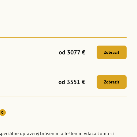
od 3077 €
Zobraziť
od 3551 €
Zobraziť
0
špeciálne upravený brúsením a leštením vďaka čomu si