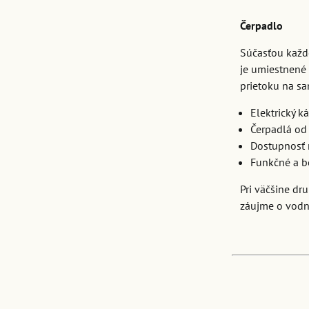
Čerpadlo
Súčasťou každé
je umiestnené 
prietoku na s
Elektrický k
Čerpadlá od
Dostupnosť 
Funkčné a be
Pri väčšine dr
záujme o vodn