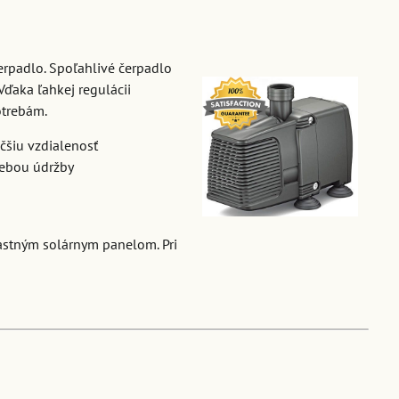
erpadlo. Spoľahlivé čerpadlo
Vďaka ľahkej regulácii
otrebám.
čšiu vzdialenosť
rebou údržby
lastným solárnym panelom. Pri