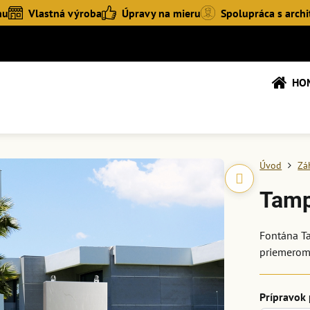
hu
Vlastná výroba
Úpravy na mieru
Spolupráca s archi
HO
Úvod
Zá
Tamp
Fontána Ta
priemerom
Prípravok