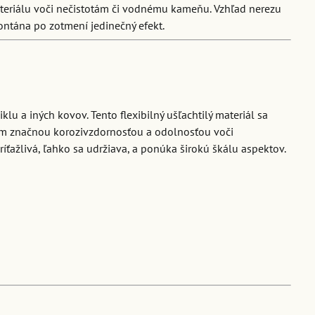
teriálu voči nečistotám či vodnému kameňu. Vzhľad nerezu
ontána po zotmení jedinečný efekt.
lu a iných kovov. Tento flexibilný ušľachtilý materiál sa
kým značnou korozivzdornosťou a odolnosťou voči
ťažlivá, ľahko sa udržiava, a ponúka širokú škálu aspektov.