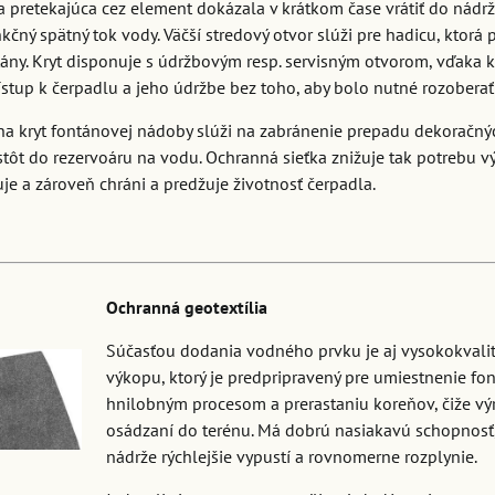
a pretekajúca cez element dokázala v krátkom čase vrátiť do nádrže
kčný spätný tok vody. Väčší stredový otvor slúži pre hadicu, ktorá
ány. Kryt disponuje s údržbovým resp. servisným otvorom, vďaka 
stup k čerpadlu a jeho údržbe bez toho, aby bolo nutné rozoberať
na kryt fontánovej nádoby slúži na zabránenie prepadu dekoračný
tôt do rezervoáru na vodu. Ochranná sieťka znižuje tak potrebu v
uje a zároveň chráni a predžuje životnosť čerpadla.
Ochranná geotextília
Súčasťou dodania vodného prvku je aj vysokokvalitn
výkopu, ktorý je predpripravený pre umiestnenie font
hnilobným procesom a prerastaniu koreňov, čiže vý
osádzaní do terénu. Má dobrú nasiakavú schopnosť,
nádrže rýchlejšie vypustí a rovnomerne rozplynie.