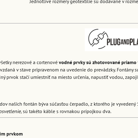
Jednotlivé rozmery geotextílie sú dodávané v rozme
všetky nerezové a cortenové
vodné prvky sú zhotovované priamo 
zdaná v stave pripravenom na uvedenie do prevádzky. Fontány s
ý prvok stačí umiestniť na miesto určenia, napustiť vodou, zapoji
dov našich fontán býva súčasťou čerpadlo, z ktorého je vyvedený 
osvetlenie
, sú takéto káble s rovnakou prípojkou dva.
ným prvkom