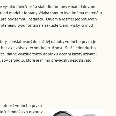
e vysokú funkčnosť a stabilitu fontány v materiálovom
sti od modelu fontány. Vďaka tomuto kvalitnému materiálu
 pre podzemnú inštaláciu. Objem a rozmer jednotlivých
volenému typu fontán na základe tvaru, výšky, či iných
torý je inštalovaný do každej nádoby vodného prvku je
ez akejkoľvek technickej zručnosti. Stačí jednoducho
cť. Idálne využitie tohto doplnku ocenní každý užívateľ
, aby čerpadlo, ktoré je mimo prevádzky nezostávalo
 hmotnosť vodného prvku
točné množstvo otvorov,