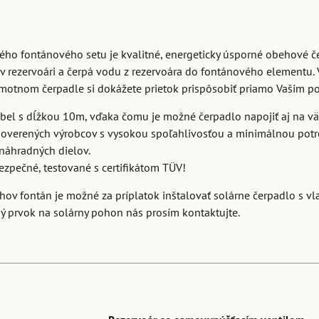
ho fontánového setu je kvalitné, energeticky úsporné obehové č
v rezervoári a čerpá vodu z rezervoára do fontánového elementu. 
amotnom čerpadle si dokážete prietok prispôsobiť priamo Vašim p
ábel s dĺžkou 10m, vďaka čomu je možné čerpadlo napojiť aj na vä
 overených výrobcov s vysokou spoľahlivosťou a minimálnou pot
náhradných dielov.
zpečné, testované s certifikátom TÜV!
uhov fontán je možné za príplatok inštalovať solárne čerpadlo s v
ý prvok na solárny pohon nás prosím kontaktujte.