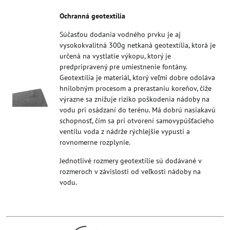
Ochranná geotextília
Súčasťou dodania vodného prvku je aj
vysokokvalitná 300g netkaná geotextília, ktorá je
určená na vystlatie výkopu, ktorý je
predpripravený pre umiestnenie fontány.
Geotextília je materiál, ktorý veľmi dobre odoláva
hnilobným procesom a prerastaniu koreňov, čiže
výrazne sa znižuje riziko poškodenia nádoby na
vodu pri osádzaní do terénu. Má dobrú nasiakavú
schopnosť, čím sa pri otvorení samovypúšťacieho
ventilu voda z nádrže rýchlejšie vypustí a
rovnomerne rozplynie.
Jednotlivé rozmery geotextílie sú dodávané v
rozmeroch v závislosti od veľkosti nádoby na
vodu.