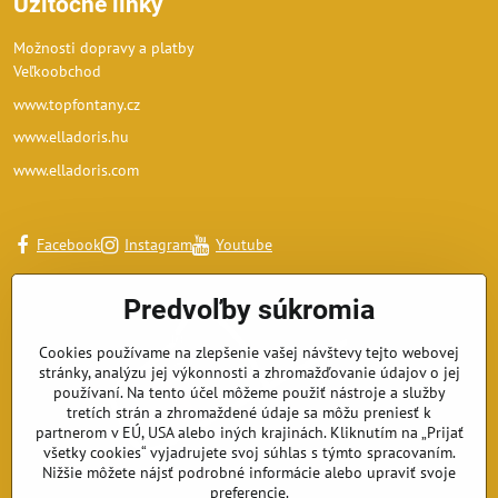
Užitočné linky
Možnosti dopravy a platby
Veľkoobchod
www.topfontany.cz
www.elladoris.hu
www.elladoris.com
Facebook
Instagram
Youtube
Predvoľby súkromia
Cookies používame na zlepšenie vašej návštevy tejto webovej
stránky, analýzu jej výkonnosti a zhromažďovanie údajov o jej
používaní. Na tento účel môžeme použiť nástroje a služby
tretích strán a zhromaždené údaje sa môžu preniesť k
partnerom v EÚ, USA alebo iných krajinách. Kliknutím na „Prijať
všetky cookies“ vyjadrujete svoj súhlas s týmto spracovaním.
Nižšie môžete nájsť podrobné informácie alebo upraviť svoje
preferencie.