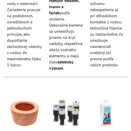
rôznych veľkostí,
vody v rezervoári.
ochranu
tvarov a
Zariadenie pracuje
zabezpečenia aj
farieb
podľa
na podobnom,
pri dlhodobom
zvolenia.
osvedčenom a
kontakte s vodou.
Dekoračné kamene
jednoduchom
Jednotlivé hlavice
sa umiestňujú
princípe, ako
su nastaviteľné, čo
priamo na kryt
dopúšťanie
umožnuje
nádoby, respektíve
záchodovej nádoby
nasmerovať
okolo vodného
s vodou do
svetelný lúč
elementu a majú
maximálneho tlaku
presne podľa
čisto
estetický
5 barov.
vašich predstáv.
význam
.