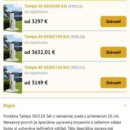
Tampa 30 40|60|80 Set
(930115)
Na objednávku
od 3297 €
Zobraziť
Tampa 30 60|80|100 Set
(930116)
Na objednávku
od 3632,01 €
Zobraziť
Tampa 40 40|80|120 Set
(930121)
Na objednávku
od 3149 €
Zobraziť
Popis
Fontána Tampa 30/120 Set z nerezovej ocele s priemerom 10 cm.
Nerezový povrch je špeciálne upravený brúsením a leštením vďaka
čomu si uchováva jedinečný vzhľad. Táto špeciálna úprava má