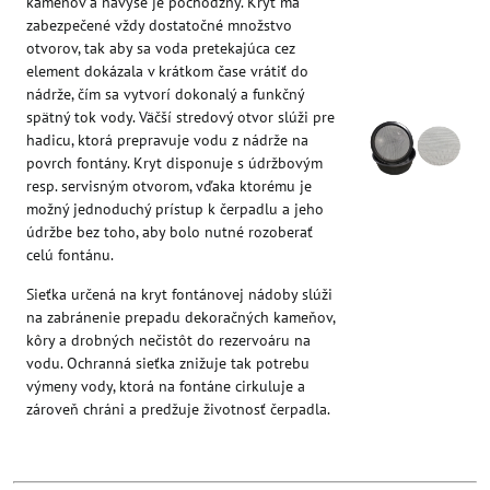
kameňov a navyše je pochôdzny. Kryt má
zabezpečené vždy dostatočné množstvo
otvorov, tak aby sa voda pretekajúca cez
element dokázala v krátkom čase vrátiť do
nádrže, čím sa vytvorí dokonalý a funkčný
spätný tok vody. Väčší stredový otvor slúži pre
hadicu, ktorá prepravuje vodu z nádrže na
povrch fontány. Kryt disponuje s údržbovým
resp. servisným otvorom, vďaka ktorému je
možný jednoduchý prístup k čerpadlu a jeho
údržbe bez toho, aby bolo nutné rozoberať
celú fontánu.
Sieťka určená na kryt fontánovej nádoby slúži
na zabránenie prepadu dekoračných kameňov,
kôry a drobných nečistôt do rezervoáru na
vodu. Ochranná sieťka znižuje tak potrebu
výmeny vody, ktorá na fontáne cirkuluje a
zároveň chráni a predžuje životnosť čerpadla.