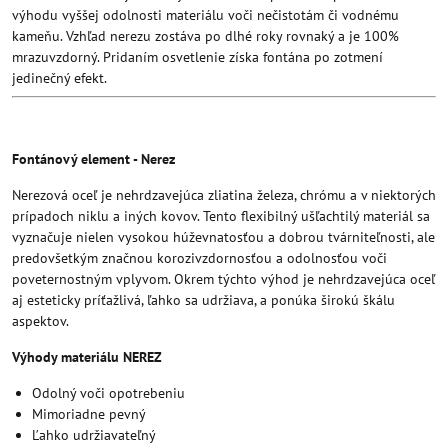
výhodu vyššej odolnosti materiálu voči nečistotám či vodnému
kameňu. Vzhľad nerezu zostáva po dlhé roky rovnaký a je 100%
mrazuvzdorný. Pridaním osvetlenie získa fontána po zotmení
jedinečný efekt.
Fontánový element - Nerez
Nerezová oceľ je nehrdzavejúca zliatina železa, chrómu a v niektorých
prípadoch niklu a iných kovov. Tento flexibilný ušľachtilý materiál sa
vyznačuje nielen vysokou húževnatosťou a dobrou tvárniteľnosti, ale
predovšetkým značnou korozivzdornosťou a odolnosťou voči
poveternostným vplyvom. Okrem týchto výhod je nehrdzavejúca oceľ
aj esteticky príťažlivá, ľahko sa udržiava, a ponúka širokú škálu
aspektov.
Výhody materiálu NEREZ
Odolný voči opotrebeniu
Mimoriadne pevný
Ľahko udržiavateľný