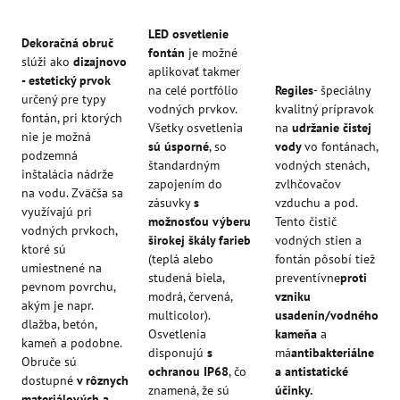
LED osvetlenie
Dekoračná obruč
fontán
je možné
slúži ako
dizajnovo
aplikovať takmer
- estetický prvok
na celé portfólio
Regiles
- špeciálny
určený pre typy
vodných prvkov.
kvalitný prípravok
fontán, pri ktorých
Všetky osvetlenia
na
udržanie čistej
nie je možná
sú úsporné
, so
vody
vo fontánach,
podzemná
štandardným
vodných stenách,
inštalácia nádrže
zapojením do
zvlhčovačov
na vodu. Zväčša sa
zásuvky
s
vzduchu a pod.
využívajú pri
možnosťou výberu
Tento čistič
vodných prvkoch,
širokej škály farieb
vodných stien a
ktoré sú
(teplá alebo
fontán pôsobí tiež
umiestnené na
studená biela,
preventívne
proti
pevnom povrchu,
modrá, červená,
vzniku
akým je napr.
multicolor).
usadenín/vodného
dlažba, betón,
Osvetlenia
kameňa
a
kameň a podobne.
disponujú
s
má
antibakteriálne
Obruče sú
ochranou IP68
, čo
a antistatické
dostupné
v rôznych
znamená, že sú
účinky.
materiálových a