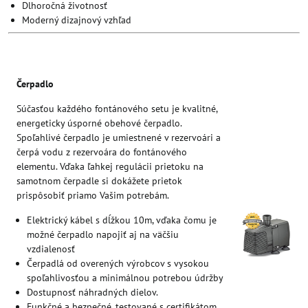
Dlhoročná životnosť
Moderný dizajnový vzhľad
Čerpadlo
Súčasťou každého fontánového setu je kvalitné,
energeticky úsporné obehové čerpadlo.
Spoľahlivé čerpadlo je umiestnené v rezervoári a
čerpá vodu z rezervoára do fontánového
elementu. Vďaka ľahkej regulácii prietoku na
samotnom čerpadle si dokážete prietok
prispôsobiť priamo Vašim potrebám.
Elektrický kábel s dĺžkou 10m, vďaka čomu je
možné čerpadlo napojiť aj na väčšiu
vzdialenosť
Čerpadlá od overených výrobcov s vysokou
spoľahlivosťou a minimálnou potrebou údržby
Dostupnosť náhradných dielov.
Funkčné a bezpečné, testované s certifikátom