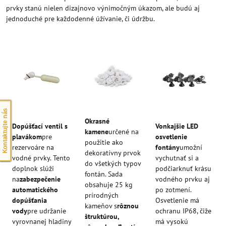
prvky stanú nielen dizajnovo výnimočným úkazom, ale budú aj
jednoduché pre každodenné úžívanie, či údržbu.
Kontaktujte nás
Okrasné
Dopúšťací ventil s
Vonkajšie LED
kamene
určené na
plavákom
pre
osvetlenie
použitie ako
rezervoáre na
fontány
umožní
dekoratívny prvok
vodné prvky. Tento
vychutnať si a
do všetkých typov
doplnok slúži
podčiarknuť krásu
fontán. Sada
na
zabezpečenie
vodného prvku aj
obsahuje 25 kg
automatického
po zotmení.
prírodných
dopúšťania
Osvetlenie má
kameňov s
rôznou
vody
pre udržanie
ochranu IP68, čiže
štruktúrou,
vyrovnanej hladiny
má vysokú