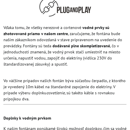
Vďaka tomu, že všetky nerezové a cortenové
vodné prvky sú
zhotovované priamo v našom centre
, zaručujeme, že fontána bude
naším zákazníkom odovzdaná v stave pripravenom na uvedenie do
prevádzky. Fontány sú teda
dodávané plne skompletizované
, čo v
jednoduchosti znamená, že vodný prvok stačí umiestniť na miesto
určenia, napustiť vodou, zapojiť do elektriny (vidlica 230V do
štandardizovanej zásuvky) a spustiť.
Vo väčšine prípadov našich fontán býva súčasťou čerpadlo, z ktorého
je vyvedený 10m kábel na štandardné zapojenie do elektriny. V
prípade výberu doplnku
osvetlenie
, sú takéto káble s rovnakou
prípojkou dva.
Doplnky k vodným prvkom
K naším fontánam ponúkamé širokú možnosť doplnkov, čím sa vodné