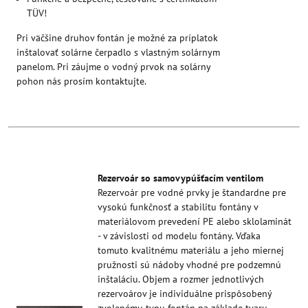
TÜV!
Pri väčšine druhov fontán je možné za príplatok
inštalovať solárne čerpadlo s vlastným solárnym
panelom. Pri záujme o vodný prvok na solárny
pohon nás prosím kontaktujte.
Rezervoár so samovypúšťacím ventilom
Rezervoár pre vodné prvky je štandardne pre
vysokú funkčnosť a stabilitu fontány v
materiálovom prevedení PE alebo sklolaminát
- v závislosti od modelu fontány. Vďaka
tomuto kvalitnému materiálu a jeho miernej
pružnosti sú nádoby vhodné pre podzemnú
inštaláciu. Objem a rozmer jednotlivých
rezervoárov je individuálne prispôsobený
zvolenému typu fontán na základe tvaru,