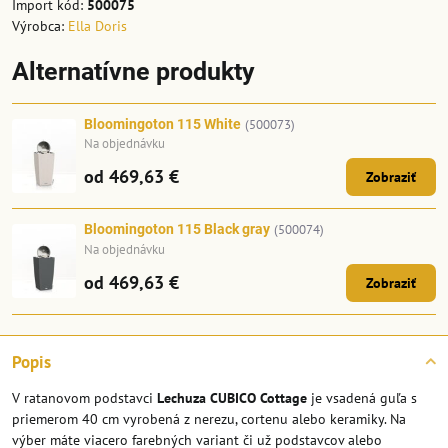
Import kód:
500075
Výrobca:
Ella Doris
Alternatívne produkty
Bloomingoton 115 White
(500073)
Na objednávku
od 469,63 €
Zobraziť
Bloomingoton 115 Black gray
(500074)
Na objednávku
od 469,63 €
Zobraziť
Popis
V ratanovom podstavci
Lechuza CUBICO Cottage
je vsadená guľa s
priemerom 40 cm vyrobená z nerezu, cortenu alebo keramiky. Na
výber máte viacero farebných variant či už podstavcov alebo