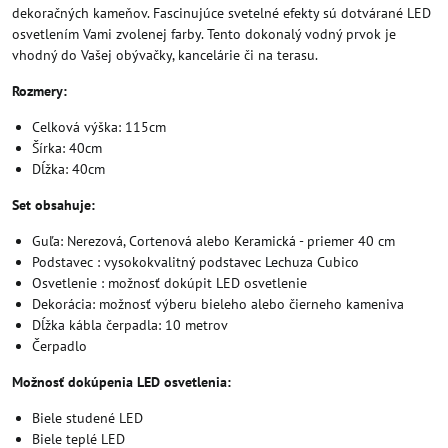
dekoračných kameňov. Fascinujúce svetelné efekty sú dotvárané LED
osvetlením Vami zvolenej farby. Tento dokonalý vodný prvok je
vhodný do Vašej obývačky, kancelárie či na terasu.
Rozmery:
Celková výška: 115cm
Šírka: 40cm
Dĺžka: 40cm
Set obsahuje:
Guľa: Nerezová, Cortenová alebo Keramická - priemer 40 cm
Podstavec : vysokokvalitný podstavec Lechuza Cubico
Osvetlenie : možnosť dokúpit LED osvetlenie
Dekorácia: možnosť výberu bieleho alebo čierneho kameniva
Dĺžka kábla čerpadla: 10 metrov
Čerpadlo
Možnosť dokúpenia LED osvetlenia:
Biele studené LED
Biele teplé LED