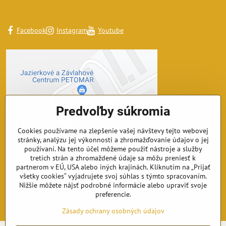
Facebook
Instagram
Youtube
Predvoľby súkromia
Cookies používame na zlepšenie vašej návštevy tejto webovej
stránky, analýzu jej výkonnosti a zhromažďovanie údajov o jej
používaní. Na tento účel môžeme použiť nástroje a služby
tretích strán a zhromaždené údaje sa môžu preniesť k
partnerom v EÚ, USA alebo iných krajinách. Kliknutím na „Prijať
všetky cookies“ vyjadrujete svoj súhlas s týmto spracovaním.
Nižšie môžete nájsť podrobné informácie alebo upraviť svoje
©
2026
Copyright
preferencie.
Predvoľby súkromia
Zásady ochrany osobných údajov
Vytvorené pomocou:
BiznisWeb.sk
Zásady ochrany osobných údajov