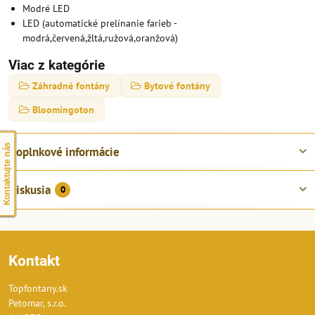
Modré LED
LED (automatické prelínanie farieb -
modrá,červená,žltá,ružová,oranžová)
Viac z kategórie
Záhradné fontány
Bytové fontány
Bloomingoton
Kontaktujte nás
Doplnkové informácie
Diskusia
0
Kontakt
Topfontany.sk
Petomar, s.r.o.