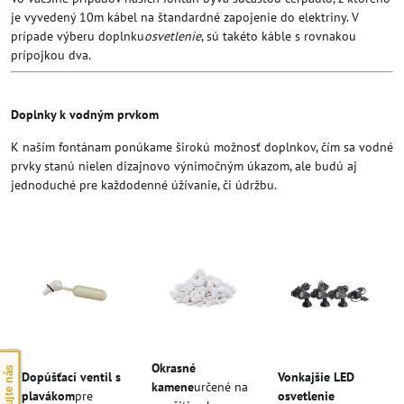
je vyvedený 10m kábel na štandardné zapojenie do elektriny. V
prípade výberu doplnku
osvetlenie
, sú takéto káble s rovnakou
prípojkou dva.
Doplnky k vodným prvkom
K naším fontánam ponúkame širokú možnosť doplnkov, čím sa vodné
prvky stanú nielen dizajnovo výnimočným úkazom, ale budú aj
jednoduché pre každodenné úžívanie, či údržbu.
Okrasné
Dopúšťací ventil s
Vonkajšie LED
kamene
určené na
plavákom
pre
osvetlenie