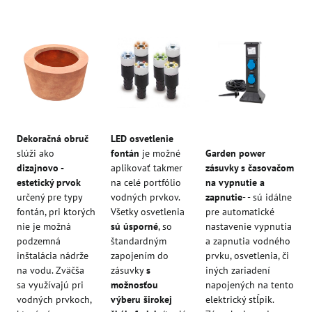
Dekoračná obruč
LED osvetlenie
slúži ako
fontán
je možné
Garden power
dizajnovo -
aplikovať takmer
zásuvky s časovačom
estetický prvok
na celé portfólio
na vypnutie a
určený pre typy
vodných prvkov.
zapnutie
- - sú idálne
fontán, pri ktorých
Všetky osvetlenia
pre automatické
nie je možná
sú úsporné
, so
nastavenie vypnutia
podzemná
štandardným
a zapnutia vodného
inštalácia nádrže
zapojením do
prvku, osvetlenia, či
na vodu. Zväčša
zásuvky
s
iných zariadení
sa využívajú pri
možnosťou
napojených na tento
vodných prvkoch,
výberu širokej
elektrický stĺpik.