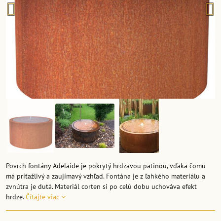
Povrch fontány Adelaide je pokrytý hrdzavou patinou, vďaka čomu
má príťažlivý a zaujímavý vzhľad. Fontána je z ľahkého materiálu a
zvnútra je dutá. Materiál corten si po celú dobu uchováva efekt
hrdze.
Čítajte viac