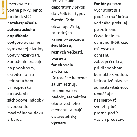
Kontaktujte nás
použitie ako
rezervoáre na
fontány
umožní
dekoratívny prvok
vodné prvky. Tento
vychutnať si a
do všetkých typov
doplnok slúži
podčiarknuť krásu
fontán. Sada
na
zabezpečenie
vodného prvku aj
obsahuje 25 kg
automatického
po zotmení.
prírodných
dopúšťania
Osvetlenie má
kameňov s
rôznou
vody
pre udržanie
ochranu IP68, čiže
štruktúrou,
vyrovnanej hladiny
má vysokú
rôznych veľkostí,
vody v rezervoári.
ochranu
tvarov a
Zariadenie pracuje
zabezpečenia aj
farieb
podľa
na podobnom,
pri dlhodobom
zvolenia.
osvedčenom a
kontakte s vodou.
Dekoračné kamene
jednoduchom
Jednotlivé hlavice
sa umiestňujú
princípe, ako
su nastaviteľné, čo
priamo na kryt
dopúšťanie
umožňuje
nádoby, respektíve
záchodovej nádoby
nasmerovať
okolo vodného
s vodou do
svetelný lúč
elementu a majú
maximálneho tlaku
presne podľa
čisto
estetický
5 barov.
vašich predstáv.
význam
.