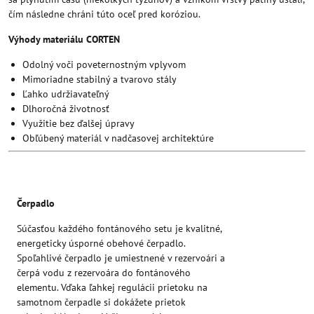
čím následne chráni túto oceľ pred koróziou.
Výhody materiálu CORTEN
Odolný voči poveternostným vplyvom
Mimoriadne stabilný a tvarovo stály
Ľahko udržiavateľný
Dlhoročná životnosť
Využitie bez ďalšej úpravy
Obľúbený materiál v nadčasovej architektúre
Čerpadlo
Súčasťou každého fontánového setu je kvalitné,
energeticky úsporné obehové čerpadlo.
Spoľahlivé čerpadlo je umiestnené v rezervoári a
čerpá vodu z rezervoára do fontánového
elementu. Vďaka ľahkej regulácii prietoku na
samotnom čerpadle si dokážete prietok