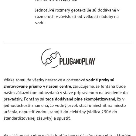
Jednotlivé rozmery geotextílie sú dodávané v
rozmeroch v závislosti od veľkosti nádoby na
vodu.
Vďaka tomu, že všetky nerezové a cortenové
vodné prvky sú
zhotovované priamo v našom centre
, zaručujeme, že fontána bude
naším zákazníkom odovzdaná v stave pripravenom na uvedenie do
prevádzky. Fontány sú teda
dodávané plne skompletizované
, čo v
jednoduchosti znamená, že vodný prvok stačí umiestniť na miesto
určenia, napustiť vodou, zapojiť do elektriny (vidlica 230V do
štandardizovanej zásuvky) a spustiť.
Vo väčšine prípadov našich fontán býva súčasťou čerpadlo, z ktorého