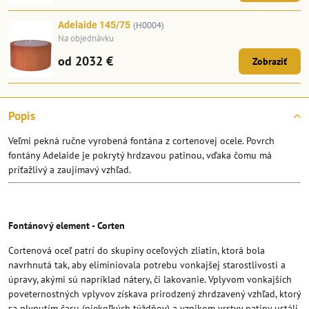
Adelaide 145/75
(H0004)
Na objednávku
od 2032 €
Zobraziť
Popis
Veľmi pekná ručne vyrobená fontána z cortenovej ocele. Povrch
fontány Adelaide je pokrytý hrdzavou patinou, vďaka čomu má
príťažlivý a zaujímavý vzhľad.
Fontánový element - Corten
Cortenová oceľ patrí do skupiny oceľových zliatin, ktorá bola
navrhnutá tak, aby eliminiovala potrebu vonkajšej starostlivosti a
úpravy, akými sú napríklad nátery, či lakovanie. Vplyvom vonkajších
poveternostných vplyvov získava prirodzený zhrdzavený vzhľad, ktorý
sa plynutím času (niekoľkých týždňov) a vznikom vrstvy patiny ustáli,