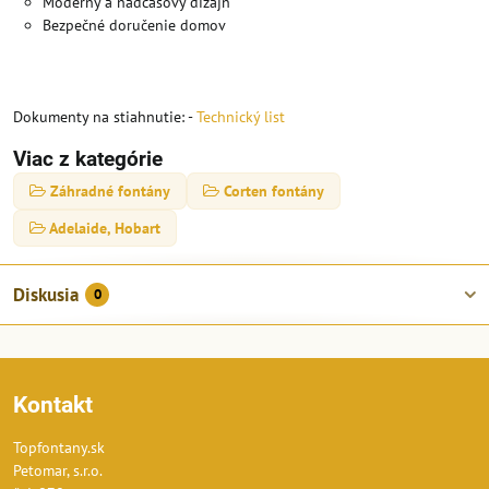
Moderný a nadčasový dizajn
Bezpečné doručenie domov
Dokumenty na stiahnutie: -
Technický list
Viac z kategórie
Záhradné fontány
Corten fontány
Adelaide, Hobart
Diskusia
0
Kontakt
Topfontany.sk
Petomar, s.r.o.