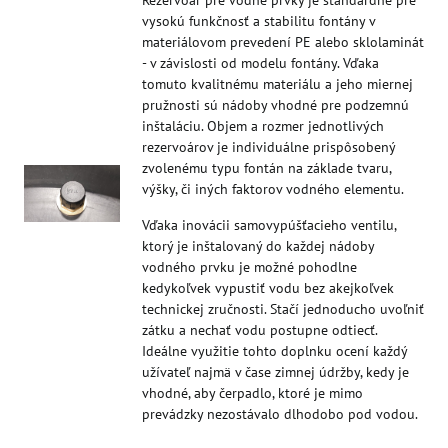
Rezervoár pre vodné prvky je štandardne pre
vysokú funkčnosť a stabilitu fontány v
materiálovom prevedení PE alebo sklolaminát
- v závislosti od modelu fontány. Vďaka
tomuto kvalitnému materiálu a jeho miernej
pružnosti sú nádoby vhodné pre podzemnú
inštaláciu. Objem a rozmer jednotlivých
rezervoárov je individuálne prispôsobený
zvolenému typu fontán na základe tvaru,
výšky, či iných faktorov vodného elementu.
Vďaka inovácii samovypúšťacieho ventilu,
ktorý je inštalovaný do každej nádoby
vodného prvku je možné pohodlne
kedykoľvek vypustiť vodu bez akejkoľvek
technickej zručnosti. Stačí jednoducho uvoľniť
zátku a nechať vodu postupne odtiecť.
Ideálne využitie tohto doplnku ocení každý
užívateľ najmä v čase zimnej údržby, kedy je
vhodné, aby čerpadlo, ktoré je mimo
prevádzky nezostávalo dlhodobo pod vodou.