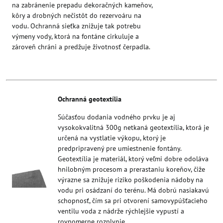
na zabránenie prepadu dekoračných kameňov,
kôry a drobných nečistôt do rezervoáru na
vodu. Ochranná sieťka znižuje tak potrebu
výmeny vody, ktorá na fontáne cirkuluje a
zároveň chráni a predžuje životnosť čerpadla.
Ochranná geotextília
Súčasťou dodania vodného prvku je aj
vysokokvalitná 300g netkaná geotextília, ktorá je
určená na vystlatie výkopu, ktorý je
predpripravený pre umiestnenie fontány.
Geotextília je materiál, ktorý veľmi dobre odoláva
hnilobným procesom a prerastaniu koreňov, čiže
výrazne sa znižuje riziko poškodenia nádoby na
vodu pri osádzaní do terénu. Má dobrú nasiakavú
schopnosť, čím sa pri otvorení samovypúšťacieho
ventilu voda z nádrže rýchlejšie vypustí a
rovnomerne rozplynie.