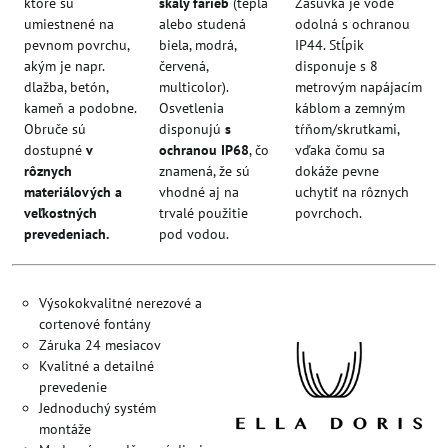
ktoré sú
škály farieb
(teplá
Zásuvka je vode
umiestnené na
alebo studená
odolná s ochranou
pevnom povrchu,
biela, modrá,
IP44. Stĺpik
akým je napr.
červená,
disponuje s 8
dlažba, betón,
multicolor).
metrovým napájacím
kameň a podobne.
Osvetlenia
káblom a zemným
Obruče sú
disponujú
s
tŕňom/skrutkami,
dostupné
v
ochranou IP68
, čo
vďaka čomu sa
rôznych
znamená, že sú
dokáže pevne
materiálových a
vhodné aj na
uchytiť na rôznych
veľkostných
trvalé použitie
povrchoch.
prevedeniach.
pod vodou.
Výsokokvalitné nerezové a
cortenové fontány
Záruka 24 mesiacov
Kvalitné a detailné
prevedenie
Jednoduchý systém
montáže