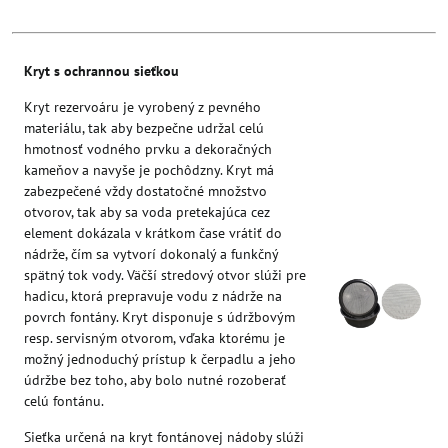
Kryt s ochrannou sieťkou
Kryt rezervoáru je vyrobený z pevného
materiálu, tak aby bezpečne udržal celú
hmotnosť vodného prvku a dekoračných
kameňov a navyše je pochôdzny. Kryt má
zabezpečené vždy dostatočné množstvo
otvorov, tak aby sa voda pretekajúca cez
element dokázala v krátkom čase vrátiť do
nádrže, čím sa vytvorí dokonalý a funkčný
spätný tok vody. Väčší stredový otvor slúži pre
hadicu, ktorá prepravuje vodu z nádrže na
povrch fontány. Kryt disponuje s údržbovým
resp. servisným otvorom, vďaka ktorému je
možný jednoduchý prístup k čerpadlu a jeho
údržbe bez toho, aby bolo nutné rozoberať
celú fontánu.
Sieťka určená na kryt fontánovej nádoby slúži