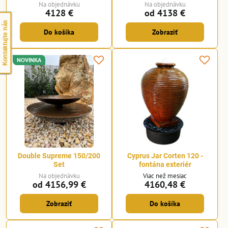
Na objednávku
Na objednávku
4128 €
od 4138 €
Kontaktujte nás
Do košíka
Zobraziť
NOVINKA
Double Supreme 150/200
Cyprus Jar Corten 120 -
Set
fontána exteriér
Na objednávku
Viac než mesiac
od 4156,99 €
4160,48 €
Zobraziť
Do košíka