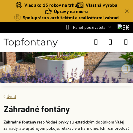
Viac ako 15 rokov na trhu
Vlastná výroba
✕
Úpravy na mieru
Spolupráca s architektmi a realizátormi záhrad
Panel používateľa
Topfontany
Úvod
Záhradné fontány
Záhradné fontány
resp
Vodné prvky
sú estetickým doplnkom Vašej
záhrady, ale aj zdrojom pokoja, relaxácie a harmónie. Ich rôznorodosť