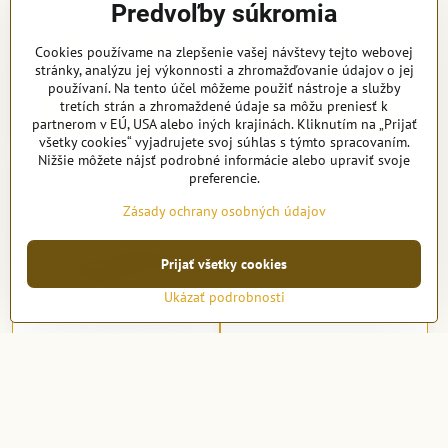
Predvoľby súkromia
Corpond 300x150x60cm
Boston 25 185|205|225 Set
Cookies používame na zlepšenie vašej návštevy tejto webovej
Na objednávku
Na objednávku
stránky, analýzu jej výkonnosti a zhromažďovanie údajov o jej
4668,99 €
od 4677 €
používaní. Na tento účel môžeme použiť nástroje a služby
tretích strán a zhromaždené údaje sa môžu preniesť k
Do košíka
Zobraziť
partnerom v EÚ, USA alebo iných krajinách. Kliknutím na „Prijať
všetky cookies“ vyjadrujete svoj súhlas s týmto spracovaním.
Nižšie môžete nájsť podrobné informácie alebo upraviť svoje
preferencie.
Zásady ochrany osobných údajov
Prijať všetky cookies
Ukázať podrobnosti
Alpond 300x100x40cm
Alpond 300x80x60cm
Na objednávku
Na objednávku
4763 €
4780 €
Do košíka
Do košíka