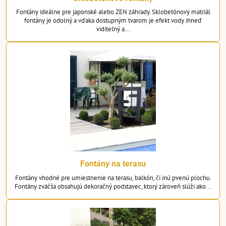
Fontány ideálne pre japonské alebo ZEN záhrady. Sklobetónový matriál
fontány je odolný a vďaka dostupným tvarom je efekt vody ihneď
viditeľný a...
Rezervoár s krytom a sieťkou -
slúži ako zásobáreň vody. Pri menších
vodných prvkoch je nádoba vyrobená z PE plastu. Pri tažších
prvkoch je potrebné zvoliť nádoby zo sklolaminátu. Fontánový kryt
musí byť zo sklolaminátu prípadne z pozinkovaného železa. Pri veľmi
ťažkých elementoch sa dáva do po kryt extra spevňujúci prvok čím
vytvoríme nosnosť niekoľko stoviek kilogramov. Sieťka na vrchu
Fontány na terasu
krytu zabraňuje prepadu dekoračných kamienkov do vnútra nádoby.
Fontány vhodné pre umiestnenie na terasu, balkón, či inú pvenú plochu.
Pri určitých modeloch je na spodu rezervoára vypúšťací ventil na
Fontány zväčša obsahujú dekoračný podstavec, ktorý zároveň slúži ako...
uľahčenie zimnej údržby.
Pokiaľ je rezervoár samonostný nemusí sa zakopať do zeme, ale môže
byť osadený na pevnej podložke. Reservoár sa tak môže zamaskovať