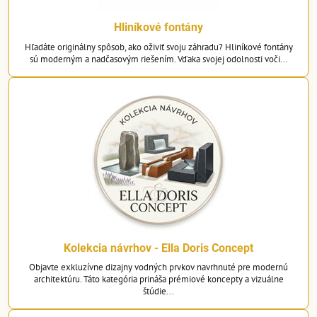
záhradnú hadicu. Pri poklese želanej hladiny vody sa automaticky
voda do nádoby doplní.
Hliníkové fontány
Hľadáte originálny spôsob, ako oživiť svoju záhradu? Hliníkové fontány
Regulačný ventil
regulačný ventil na kryte nádoby, vďaka ktorému si
sú moderným a nadčasovým riešením. Vďaka svojej odolnosti voči...
môžete regulovať prietok čerpadla a nemusíte tak regulovať
čerpadlo na spodu nádoby.
Kolekcia návrhov - Ella Doris Concept
Objavte exkluzívne dizajny vodných prvkov navrhnuté pre modernú
architektúru. Táto kategória prináša prémiové koncepty a vizuálne
štúdie...