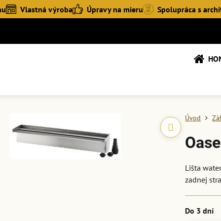
hu
Vlastná výroba
Úpravy na mieru
Spolupráca s archi
HO
Úvod
Zá
Oase
Lišta wate
zadnej str
Do 3 dní