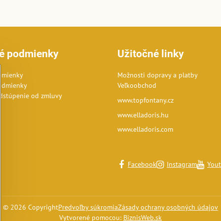
é podmienky
Užitočné linky
dmienky
Možnosti dopravy a platby
odmienky
Veľkoobchod
dstúpenie od zmluvy
www.topfontany.cz
www.elladoris.hu
www.elladoris.com
Facebook
Instagram
You
©
2026
Copyright
Predvoľby súkromia
Zásady ochrany osobných údajov
Vytvorené pomocou:
BiznisWeb.sk