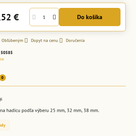
,52 €
Do košíka
 k Obľúbeným
Dopyt na cenu
Doručenia
:
50585
se
0
y.
bok na hadicu podľa výberu 25 mm, 32 mm, 38 mm.
ády