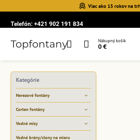
Viac ako 15 rokov na tr
Telefón:
+421 902 191 834
Topfontany
Nákupný košík
0 €
Kategórie
Nerezové fontány
Corten fontány
Vodné misy
Vodné brány/clony na mieru