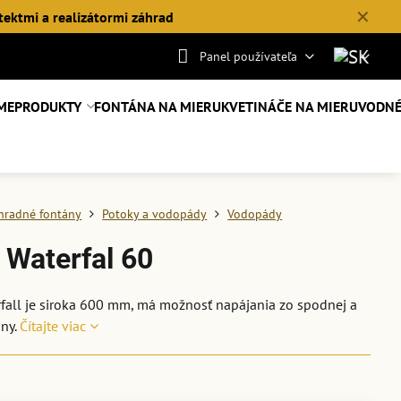
✕
tektmi a realizátormi záhrad
Panel používateľa
ME
PRODUKTY
FONTÁNA NA MIERU
KVETINÁČE NA MIERU
VODNÉ
hradné fontány
Potoky a vodopády
Vodopády
 Waterfal 60
rfall je siroka 600 mm, má možnosť napájania zo spodnej a
any.
Čítajte viac