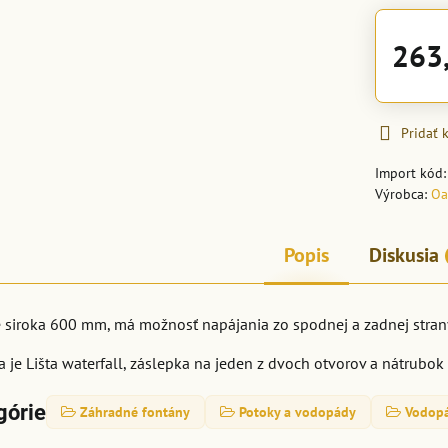
263
Pridať
Import kód
Výrobca:
Oa
Popis
Diskusia
je siroka 600 mm, má možnosť napájania zo spodnej a zadnej stran
a je Lišta waterfall, záslepka na jeden z dvoch otvorov a nátru
górie
Záhradné fontány
Potoky a vodopády
Vodop