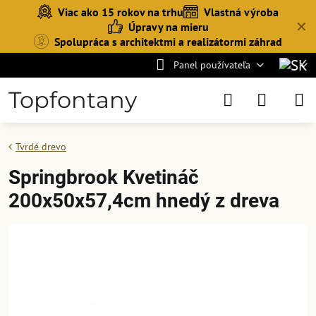
Viac ako 15 rokov na trhu
Vlastná výroba
✕
Úpravy na mieru
Spolupráca s architektmi a realizátormi záhrad
Panel používateľa
Topfontany
Tvrdé drevo
Springbrook Kvetináč
200x50x57,4cm hnedý z dreva