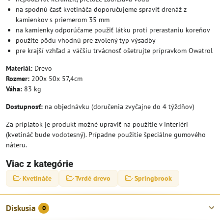
na spodnú časť kvetináča doporučujeme spraviť drenáž z
kamienkov s priemerom 35 mm
na kamienky odporúčame použiť látku proti prerastaniu koreňov
použite pôdu vhodnú pre zvolený typ výsadby
pre krajší vzhľad a väčšiu trvácnosť ošetrujte prípravkom Owatrol
Materiál:
Drevo
Rozmer:
200x 50x 57,4cm
Váha:
83 kg
Dostupnosť:
na objednávku (doručenia zvyčajne do 4 týždňov)
Za príplatok je produkt možné upraviť na použitie v interiéri
(kvetináč bude vodotesný). Prípadne použitie špeciálne gumového
náteru.
Viac z kategórie
Kvetináče
Tvrdé drevo
Springbrook
Diskusia
0