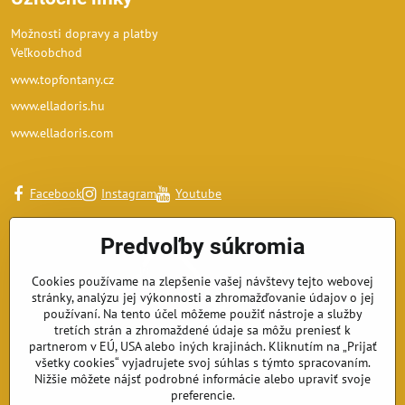
Možnosti dopravy a platby
Veľkoobchod
www.topfontany.cz
www.elladoris.hu
www.elladoris.com
Facebook
Instagram
Youtube
Predvoľby súkromia
Cookies používame na zlepšenie vašej návštevy tejto webovej
stránky, analýzu jej výkonnosti a zhromažďovanie údajov o jej
používaní. Na tento účel môžeme použiť nástroje a služby
tretích strán a zhromaždené údaje sa môžu preniesť k
partnerom v EÚ, USA alebo iných krajinách. Kliknutím na „Prijať
všetky cookies“ vyjadrujete svoj súhlas s týmto spracovaním.
Nižšie môžete nájsť podrobné informácie alebo upraviť svoje
preferencie.