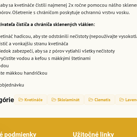
by sa kvetináče čistili najmenej 2x ročne pomocou nášho sklenenéh
pórov. Ošetrenie s chráničom poskytuje ochrannú vrstvu vosku.
vateľa čističa a chrániča sklenených vlákien:
etináč hadicou, aby ste odstránili nečistoty (nepoužívajte vysokotla
istič a vonkajšiu stranu kvetináča
riedok zabezpečí, aby sa z pórov vytiahli všetky nečistoty
yčistite vodou a kefou s mäkkými štetinami
odou
ste mäkkou handričkou
objednávku
górie
Kvetináče
Sklolaminát
Clematis
Laven
é podmienky
Užitočné linky