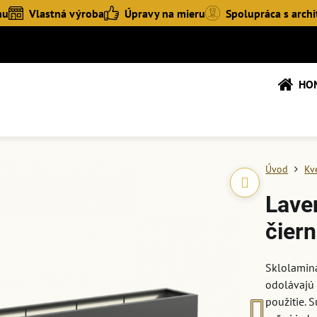
hu
Vlastná výroba
Úpravy na mieru
Spolupráca s archi
HO
Úvod
Kv
Lave
čiern
Sklolamin
odolávajú 
použitie. 