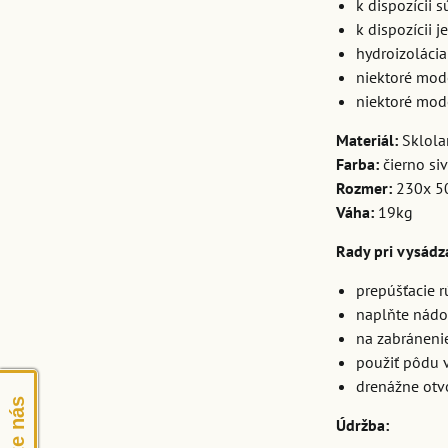
k dispozícii 
k dispozícii 
hydroizolácia
niektoré mode
niektoré mode
Materiál:
Sklola
Farba:
čierno si
Rozmer:
230x 5
Váha:
19kg
Rady pri vysádz
prepúšťacie r
naplňte nádo
na zabráneni
použiť pôdu 
drenážne otvo
Údržba: