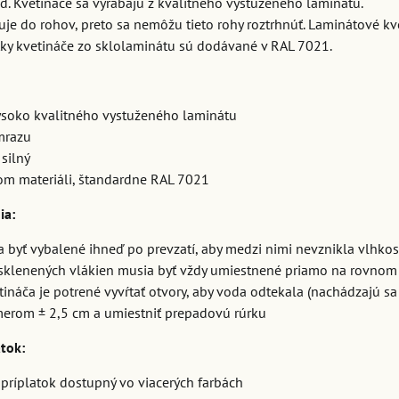
d. Kvetináče sa vyrábajú z kvalitného vystuženého laminátu.
uje do rohov, preto sa nemôžu tieto rohy roztrhnúť. Laminátové kv
etky kvetináče zo sklolaminátu sú dodávané v RAL 7021.
ysoko kvalitného vystuženého laminátu
mrazu
 silný
lom materiáli, štandardne RAL 7021
ia:
 byť vybalené ihneď po prevzatí, aby medzi nimi nevznikla vlhkosť
 sklenených vlákien musia byť vždy umiestnené priamo na rovnom 
ináča je potrené vyvŕtať otvory, aby voda odtekala (nachádzajú sa
emerom ± 2,5 cm a umiestniť prepadovú rúrku
atok:
 príplatok dostupný vo viacerých farbách