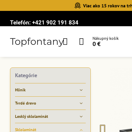
Viac ako 15 rokov na tr
Telefón:
+421 902 191 834
Topfontany
Nákupný košík
0 €
Kategórie
Hliník
Tvrdé drevo
Lesklý sklolaminát
Sklolaminát