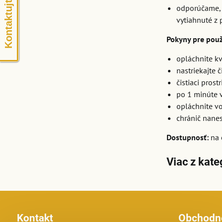
Kontaktujte nás
odporúčame, a
vytiahnuté z 
Pokyny pre použí
opláchnite kv
nastriekajte č
čistiaci prost
po 1 minúte v
opláchnite v
chránič nane
Dostupnosť:
na 
Viac z kate
Kontakt
Obchodn