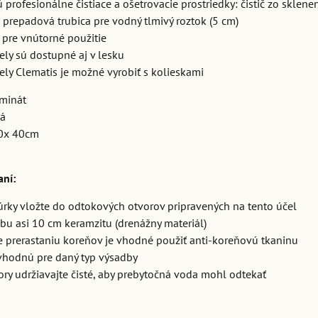
sú profesionálne čistiace a ošetrovacie prostriedky: čistič zo sklen
je prepadová trubica pre vodný tlmivý roztok (5 cm)
 pre vnútorné použitie
ly sú dostupné aj v lesku
ly Clematis je možné vyrobiť s kolieskami
minát
vá
0x 40cm
aní:
úrky vložte do odtokových otvorov pripravených na tento účel
bu asi 10 cm keramzitu (drenážny materiál)
e prerastaniu koreňov je vhodné použiť anti-koreňovú tkaninu
vhodnú pre daný typ výsadby
ry udržiavajte čisté, aby prebytočná voda mohl odtekať