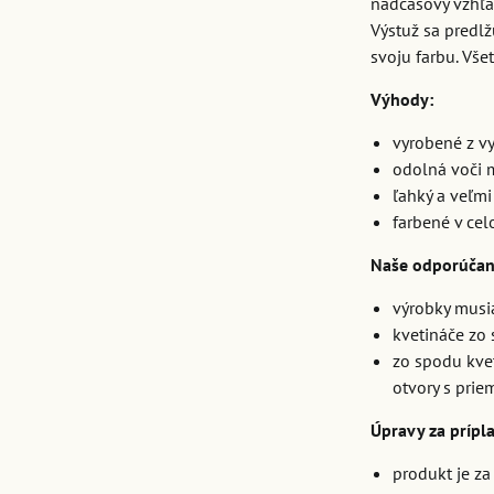
nadčasový vzhľa
Výstuž sa predlž
svoju farbu. Vš
Výhody:
vyrobené z v
odolná voči 
ľahký a veľmi
farbené v ce
Naše odporúčan
výrobky musia
kvetináče zo
zo spodu kvet
otvory s pri
Úpravy za prípl
produkt je za