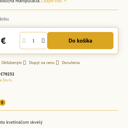
noduchá manipulácia.
Čítajte viac
ávku
 €
Do košíka
 k Obľúbeným
Dopyt na cenu
Doručenia
:
C70232
la Doris
0
mto kvetináčom skvelý