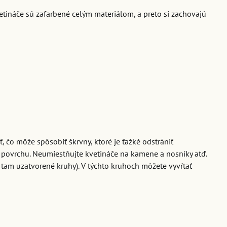
etináče sú zafarbené celým materiálom, a preto si zachovajú
, čo môže spôsobiť škrvny, ktoré je ťažké odstrániť
povrchu. Neumiestňujte kvetináče na kamene a nosníky atď.
 tam uzatvorené kruhy). V týchto kruhoch môžete vyvŕtať