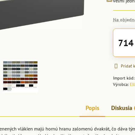
veľmi jed
Na objedn
714
Pridať
Import kód
Výrobca:
El
Popis
Diskusia
lenených vlákien majú hornú hranu zalomenú dvakrát, čo dáva tý