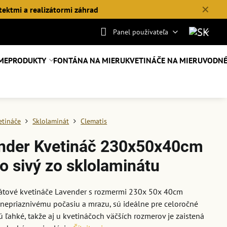
✕
tektmi a realizátormi záhrad
Panel používateľa
ME
PRODUKTY
FONTÁNA NA MIERU
KVETINÁČE NA MIERU
VODNÉ
etináče
Sklolaminát
Clematis
nder Kvetináč 230x50x40cm
o sivý zo sklolaminátu
átové kvetináče Lavender s rozmermi 230x 50x 40cm
nepriaznivému počasiu a mrazu, sú ideálne pre celoročné
Sú ľahké, takže aj u kvetináčoch väčších rozmerov je zaistená