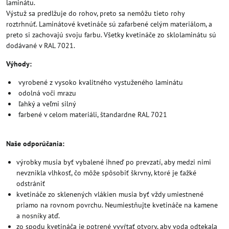
laminátu.
Výstuž sa predlžuje do rohov, preto sa nemôžu tieto rohy
roztrhnúť. Laminátové kvetináče sú zafarbené celým materiálom, a
preto si zachovajú svoju farbu. Všetky kvetináče zo sklolaminátu sú
dodávané v RAL 7021.
Výhody:
vyrobené z vysoko kvalitného vystuženého laminátu
odolná voči mrazu
ľahký a veľmi silný
farbené v celom materiáli, štandardne RAL 7021
Naše odporúčania:
výrobky musia byť vybalené ihneď po prevzatí, aby medzi nimi
nevznikla vlhkosť, čo môže spôsobiť škrvny, ktoré je ťažké
odstrániť
kvetináče zo sklenených vlákien musia byť vždy umiestnené
priamo na rovnom povrchu. Neumiestňujte kvetináče na kamene
a nosníky atď.
zo spodu kvetináča je potrené vyvŕtať otvory, aby voda odtekala