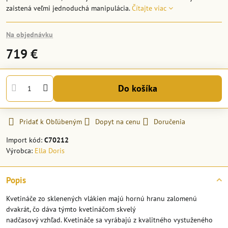
zaistená veľmi jednoduchá manipulácia.
Čítajte viac
Na objednávku
719 €
Do košíka
Pridať k Obľúbeným
Dopyt na cenu
Doručenia
Import kód:
C70212
Výrobca:
Ella Doris
Popis
Kvetináče zo sklenených vlákien majú hornú hranu zalomenú
dvakrát, čo dáva týmto kvetináčom skvelý
nadčasový vzhľad. Kvetináče sa vyrábajú z kvalitného vystuženého