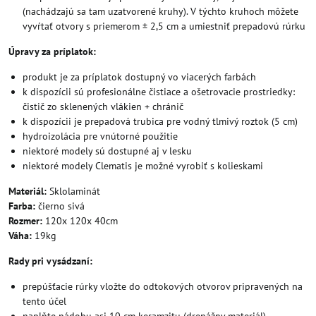
(nachádzajú sa tam uzatvorené kruhy). V týchto kruhoch môžete
vyvŕtať otvory s priemerom ± 2,5 cm a umiestniť prepadovú rúrku
Úpravy za príplatok:
produkt je za príplatok dostupný vo viacerých farbách
k dispozícii sú profesionálne čistiace a ošetrovacie prostriedky:
čistič zo sklenených vlákien + chránič
k dispozícii je prepadová trubica pre vodný tlmivý roztok (5 cm)
hydroizolácia pre vnútorné použitie
niektoré modely sú dostupné aj v lesku
niektoré modely Clematis je možné vyrobiť s kolieskami
Materiál:
Sklolaminát
Farba:
čierno sivá
Rozmer:
120x 120x 40cm
Váha:
19kg
Rady pri vysádzaní:
prepúšťacie rúrky vložte do odtokových otvorov pripravených na
tento účel
naplňte nádobu asi 10 cm keramzitu (drenážny materiál)