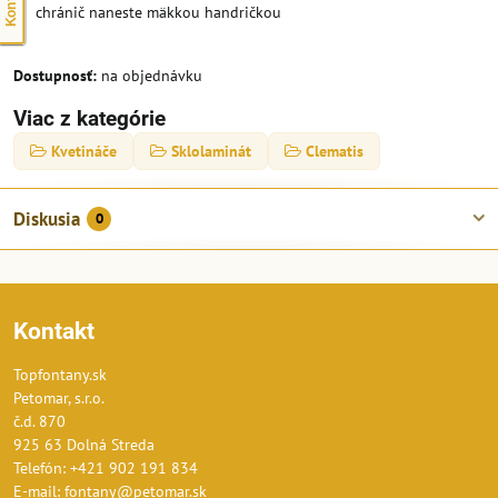
chránič naneste mäkkou handričkou
Dostupnosť:
na objednávku
Viac z kategórie
Kvetináče
Sklolaminát
Clematis
Diskusia
0
Kontakt
Topfontany.sk
Petomar, s.r.o.
č.d. 870
925 63 Dolná Streda
Telefón: +421 902 191 834
E-mail: fontany@petomar.sk