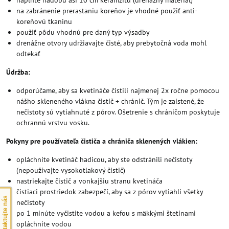
na zabránenie prerastaniu koreňov je vhodné použiť anti-
koreňovú tkaninu
použiť pôdu vhodnú pre daný typ výsadby
drenážne otvory udržiavajte čisté, aby prebytočná voda mohl
odtekať
Údržba:
odporúčame, aby sa kvetináče čistili najmenej 2x ročne pomocou
nášho skleneného vlákna čistič + chránič. Tým je zaistené, že
nečistoty sú vytiahnuté z pórov. Ošetrenie s chráničom poskytuje
ochrannú vrstvu vosku.
Pokyny pre používateľa čističa a chrániča sklenených vlákien:
opláchnite kvetináč hadicou, aby ste odstránili nečistoty
(nepoužívajte vysokotlakový čistič)
nastriekajte čistič a vonkajšiu stranu kvetináča
čistiaci prostriedok zabezpečí, aby sa z pórov vytiahli všetky
Kontaktujte nás
nečistoty
po 1 minúte vyčistite vodou a kefou s mäkkými štetinami
opláchnite vodou