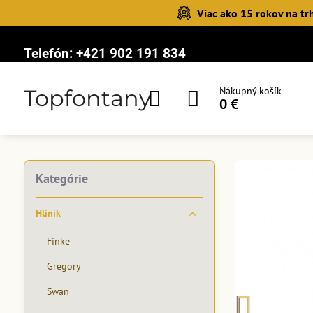
Viac ako 15 rokov na tr
Telefón:
+421 902 191 834
Topfontany
Nákupný košík
0 €
Kategórie
Hliník
Finke
Gregory
Swan