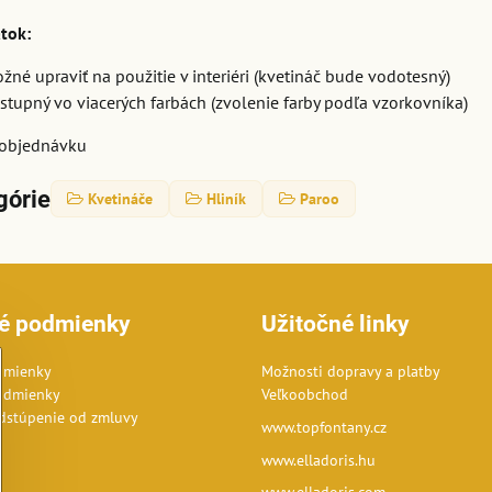
atok:
žné upraviť na použitie v interiéri (kvetináč bude vodotesný)
stupný vo viacerých farbách (zvolenie farby podľa vzorkovníka)
objednávku
górie
Kvetináče
Hliník
Paroo
é podmienky
Užitočné linky
dmienky
Možnosti dopravy a platby
odmienky
Veľkoobchod
dstúpenie od zmluvy
www.topfontany.cz
www.elladoris.hu