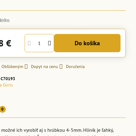
ávku
8 €
Do košíka
 k Obľúbeným
Dopyt na cenu
Doručenia
:
C70193
la Doris
0
možné ich vyrobiť aj s hrúbkou 4-5mm. Hliník je ľahký,