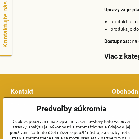
Kontaktujte nás
Úpravy za prípl
produkt je mo
produkt je do
Dostupnosť:
na 
Viac z kate
Kontakt
Obchodn
Topfontany.sk
Obchodné po
Predvoľby súkromia
Petomar, s.r.o.
Reklamačné p
č.d. 870
Formulár na o
Cookies používame na zlepšenie vašej návštevy tejto webovej
925 63 Dolná Streda
stránky, analýzu jej výkonnosti a zhromažďovanie údajov o jej
Telefón: +421 902 191 834
používaní. Na tento účel môžeme použiť nástroje a služby tretích
E-mail: fontany@petomar.sk
strán a zhromaždené údaje sa môžu preniesť k partnerom v EÚ,