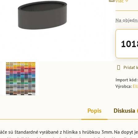
viac
Na objedn
101
Pridať
Import kód
Výrobca:
El
Popis
Diskusia
áče sú štandardné vyrábané z hliníka s hrúbkou 3mm. Na dopyt je 