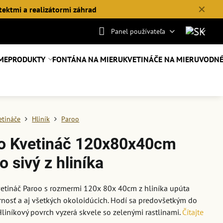
✕
tektmi a realizátormi záhrad
Panel používateľa
ME
PRODUKTY
FONTÁNA NA MIERU
KVETINÁČE NA MIERU
VODNÉ
etináče
Hliník
Paroo
o Kvetináč 120x80x40cm
o sivý z hliníka
etináč Paroo s rozmermi 120x 80x 40cm z hliníka upúta
nosť a aj všetkých okoloidúcich. Hodí sa predovšetkým do
 Hliníkový povrch vyzerá skvele so zelenými rastlinami.
Čítajte