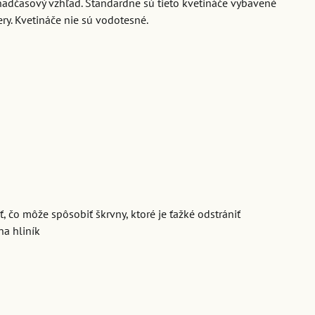
 nadčasový vzhľad. Štandardne sú tieto kvetináče vybavené
y. Kvetináče nie sú vodotesné.
, čo môže spôsobiť škrvny, ktoré je ťažké odstrániť
na hliník