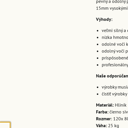
pevný a odolný p
15mm vysokými n
Výhody:
veľmi silný a
nízka hmotno
odolné voči k
odolný voči 
prispôsobené
profesionálny 
Naše odporúčan
výrobky musia
čistiť výrobk
Materiál:
Hliní
Farba:
čierno si
Rozmer
: 120x 
Váha:
25 kg