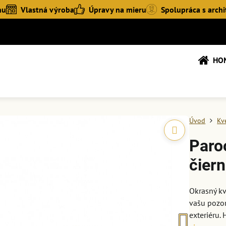
hu
Vlastná výroba
Úpravy na mieru
Spolupráca s archi
HO
Úvod
Kv
Paro
čiern
Okrasný kv
vašu pozor
exteriéru.