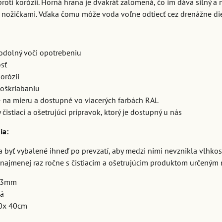
roti korózii. Horná hrana je dvakrát zalomená, čo im dáva silný a
ožičkami. Vďaka čomu môže voda voľne odtiecť cez drenážne dier
 odolný voči opotrebeniu
sť
orózii
poškriabaniu
 na mieru a dostupné vo viacerých farbách RAL
čistiaci a ošetrujúci prípravok, ktorý je dostupný u nás
ia:
 byť vybalené ihneď po prevzatí, aby medzi nimi nevznikla vlhkosť
y najmenej raz ročne s čistiacim a ošetrujúcim produktom určeným 
k 3mm
vá
80x 40cm