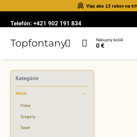
Viac ako 15 rokov na tr
Telefón:
+421 902 191 834
Topfontany
Nákupný košík
0 €
Kategórie
Hliník
Finke
Gregory
Swan