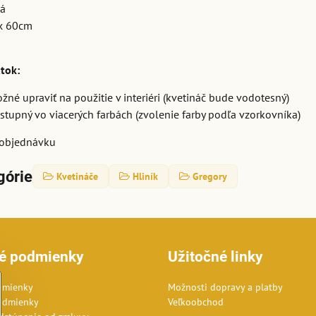
vá
x 60cm
atok:
žné upraviť na použitie v interiéri (kvetináč bude vodotesný)
stupný vo viacerých farbách (zvolenie farby podľa vzorkovníka)
objednávku
górie
Kvetináče
Hliník
Gregory
é podmienky
Užitočné linky
dmienky
Možnosti dopravy a platby
odmienky
Veľkoobchod