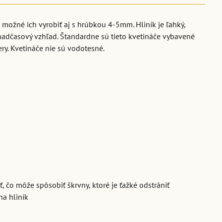
možné ich vyrobiť aj s hrúbkou 4-5mm. Hliník je ľahký,
 nadčasový vzhľad. Štandardne sú tieto kvetináče vybavené
y. Kvetináče nie sú vodotesné.
, čo môže spôsobiť škrvny, ktoré je ťažké odstrániť
na hliník