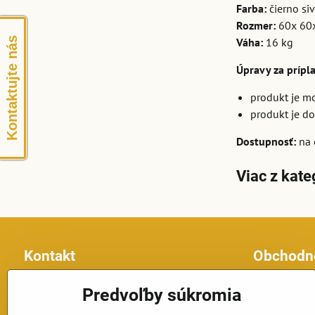
Farba:
čierno si
Rozmer:
60x 60
Kontaktujte nás
Váha:
16 kg
Úpravy za prípl
produkt je mo
produkt je do
Dostupnosť:
na 
Viac z kate
Kontakt
Obchodn
Topfontany.sk
Obchodné po
Predvoľby súkromia
Petomar, s.r.o.
Reklamačné p