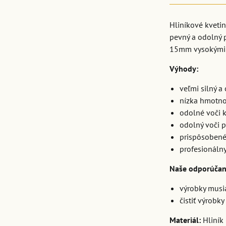
Hliníkové kvetin
pevný a odolný p
15mm vysokými n
Výhody:
veľmi silný a
nízka hmotno
odolné voči k
odolný voči 
prispôsobené
profesionálny 
Naše odporúčan
výrobky musia
čistiť výrobk
Materiál:
Hliní