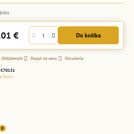
ávku
,01 €
Do košíka
 k Obľúbeným
Dopyt na cenu
Doručenia
:
C70131
la Doris
0