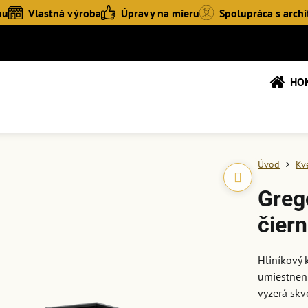
hu
Vlastná výroba
Úpravy na mieru
Spolupráca s archi
HO
Úvod
Kv
Greg
čiern
Hliníkový 
umiestneni
vyzerá skv