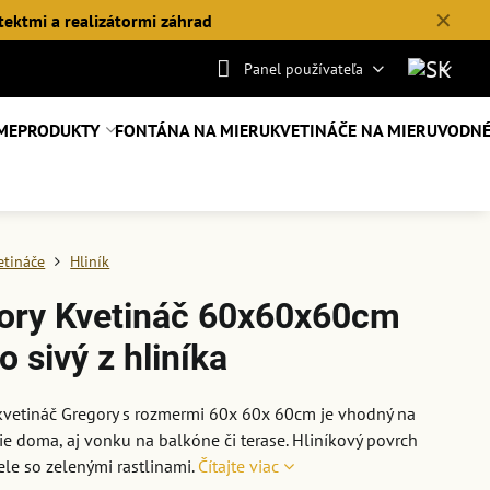
✕
tektmi a realizátormi záhrad
Panel používateľa
ME
PRODUKTY
FONTÁNA NA MIERU
KVETINÁČE NA MIERU
VODNÉ
etináče
Hliník
ory Kvetináč 60x60x60cm
o sivý z hliníka
kvetináč Gregory s rozmermi 60x 60x 60cm je vhodný na
e doma, aj vonku na balkóne či terase. Hliníkový povrch
ele so zelenými rastlinami.
Čítajte viac