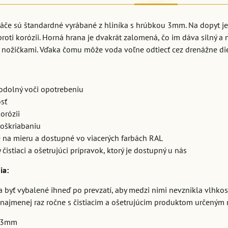
áče sú štandardné vyrábané z hliníka s hrúbkou 3mm. Na dopyt je 
roti korózii. Horná hrana je dvakrát zalomená, čo im dáva silný a
ožičkami. Vďaka čomu môže voda voľne odtiecť cez drenážne dier
 odolný voči opotrebeniu
sť
orózii
poškriabaniu
 na mieru a dostupné vo viacerých farbách RAL
čistiaci a ošetrujúci prípravok, ktorý je dostupný u nás
ia:
 byť vybalené ihneď po prevzatí, aby medzi nimi nevznikla vlhkosť
y najmenej raz ročne s čistiacim a ošetrujúcim produktom určeným 
k 3mm