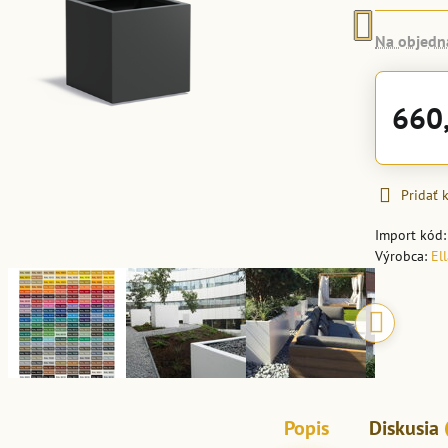
Na objedn
660
Pridať
Import kód
Výrobca:
El
Popis
Diskusia