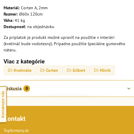
Materiál:
Corten A, 2mm
Rozmer:
Ø60x 120cm
Váha:
41 kg
Dostupnosť:
na objednávku
Za príplatok je produkt možné upraviť na použitie v interiéri
(kvetináč bude vodotesný). Prípadne použitie špeciálne gumového
náteru.
Viac z kategórie
Kvetináče
Corten
Gilbert
Hliník
Diskusia
0
Kontaktujte nás
Kontakt
Topfontany.sk