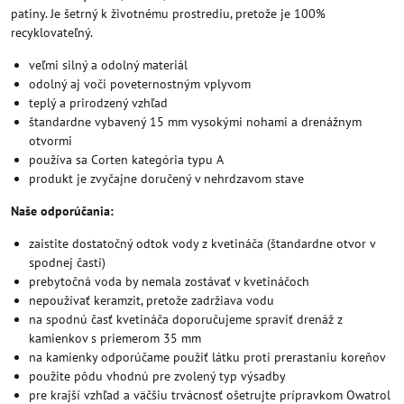
patiny. Je šetrný k životnému prostrediu, pretože je 100%
recyklovateľný.
veľmi silný a odolný materiál
odolný aj voči poveternostným vplyvom
teplý a prirodzený vzhľad
štandardne vybavený 15 mm vysokými nohami a drenážnym
otvormi
používa sa Corten kategória typu A
produkt je zvyčajne doručený v nehrdzavom stave
Naše odporúčania:
zaistite dostatočný odtok vody z kvetináča (štandardne otvor v
spodnej časti)
prebytočná voda by nemala zostávať v kvetináčoch
nepoužívať keramzit, pretože zadržiava vodu
na spodnú časť kvetináča doporučujeme spraviť drenáž z
kamienkov s priemerom 35 mm
na kamienky odporúčame použiť látku proti prerastaniu koreňov
použite pôdu vhodnú pre zvolený typ výsadby
pre krajší vzhľad a väčšiu trvácnosť ošetrujte prípravkom Owatrol