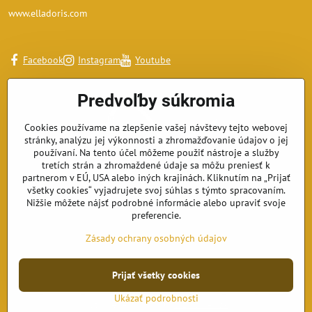
www.elladoris.com
Facebook
Instagram
Youtube
Predvoľby súkromia
Cookies používame na zlepšenie vašej návštevy tejto webovej
stránky, analýzu jej výkonnosti a zhromažďovanie údajov o jej
používaní. Na tento účel môžeme použiť nástroje a služby
tretích strán a zhromaždené údaje sa môžu preniesť k
partnerom v EÚ, USA alebo iných krajinách. Kliknutím na „Prijať
všetky cookies“ vyjadrujete svoj súhlas s týmto spracovaním.
Nižšie môžete nájsť podrobné informácie alebo upraviť svoje
preferencie.
Zásady ochrany osobných údajov
Prijať všetky cookies
©
2026
Copyright
Predvoľby súkromia
Zásady ochrany osobných údajov
Ukázať podrobnosti
Vytvorené pomocou:
BiznisWeb.sk