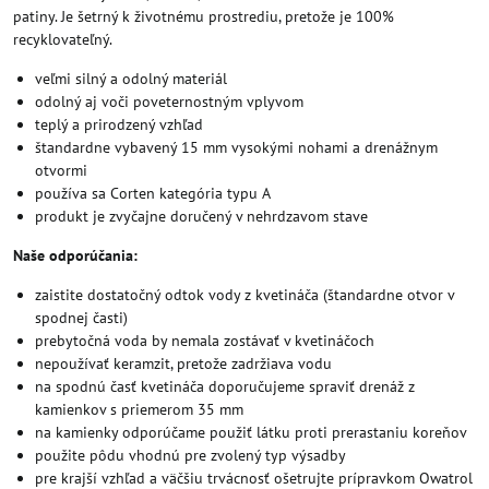
patiny. Je šetrný k životnému prostrediu, pretože je 100%
recyklovateľný.
veľmi silný a odolný materiál
odolný aj voči poveternostným vplyvom
teplý a prirodzený vzhľad
štandardne vybavený 15 mm vysokými nohami a drenážnym
otvormi
používa sa Corten kategória typu A
produkt je zvyčajne doručený v nehrdzavom stave
Naše odporúčania:
zaistite dostatočný odtok vody z kvetináča (štandardne otvor v
spodnej časti)
prebytočná voda by nemala zostávať v kvetináčoch
nepoužívať keramzit, pretože zadržiava vodu
na spodnú časť kvetináča doporučujeme spraviť drenáž z
kamienkov s priemerom 35 mm
na kamienky odporúčame použiť látku proti prerastaniu koreňov
použite pôdu vhodnú pre zvolený typ výsadby
pre krajší vzhľad a väčšiu trvácnosť ošetrujte prípravkom Owatrol