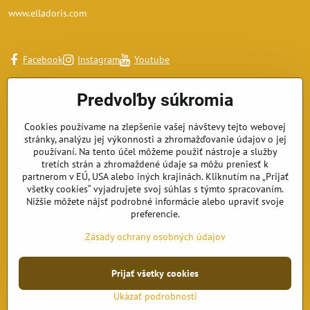
www.elladoris.com
Facebook
Instagram
Youtube
Predvoľby súkromia
Cookies používame na zlepšenie vašej návštevy tejto webovej
stránky, analýzu jej výkonnosti a zhromažďovanie údajov o jej
používaní. Na tento účel môžeme použiť nástroje a služby
tretích strán a zhromaždené údaje sa môžu preniesť k
partnerom v EÚ, USA alebo iných krajinách. Kliknutím na „Prijať
všetky cookies“ vyjadrujete svoj súhlas s týmto spracovaním.
Nižšie môžete nájsť podrobné informácie alebo upraviť svoje
preferencie.
Zásady ochrany osobných údajov
Prijať všetky cookies
©
2026
Copyright
Predvoľby súkromia
Zásady ochrany osobných údajov
Ukázať podrobnosti
Vytvorené pomocou:
BiznisWeb.sk