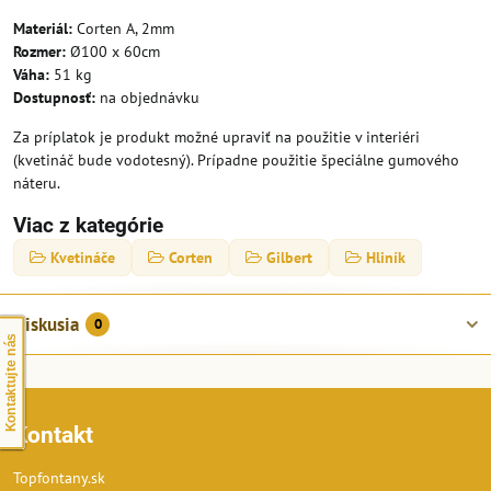
Materiál:
Corten A, 2mm
Rozmer:
Ø100 x 60cm
Váha:
51 kg
Dostupnosť:
na objednávku
Za príplatok je produkt možné upraviť na použitie v interiéri
(kvetináč bude vodotesný). Prípadne použitie špeciálne gumového
náteru.
Viac z kategórie
Kvetináče
Corten
Gilbert
Hliník
Diskusia
0
Kontaktujte nás
Kontakt
Topfontany.sk