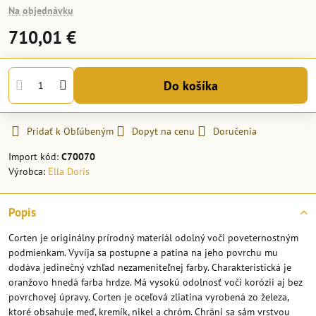
Na objednávku
710,01 €
Do košíka
Pridať k Obľúbeným
Dopyt na cenu
Doručenia
Import kód:
C70070
Výrobca:
Ella Doris
Popis
Corten je originálny prírodný materiál odolný voči poveternostným
podmienkam. Vyvíja sa postupne a patina na jeho povrchu mu
dodáva jedinečný vzhľad nezameniteľnej farby. Charakteristická je
oranžovo hnedá farba hrdze. Má vysokú odolnosť voči korózii aj bez
povrchovej úpravy. Corten je oceľová zliatina vyrobená zo železa,
ktoré obsahuje meď, kremík, nikel a chróm. Chráni sa sám vrstvou