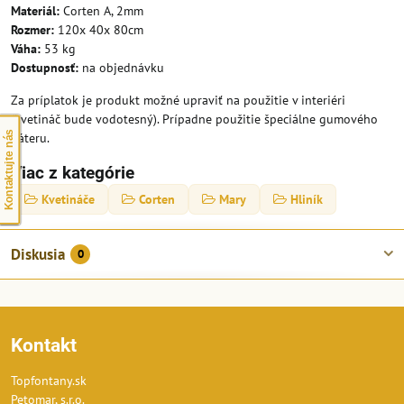
Materiál:
Corten A, 2mm
Rozmer:
120x 40x 80cm
Váha:
53 kg
Dostupnosť:
na objednávku
Za príplatok je produkt možné upraviť na použitie v interiéri
(kvetináč bude vodotesný). Prípadne použitie špeciálne gumového
Kontaktujte nás
náteru.
Viac z kategórie
Kvetináče
Corten
Mary
Hliník
Diskusia
0
Kontakt
Topfontany.sk
Petomar, s.r.o.