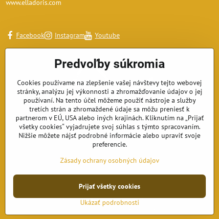
www.elladoris.com
Facebook
Instagram
Youtube
Predvoľby súkromia
Cookies používame na zlepšenie vašej návštevy tejto webovej
stránky, analýzu jej výkonnosti a zhromažďovanie údajov o jej
používaní. Na tento účel môžeme použiť nástroje a služby
tretích strán a zhromaždené údaje sa môžu preniesť k
partnerom v EÚ, USA alebo iných krajinách. Kliknutím na „Prijať
všetky cookies“ vyjadrujete svoj súhlas s týmto spracovaním.
Nižšie môžete nájsť podrobné informácie alebo upraviť svoje
preferencie.
Zásady ochrany osobných údajov
©
2026
Copyright
Prijať všetky cookies
Predvoľby súkromia
Zásady ochrany osobných údajov
Ukázať podrobnosti
Vytvorené pomocou:
BiznisWeb.sk