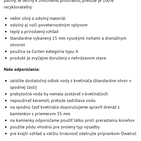
patiny. Je šetrný k životnému prostrediu, pretože je 100%
recyklovateľný.
veľmi silný a odolný materiál
odolný aj voči poveternostným vplyvom
teplý a prirodzený vzhľad
štandardne vybavený 15 mm vysokými nohami a drenážnym
otvormi
používa sa Corten kategória typu A
produkt je zvyčajne doručený v nehrdzavom stave
Naše odporúčania:
zaistite dostatočný odtok vody z kvetináča (štandardne otvor v
spodnej časti)
prebytočná voda by nemala zostávať v kvetináčoch
nepoužívať keramzit, pretože zadržiava vodu
na spodnú časť kvetináča doporučujeme spraviť drenáž z
kamienkov s priemerom 35 mm
na kamienky odporúčame použiť látku proti prerastaniu koreňov
použite pôdu vhodnú pre zvolený typ výsadby
pre krajší vzhľad a väčšiu trvácnosť ošetrujte prípravkom Owatrol