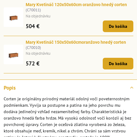
Mary Kvetináč 120x50x60cm oranžovo hnedý corten
(C70011)
Na objednávku
504 €
Do košíka
Mary Kvetináč 150x50x60cmoranžovo hnedý corten
(C70010)
Na objednávku
572 €
Do košíka
Popis
Corten je originálny prírodný materiál odolný voči poveternostným
podmienkam. Vyvíja sa postupne a patina na jeho povrchu mu
dodáva jedinečný vzhľad nezameniteľnej farby. Charakteristická je
oranžovo hnedá farba hrdze. Má vysokú odolnosť voči korózii aj bez
povrchovej úpravy. Corten je oceľová zliatina vyrobená zo železa,
ktoré obsahuje meď, kremík, nikel a chróm. Chráni sa sám vrstvou