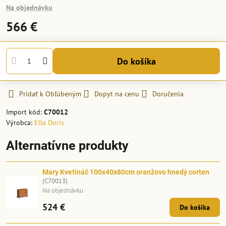
Na objednávku
566 €
Do košíka
Pridať k Obľúbeným
Dopyt na cenu
Doručenia
Import kód:
C70012
Výrobca:
Ella Doris
Alternatívne produkty
Mary Kvetináč 100x40x80cm oranžovo hnedý corten
(C70013)
Na objednávku
524 €
Do košíka